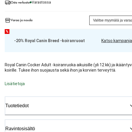
Osta verkosta
Varastossa
Varaa ja nouda
Valitse myymälä ja vara
%
-20% Royal Canin Breed -koiranruoat
Katso kampanja
Royal Canin Cocker Adult -koiranruoka aikuisille (yli 12 kk) ja ikääntyvi
koirille. Tukee ihon suojausta sekä ihon ja korvien terveyttä.
Lisätietoja
Tuotetiedot
Ravintosisältö