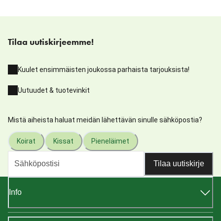
Tilaa uutiskirjeemme!
Kuulet ensimmäisten joukossa parhaista tarjouksista!
Uutuudet & tuotevinkit
Mistä aiheista haluat meidän lähettävän sinulle sähköpostia?
Koirat
Kissat
Pieneläimet
Tilaa uutiskirje
Info