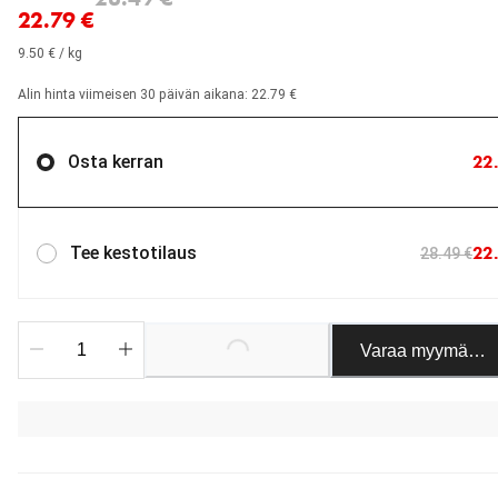
22.79 €
9.50 € / kg
Alin hinta viimeisen 30 päivän aikana: 22.79 €
22
Osta kerran
22
Tee kestotilaus
28.49 €
Loading...
Varaa myymäläst