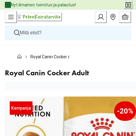
Skip
Nyt ilmainen toimitus ja palautus!
to
Content
Koirat
Royal Canin Cocker Adult
Kissat
Pieneläimet
Eläinlääkäriruoat
Royal Canin Cocker Adult
Tuotemerkit
Uutuudet
Tarjoukset
Palvelut
Kampanja
-20%