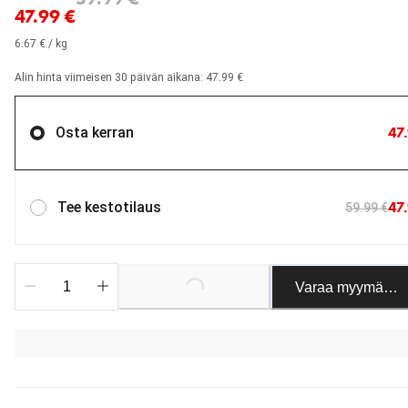
47.99 €
6.67 € / kg
Alin hinta viimeisen 30 päivän aikana: 47.99 €
47
Osta kerran
47
Tee kestotilaus
59.99 €
Loading...
Varaa myymäläst