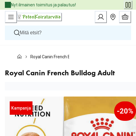
Skip
Nyt ilmainen toimitus ja palautus!
to
Content
Koirat
Royal Canin French Bulldog Adult
Kissat
Pieneläimet
Eläinlääkäriruoat
Royal Canin French Bulldog Adult
Tuotemerkit
Uutuudet
Tarjoukset
Palvelut
Kampanja
-20%