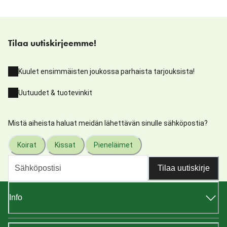
Tilaa uutiskirjeemme!
Kuulet ensimmäisten joukossa parhaista tarjouksista!
Uutuudet & tuotevinkit
Mistä aiheista haluat meidän lähettävän sinulle sähköpostia?
Koirat
Kissat
Pieneläimet
Tilaa uutiskirje
Info