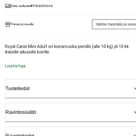
Osta verkosta
Varastossa
Varaa ja nouda
Valitse myymälä ja vara
Royal Canin Mini Adult on koiranruoka pienille (alle 10 kg) yli 10 kk
ikäisille aikuisille koirille.
Lisätietoja
Tuotetiedot
Ravintosisältö
Ravintotiedot