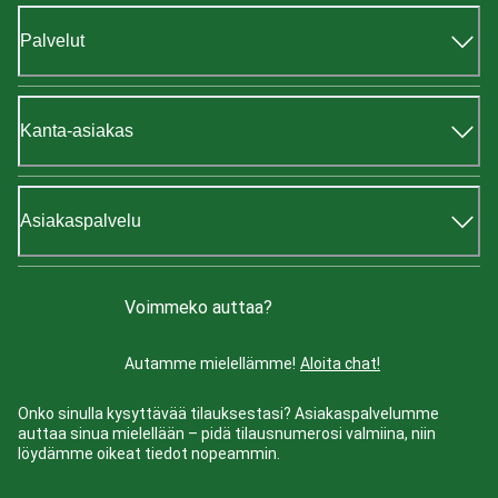
Palvelut
Kanta-asiakas
Asiakaspalvelu
Voimmeko auttaa?
Autamme mielellämme!
Aloita chat!
Onko sinulla kysyttävää tilauksestasi? Asiakaspalvelumme
auttaa sinua mielellään – pidä tilausnumerosi valmiina, niin
löydämme oikeat tiedot nopeammin.