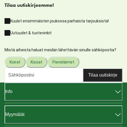
Tilaa uutiskirjeemme!
Kuulet ensimmäisten joukossa parhaista tarjouksista!
Uutuudet & tuotevinkit
Mistä aiheista haluat meidän lähettävän sinulle sähköpostia?
Koirat
Kissat
Pieneläimet
Tilaa uutiskirje
Info
Myymälät