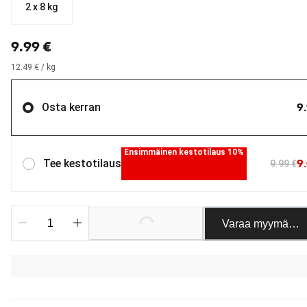
2 x 8 kg
nykyinen hinta 9.99 €
9.99 €
12.49 € / kg
9
Osta kerran
Ensimmäinen kestotilaus 10%
9
Tee kestotilaus
9.99 €
Loading...
Varaa myymäläst