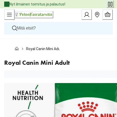
Skip
Nyt ilmainen toimitus ja palautus!
to
Content
Koirat
Royal Canin Mini Adult
Kissat
Pieneläimet
Eläinlääkäriruoat
Royal Canin Mini Adult
Tuotemerkit
Uutuudet
Tarjoukset
Palvelut