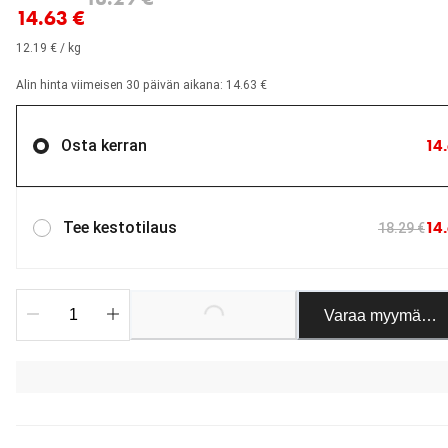
14.63 €
12.19 € / kg
Alin hinta viimeisen 30 päivän aikana: 14.63 €
14
Osta kerran
14
Tee kestotilaus
18.29 €
Varaa myymäläst
Loading...