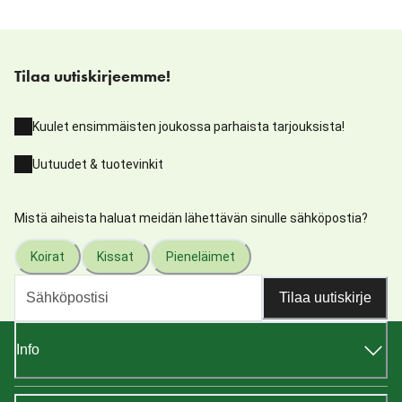
Tilaa uutiskirjeemme!
Kuulet ensimmäisten joukossa parhaista tarjouksista!
Uutuudet & tuotevinkit
Mistä aiheista haluat meidän lähettävän sinulle sähköpostia?
Koirat
Kissat
Pieneläimet
Tilaa uutiskirje
Info