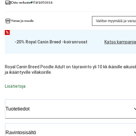
Osta verkosta
Varastossa
Varaa ja nouda
Valitse myymälä ja vara
%
-20% Royal Canin Breed -koiranruoat
Katso kampanja
Royal Canin Breed Poodle Adult on täyravinto yli 10 kk ikäisille aikuisi
ja ikääntyville villakoirille.
Lisätietoja
Tuotetiedot
Ravintosisältö