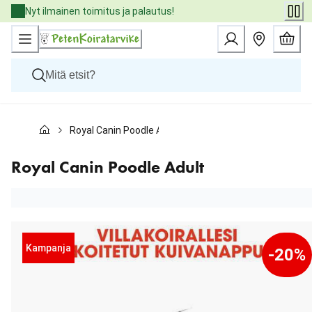
Skip
Nyt ilmainen toimitus ja palautus!
to
Content
Koirat
Royal Canin Poodle Adult
Kissat
Pieneläimet
Eläinlääkäriruoat
Royal Canin Poodle Adult
Tuotemerkit
Uutuudet
Tarjoukset
Palvelut
Kampanja
-20%