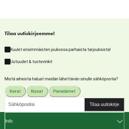
Tilaa uutiskirjeemme!
Kuulet ensimmäisten joukossa parhaista tarjouksista!
Uutuudet & tuotevinkit
Mistä aiheista haluat meidän lähettävän sinulle sähköpostia?
Koirat
Kissat
Pieneläimet
Tilaa uutiskirje
Info