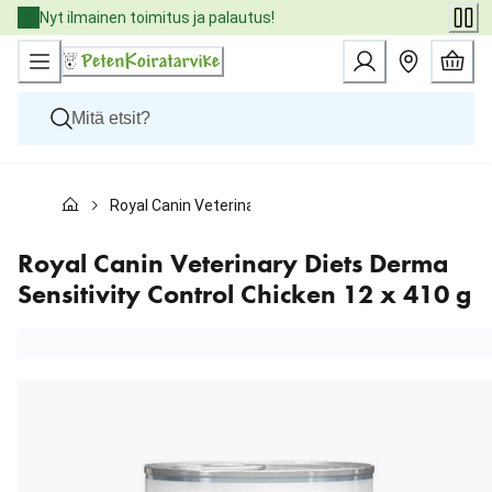
Skip
Nyt ilmainen toimitus ja palautus!
to
Content
Koirat
Royal Canin Veterinary Diets Derma Sensitivity Control
Kissat
Pieneläimet
Eläinlääkäriruoat
Royal Canin Veterinary Diets Derma
Tuotemerkit
Sensitivity Control Chicken 12 x 410 g
Uutuudet
Tarjoukset
Palvelut