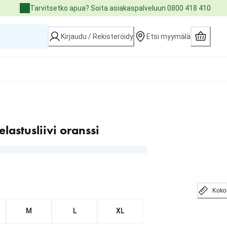
Tarvitsetko apua? Soita asiakaspalveluun 0800 418 410
Kirjaudu / Rekisteröidy
Etsi myymälä
lastusliivi oranssi
Koko
M
L
XL