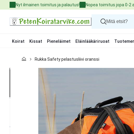
Skip
Nyt ilmainen toimitus ja palautus!
Nopea toimitus jopa 0-2 
to
Content
Koirat
Kissat
Pieneläimet
Eläinlääkäriruoat
Tuotemer
Koirat
Rukka Safety pelastusliivi oranssi
Kissat
Pieneläimet
Eläinlääkäriruoat
Tuotemerkit
Uutuudet
Tarjoukset
Palvelut