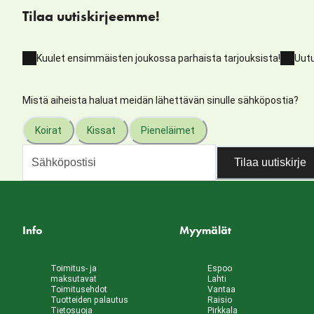
Tilaa uutiskirjeemme!
Kuulet ensimmäisten joukossa parhaista tarjouksista!
Uutu
Mistä aiheista haluat meidän lähettävän sinulle sähköpostia?
Koirat
Kissat
Pieneläimet
Tilaa uutiskirje
Info
Myymälät
Toimitus- ja
Espoo
maksutavat
Lahti
Toimitusehdot
Vantaa
Tuotteiden palautus
Raisio
Tietosuoja
Pirkkala