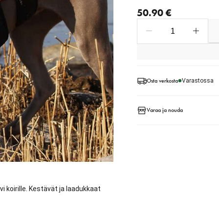
nykyinen hinta 50.90 €
50.90 €
Osta verkosta
Varastossa
Varaa ja nouda
i koirille. Kestävät ja laadukkaat