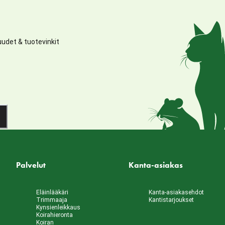
udet & tuotevinkit
Palvelut
Kanta-asiakas
Eläinlääkäri
Kanta-asiakasehdot
Trimmaaja
Kantistarjoukset
Kynsienleikkaus
Koirahieronta
Koiran