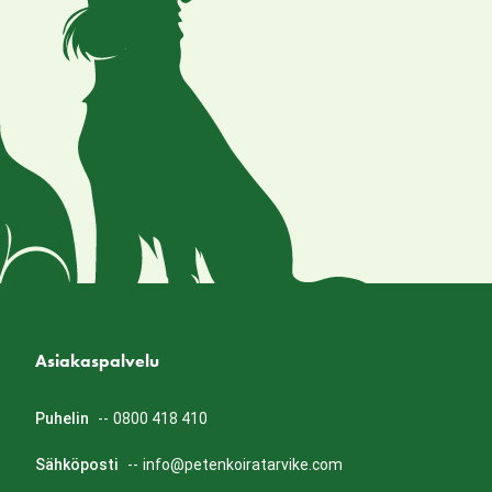
Asiakaspalvelu
Puhelin
--
0800 418 410
Sähköposti
--
info@petenkoiratarvike.com