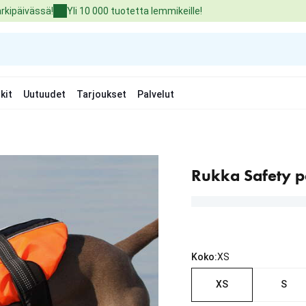
arkipäivässä!
Yli 10 000 tuotetta lemmikeille!
kit
Uutuudet
Tarjoukset
Palvelut
Rukka Safety pe
Koko:
XS
XS
S