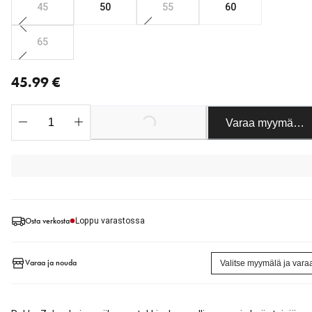
45
50
55
60
65
nykyinen hinta 45.99 €
45.99 €
Varaa myymäläst
Loading...
Osta verkosta
Loppu varastossa
Varaa ja nouda
Valitse myymälä ja vara