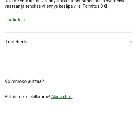
Rukka Zebra koiran viilennystakki – luonnollinen suoja hyönteisiä
vastaan ja tehokas viilennys kesäpäiville. Toimitus 0 €!
Lisätietoja
Tuotetiedot
Voimmeko auttaa?
Autamme mielellämme!
Aloita chat!