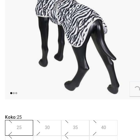
Loading...
Koko:
25
25
30
35
40