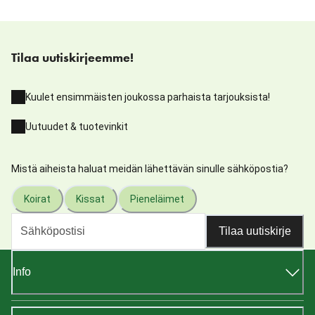
Tilaa uutiskirjeemme!
Kuulet ensimmäisten joukossa parhaista tarjouksista!
Uutuudet & tuotevinkit
Mistä aiheista haluat meidän lähettävän sinulle sähköpostia?
Koirat
Kissat
Pieneläimet
Tilaa uutiskirje
Info