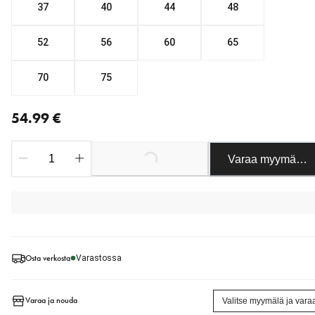
37
40
44
48
52
56
60
65
70
75
nykyinen hinta 54.99 €
54.99 €
Loading...
Varaa myymäläst
Osta verkosta
Varastossa
Varaa ja nouda
Valitse myymälä ja vara