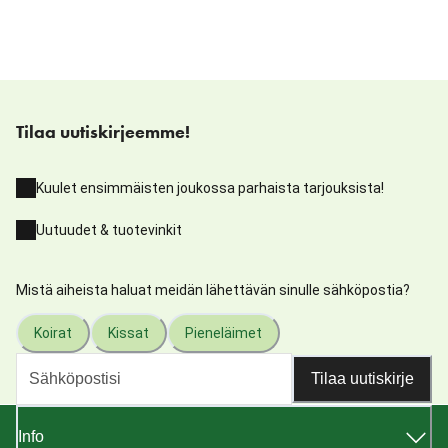
Tilaa uutiskirjeemme!
Kuulet ensimmäisten joukossa parhaista tarjouksista!
Uutuudet & tuotevinkit
Mistä aiheista haluat meidän lähettävän sinulle sähköpostia?
Koirat
Kissat
Pieneläimet
Tilaa uutiskirje
Info