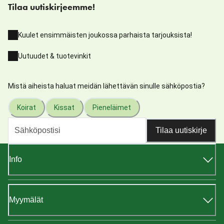
Tilaa uutiskirjeemme!
Kuulet ensimmäisten joukossa parhaista tarjouksista!
Uutuudet & tuotevinkit
Mistä aiheista haluat meidän lähettävän sinulle sähköpostia?
Koirat
Kissat
Pieneläimet
Tilaa uutiskirje
Info
Myymälät