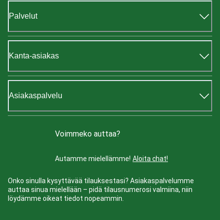
Palvelut
Kanta-asiakas
Asiakaspalvelu
Voimmeko auttaa?
Autamme mielellämme!
Aloita chat!
Onko sinulla kysyttävää tilauksestasi? Asiakaspalvelumme
auttaa sinua mielellään – pidä tilausnumerosi valmiina, niin
löydämme oikeat tiedot nopeammin.