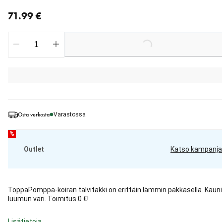
nykyinen hinta 71.99 €
71.99 €
Loading...
Osta verkosta
Varastossa
%
Outlet
Katso kampanja
ToppaPomppa-koiran talvitakki on erittäin lämmin pakkasella. Kaun
luumun väri. Toimitus 0 €!
Lisätietoja