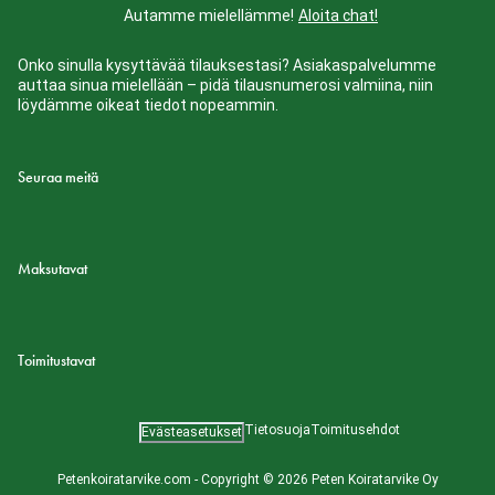
Autamme mielellämme!
Aloita chat!
Onko sinulla kysyttävää tilauksestasi? Asiakaspalvelumme
auttaa sinua mielellään – pidä tilausnumerosi valmiina, niin
löydämme oikeat tiedot nopeammin.
Seuraa meitä
Maksutavat
Toimitustavat
Tietosuoja
Toimitusehdot
Evästeasetukset
Petenkoiratarvike.com - Copyright © 2026 Peten Koiratarvike Oy