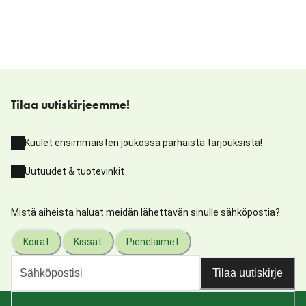
Tilaa uutiskirjeemme!
Kuulet ensimmäisten joukossa parhaista tarjouksista!
Uutuudet & tuotevinkit
Mistä aiheista haluat meidän lähettävän sinulle sähköpostia?
Koirat
Kissat
Pieneläimet
Tilaa uutiskirje