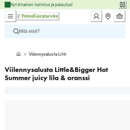
Skip
Nyt ilmainen toimitus ja palautus!
to
Content
Koirat
Viilennysalusta Little&Bigger Hot Summer juicy lila & o
Kissat
Pieneläimet
Eläinlääkäriruoat
Viilennysalusta Little&Bigger Hot
Tuotemerkit
Summer juicy lila & oranssi
Uutuudet
Tarjoukset
Palvelut