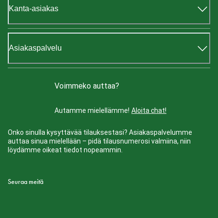
Kanta-asiakas
Asiakaspalvelu
Voimmeko auttaa?
Autamme mielellämme!
Aloita chat!
Onko sinulla kysyttävää tilauksestasi? Asiakaspalvelumme
auttaa sinua mielellään – pidä tilausnumerosi valmiina, niin
löydämme oikeat tiedot nopeammin.
Seuraa meitä