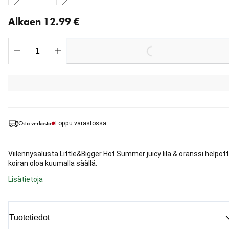
Nykyinen hinta alkaen 12.99 €
Alkaen 12.99 €
Loading...
Osta verkosta
Loppu varastossa
Viilennysalusta Little&Bigger Hot Summer juicy lila & oranssi helpot
koiran oloa kuumalla säällä.
Lisätietoja
Tuotetiedot