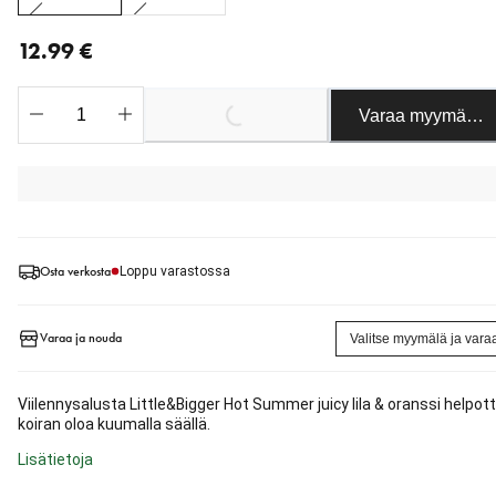
nykyinen hinta 12.99 €
12.99 €
Loading...
Varaa myymäläst
Osta verkosta
Loppu varastossa
Varaa ja nouda
Valitse myymälä ja vara
Viilennysalusta Little&Bigger Hot Summer juicy lila & oranssi helpot
koiran oloa kuumalla säällä.
Lisätietoja