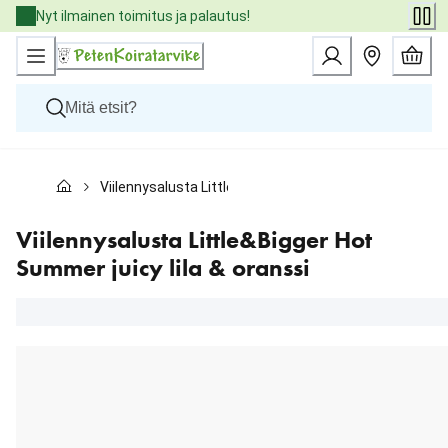
Skip
Nyt ilmainen toimitus ja palautus!
to
Content
Koirat
Viilennysalusta Little&Bigger Hot Summer juicy lila & o
Kissat
Pieneläimet
Eläinlääkäriruoat
Viilennysalusta Little&Bigger Hot
Tuotemerkit
Summer juicy lila & oranssi
Uutuudet
Tarjoukset
Palvelut