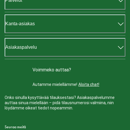
Palvelut
Kanta-asiakas
Asiakaspalvelu
Voimmeko auttaa?
Autamme mielellämme!
Aloita chat!
Onko sinulla kysyttävää tilauksestasi? Asiakaspalvelumme
auttaa sinua mielellään – pidä tilausnumerosi valmiina, niin
löydämme oikeat tiedot nopeammin.
Seuraa meitä