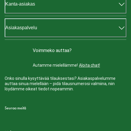
Kanta-asiakas
Asiakaspalvelu
Voimmeko auttaa?
Autamme mielellämme!
Aloita chat!
Onko sinulla kysyttävää tilauksestasi? Asiakaspalvelumme
auttaa sinua mielellään – pidä tilausnumerosi valmiina, niin
löydämme oikeat tiedot nopeammin.
Seuraa meitä