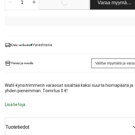
Varaa myymäläst
Osta verkosta
Varastossa
Varaa ja nouda
Valitse myymälä ja vara
Wahl-kynsitrimmerin varaosat sisältää kaksi suurta hiomapäätä ja
yhden pienemmän. Toimitus 0 €!
Lisätietoja
Tuotetiedot