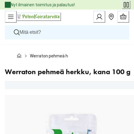
Skip
Nyt ilmainen toimitus ja palautus!
to
Content
Koirat
Werraton pehmeä herkku, kana 100 g
Kissat
Pieneläimet
Eläinlääkäriruoat
Werraton pehmeä herkku, kana 100 g
Tuotemerkit
Uutuudet
Tarjoukset
Palvelut