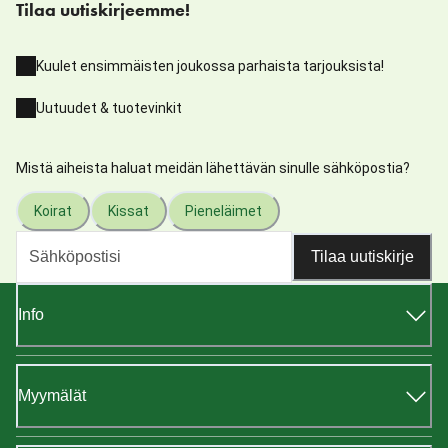
Tilaa uutiskirjeemme!
Kuulet ensimmäisten joukossa parhaista tarjouksista!
Uutuudet & tuotevinkit
Mistä aiheista haluat meidän lähettävän sinulle sähköpostia?
Koirat
Kissat
Pieneläimet
Tilaa uutiskirje
Info
Myymälät