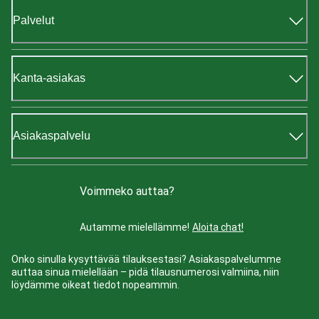
Palvelut
Kanta-asiakas
Asiakaspalvelu
Voimmeko auttaa?
Autamme mielellämme!
Aloita chat!
Onko sinulla kysyttävää tilauksestasi? Asiakaspalvelumme
auttaa sinua mielellään – pidä tilausnumerosi valmiina, niin
löydämme oikeat tiedot nopeammin.