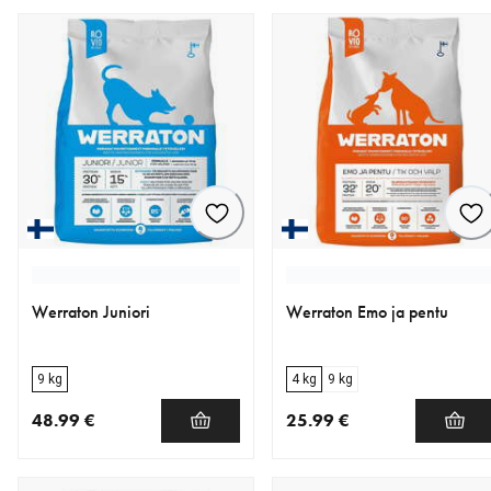
Werraton Juniori
Werraton Emo ja pentu
9 kg
4 kg
9 kg
48.99 €
25.99 €
nykyinen hinta 48.99 €
nykyinen hinta 25.99 €