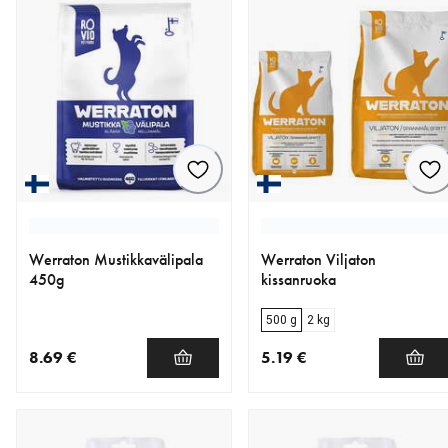
Werraton Mustikkavälipala
Werraton Viljaton
450g
kissanruoka
500 g
2 kg
8.69 €
5.19 €
nykyinen hinta 8.69 €
nykyinen hinta 5.19 €