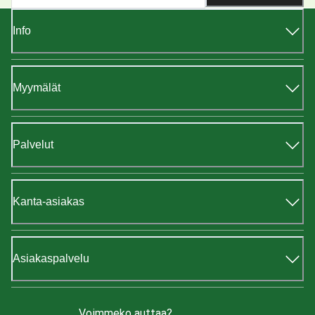
Info
Myymälät
Palvelut
Kanta-asiakas
Asiakaspalvelu
Voimmeko auttaa?