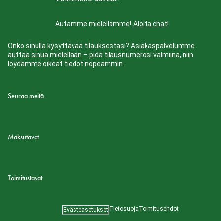
Autamme mielellämme!
Aloita chat!
Onko sinulla kysyttävää tilauksestasi? Asiakaspalvelumme
auttaa sinua mielellään – pidä tilausnumerosi valmiina, niin
löydämme oikeat tiedot nopeammin.
Seuraa meitä
Maksutavat
Toimitustavat
Tietosuoja
Toimitusehdot
Evästeasetukset