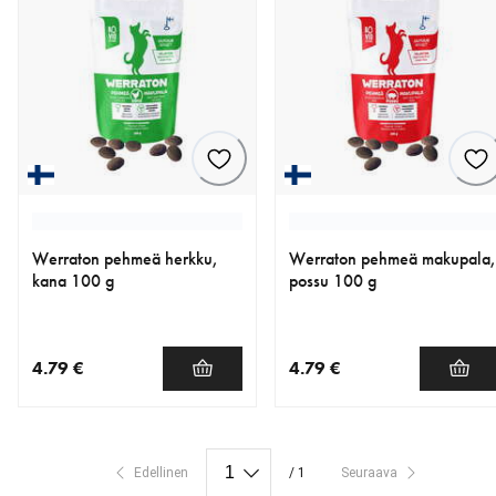
Werraton pehmeä herkku,
Werraton pehmeä makupala,
kana 100 g
possu 100 g
4.79 €
4.79 €
nykyinen hinta 4.79 €
nykyinen hinta 4.79 €
Edellinen
/ 1
Seuraava