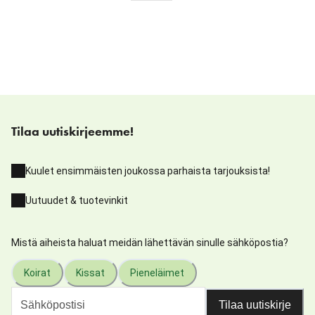
Tilaa uutiskirjeemme!
Kuulet ensimmäisten joukossa parhaista tarjouksista!
Uutuudet & tuotevinkit
Mistä aiheista haluat meidän lähettävän sinulle sähköpostia?
Koirat
Kissat
Pieneläimet
Tilaa uutiskirje