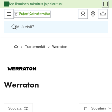
Skip
Nyt ilmainen toimitus ja palautus!
to
Content
Koirat
Tuotemerkit
Werraton
Kissat
Pieneläimet
Eläinlääkäriruoat
Tuotemerkit
Uutuudet
Tarjoukset
Palvelut
Werraton
Suodata
Suosituin