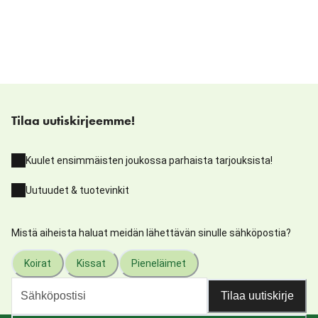
Tilaa uutiskirjeemme!
Kuulet ensimmäisten joukossa parhaista tarjouksista!
Uutuudet & tuotevinkit
Mistä aiheista haluat meidän lähettävän sinulle sähköpostia?
Koirat
Kissat
Pieneläimet
Tilaa uutiskirje