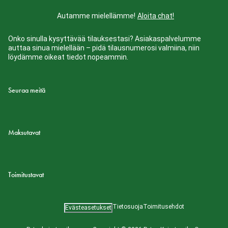
Autamme mielellämme!
Aloita chat!
Onko sinulla kysyttävää tilauksestasi? Asiakaspalvelumme
auttaa sinua mielellään – pidä tilausnumerosi valmiina, niin
löydämme oikeat tiedot nopeammin.
Seuraa meitä
Maksutavat
Toimitustavat
Tietosuoja
Toimitusehdot
Evästeasetukset