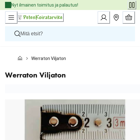
Skip
Nyt ilmainen toimitus ja palautus!
to
Content
Koirat
Werraton Viljaton
Kissat
Pieneläimet
Eläinlääkäriruoat
Werraton Viljaton
Tuotemerkit
Uutuudet
Tarjoukset
Palvelut