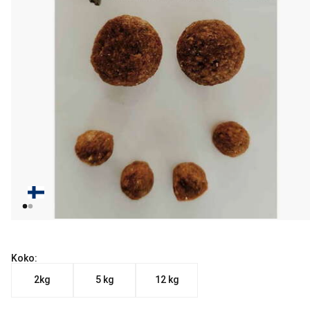
Koko:
2kg
5 kg
12 kg
Nykyinen hinta alkaen 13.99 €