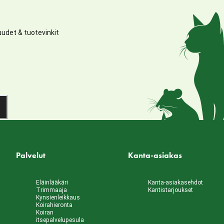
udet & tuotevinkit
Palvelut
Kanta-asiakas
Eläinlääkäri
Kanta-asiakasehdot
Trimmaaja
Kantistarjoukset
Kynsienleikkaus
Koirahieronta
Koiran
itsepalvelupesula