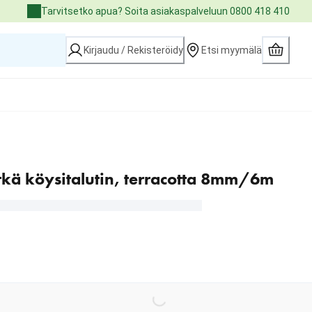
Tarvitsetko apua? Soita asiakaspalveluun 0800 418 410
Kirjaudu / Rekisteröidy
Etsi myymälä
tkä köysitalutin, terracotta 8mm/6m