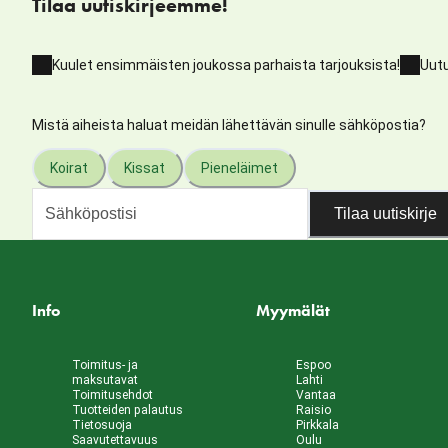
Tilaa uutiskirjeemme!
Kuulet ensimmäisten joukossa parhaista tarjouksista!
Uutu
Mistä aiheista haluat meidän lähettävän sinulle sähköpostia?
Koirat
Kissat
Pieneläimet
Tilaa uutiskirje
Info
Myymälät
Toimitus- ja
Espoo
maksutavat
Lahti
Toimitusehdot
Vantaa
Tuotteiden palautus
Raisio
Tietosuoja
Pirkkala
Saavutettavuus
Oulu