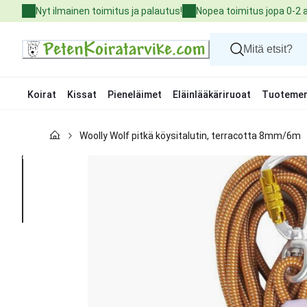
Skip
Nyt ilmainen toimitus ja palautus!
Nopea toimitus jopa 0-2 
to
Content
Koirat
Kissat
Pieneläimet
Eläinlääkäriruoat
Tuotemer
Koirat
Woolly Wolf pitkä köysitalutin, terracotta 8mm/6m
Kissat
Pieneläimet
Eläinlääkäriruoat
Tuotemerkit
Uutuudet
Tarjoukset
Palvelut