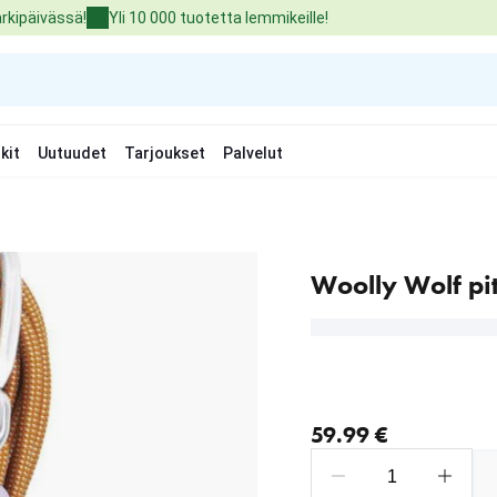
arkipäivässä!
Yli 10 000 tuotetta lemmikeille!
kit
Uutuudet
Tarjoukset
Palvelut
Woolly Wolf pi
nykyinen hinta 59.99 €
59.99 €