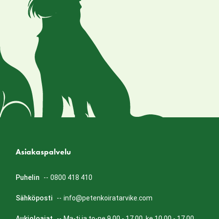
Asiakaspalvelu
Puhelin
--
0800 418 410
Sähköposti
--
info@petenkoiratarvike.com
Aukioloajat
--
Ma-ti ja to-pe 9.00 - 17.00, ke 10.00 - 17.00.