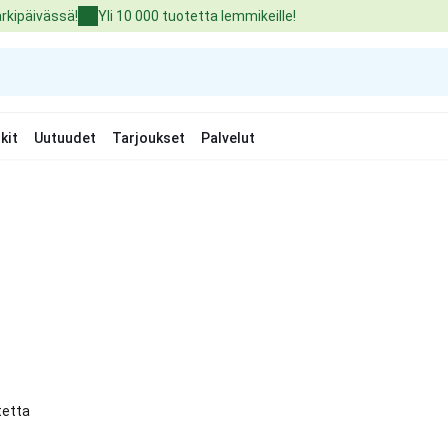
arkipäivässä!
Yli 10 000 tuotetta lemmikeille!
kit
Uutuudet
Tarjoukset
Palvelut
tetta