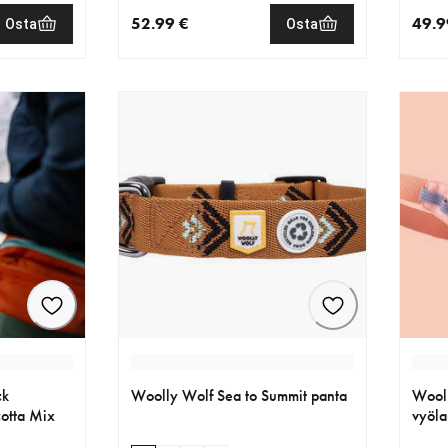
52.99 €
49.9
Osta
Osta
€
nykyinen hinta 52.99 €
nykyi
ck
Woolly Wolf Sea to Summit panta
Wool
cotta Mix
vyöla