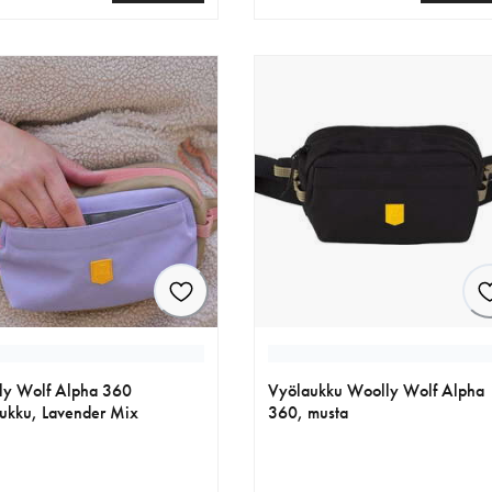
nen hinta 32.99 €
nykyinen hinta 59.99 €
ly Wolf Alpha 360
Vyölaukku Woolly Wolf Alpha
ukku, Lavender Mix
360, musta