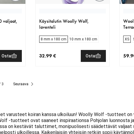
 valjaat,
Köysitalutin Woolly Wolf,
Wooll
laventeli
Terra
8 mm x 180 cm
10 mm x 180 cm
XS
32.99 €
59.9
Osta
Osta
€
nykyinen hinta 32.99 €
nykyi
/ 3
Seuraava
et varusteet koiran kanssa ulkoiluun! Woolly Wolf -tuotteet on 
Wolf -tuotteet ovat saaneet inspiraationsa Pohjolan luonnosta 
ssa on kestävät taluttimet, monipuolisesti säädettävät valjaat 
lposti ulkoillessa. Kaikenlaisiin yhteisiin retkiin sopii käytännö