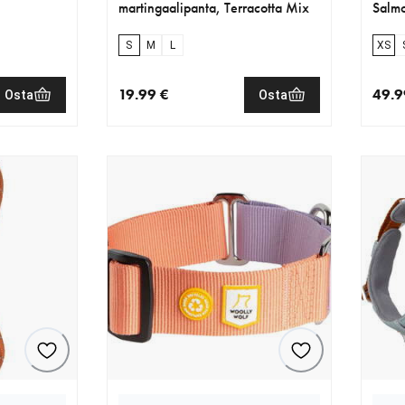
martingaalipanta, Terracotta Mix
Salmo
S
M
L
XS
19.99 €
49.9
Osta
Osta
€
nykyinen hinta 19.99 €
nykyi