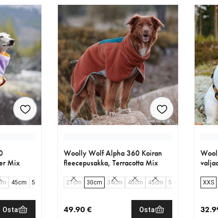
0
Woolly Wolf Alpha 360 Koiran
Wooll
er Mix
fleecepusakka, Terracotta Mix
valja
cm
45cm
50cm
57cm
27cm
65cm
30cm
70cm
34cm
40cm
45cm
50cm
57cm
XXS
65
49.90 €
32.9
Osta
Osta