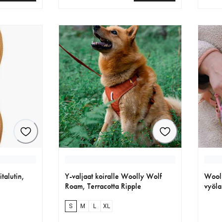
€
nykyinen hinta 49.90 €
nykyi
talutin,
Y-valjaat koiralle Woolly Wolf
Wool
Roam, Terracotta Ripple
vyöla
S
M
L
XL