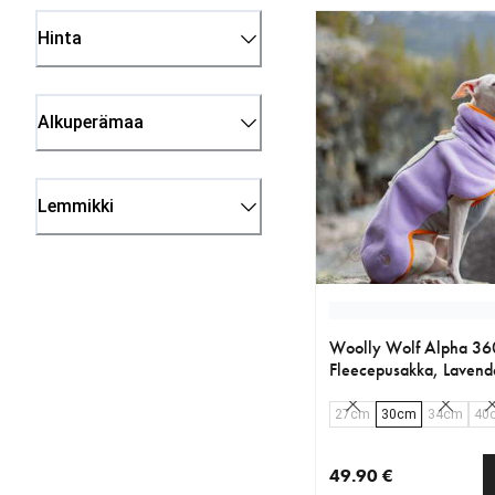
Hinta
Alkuperämaa
Lemmikki
Woolly Wolf Alpha 36
Fleecepusakka, Lavend
27cm
30cm
34cm
40
49.90 €