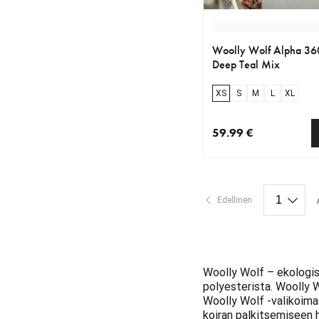
Woolly Wolf Alpha 360
Deep Teal Mix
XS
S
M
L
XL
59.99 €
nykyinen hinta 59.99 
Edellinen
Woolly Wolf – ekologis
polyesterista. Woolly 
Woolly Wolf -valikoima
koiran palkitsemiseen he