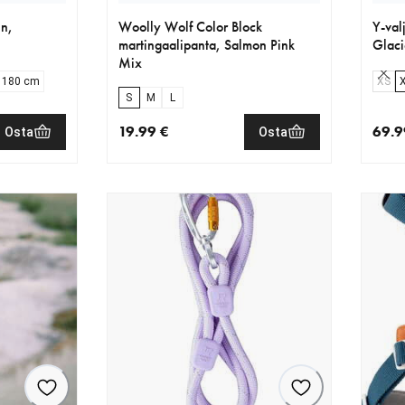
in,
Woolly Wolf Color Block
Y-val
martingaalipanta, Salmon Pink
Glaci
Mix
 180 cm
XS
S
M
L
19.99 €
69.9
Osta
Osta
€
nykyinen hinta 19.99 €
nykyi