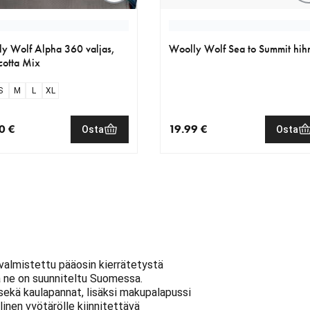
y Wolf Alpha 360 valjas,
Woolly Wolf Sea to Summit hih
cotta Mix
S
M
L
XL
0 €
19.99 €
Osta
Osta
nen hinta 59.90 €
nykyinen hinta 19.99 €
valmistettu pääosin kierrätetystä
ja ne on suunniteltu Suomessa.
sekä kaulapannat, lisäksi makupalapussi
llinen vyötärölle kiinnitettävä