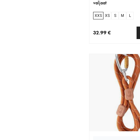
valjaat
XXS
XS
S
M
L
32.99 €
nykyinen hinta 32.99 