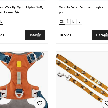
jas Woolly Wolf Alpha 360,
Woolly Wolf Northern Lights
er Green Mix
panta
XL
XS
S
M
L
9 €
14.99 €
Osta
Osta
nen hinta 69.99 €
nykyinen hinta 14.99 €