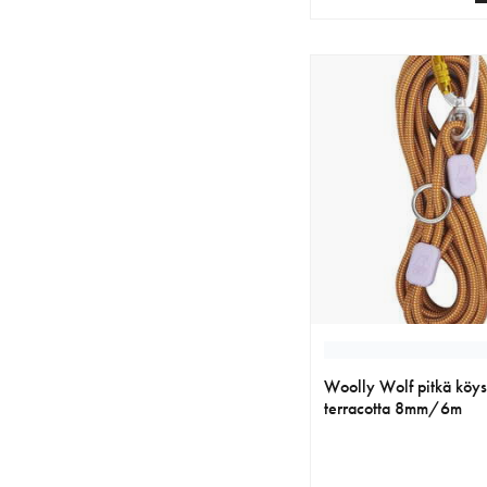
nykyinen hinta 49.90 
Woolly Wolf pitkä köysi
terracotta 8mm/6m