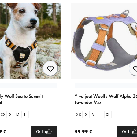
y Wolf Sea to Summit
Y-valjaat Woolly Wolf Alpha 3
at
Lavender Mix
cm
XS
70cm
S
M
L
XS
S
M
L
XL
9 €
59.99 €
Osta
Osta