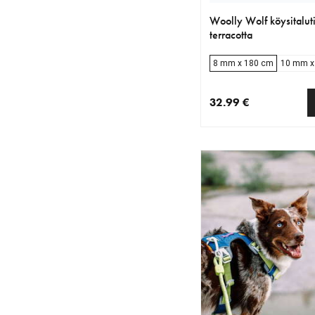
Woolly Wolf köysitalut
terracotta
8 mm x 180 cm
10 mm x
32.99 €
nykyinen hinta 32.99 