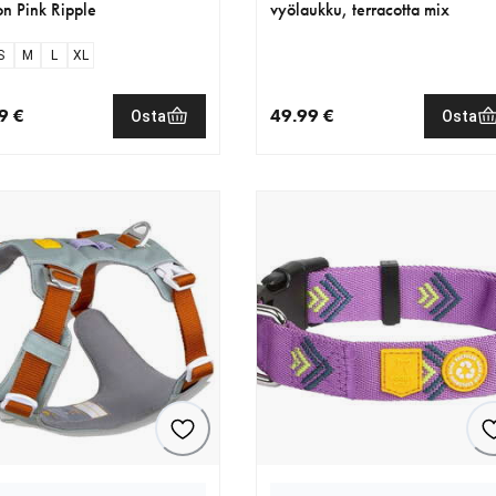
n Pink Ripple
vyölaukku, terracotta mix
S
M
L
XL
9 €
49.99 €
Osta
Osta
nen hinta 49.99 €
nykyinen hinta 49.99 €