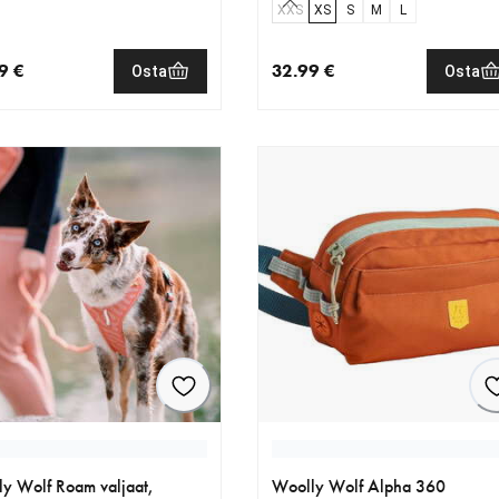
XXS
XS
S
M
L
9 €
32.99 €
Osta
Osta
nen hinta 49.99 €
nykyinen hinta 32.99 €
y Wolf Roam valjaat,
Woolly Wolf Alpha 360