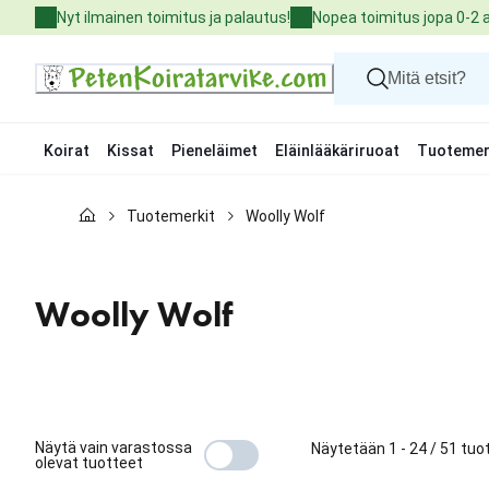
Skip
Nyt ilmainen toimitus ja palautus!
Nopea toimitus jopa 0-2 
to
Content
Koirat
Kissat
Pieneläimet
Eläinlääkäriruoat
Tuotemer
Koirat
Tuotemerkit
Woolly Wolf
Kissat
Pieneläimet
Eläinlääkäriruoat
Tuotemerkit
Woolly Wolf
Uutuudet
Tarjoukset
Palvelut
Näytä vain varastossa
Näytetään 1 - 24 / 51 tuo
olevat tuotteet