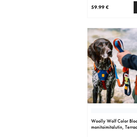
59.99 €
nykyinen hinta 59.99 
Woolly Wolf Color Blo
monitoimitalutin, Terra