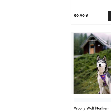
59.99 €
nykyinen hinta 59.99 
Woolly Wolf Northern L