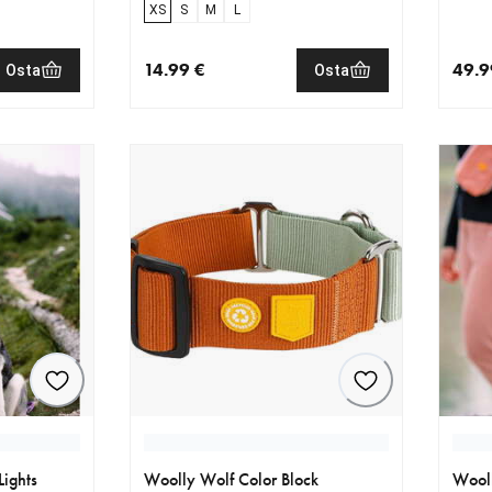
XS
S
M
L
14.99 €
49.9
Osta
Osta
€
nykyinen hinta 14.99 €
nykyi
ights
Woolly Wolf Color Block
Wooll