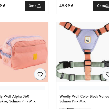
9 €
49.99 €
Osta
Osta
nen hinta 49.99 €
nykyinen hinta 49.99 €
ly Wolf Alpha 360
Woolly Wolf Color Block Valjaa
ukku, Salmon Pink Mix
Salmon Pink Mix