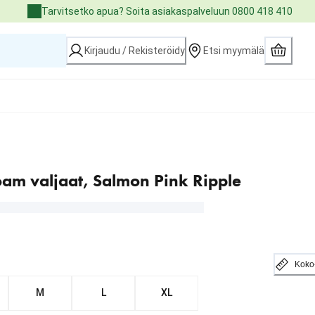
Tarvitsetko apua? Soita asiakaspalveluun 0800 418 410
Kirjaudu / Rekisteröidy
Etsi myymälä
am valjaat, Salmon Pink Ripple
Koko
M
L
XL