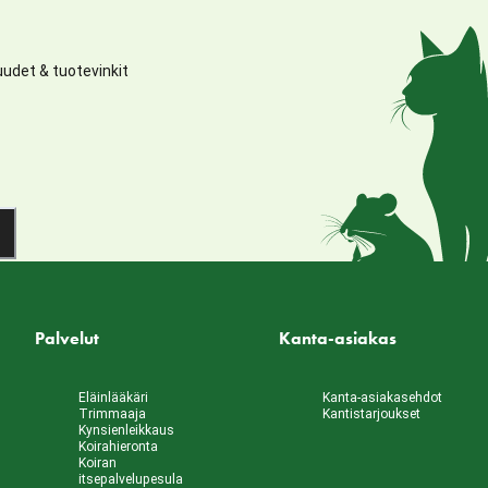
udet & tuotevinkit
Palvelut
Kanta-asiakas
Eläinlääkäri
Kanta-asiakasehdot
Trimmaaja
Kantistarjoukset
Kynsienleikkaus
Koirahieronta
Koiran
itsepalvelupesula