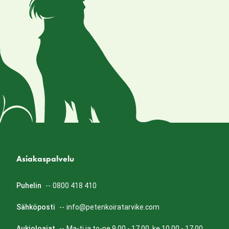
Asiakaspalvelu
Puhelin
--
0800 418 410
Sähköposti
--
info@petenkoiratarvike.com
Aukioloajat
--
Ma-ti ja to-pe 9.00 - 17.00, ke 10.00 - 17.00.