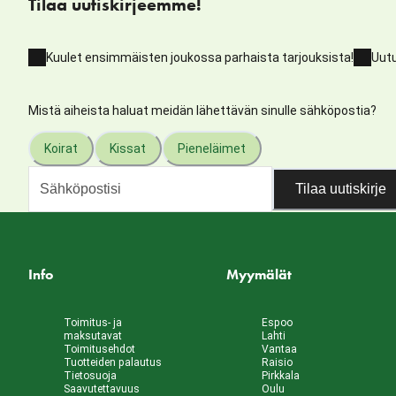
Tilaa uutiskirjeemme!
Kuulet ensimmäisten joukossa parhaista tarjouksista!
Uutu
Mistä aiheista haluat meidän lähettävän sinulle sähköpostia?
Koirat
Kissat
Pieneläimet
Tilaa uutiskirje
Info
Myymälät
Toimitus- ja
Espoo
maksutavat
Lahti
Toimitusehdot
Vantaa
Tuotteiden palautus
Raisio
Tietosuoja
Pirkkala
Saavutettavuus
Oulu