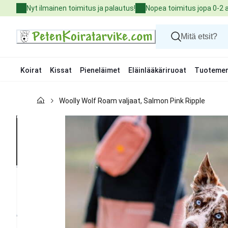
Skip
Nyt ilmainen toimitus ja palautus!
Nopea toimitus jopa 0-2 
to
Content
Koirat
Kissat
Pieneläimet
Eläinlääkäriruoat
Tuotemer
Koirat
Woolly Wolf Roam valjaat, Salmon Pink Ripple
Kissat
Pieneläimet
Eläinlääkäriruoat
Tuotemerkit
Uutuudet
Tarjoukset
Palvelut