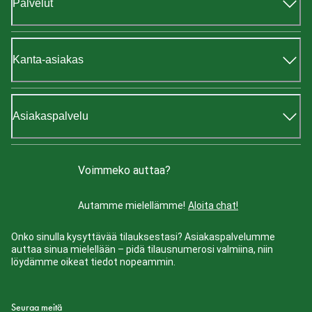
Palvelut
Kanta-asiakas
Asiakaspalvelu
Voimmeko auttaa?
Autamme mielellämme!
Aloita chat!
Onko sinulla kysyttävää tilauksestasi? Asiakaspalvelumme
auttaa sinua mielellään – pidä tilausnumerosi valmiina, niin
löydämme oikeat tiedot nopeammin.
Seuraa meitä