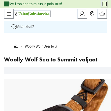
Skip
Nyt ilmainen toimitus ja palautus!
to
Content
Koirat
Woolly Wolf Sea to Summit valjaat
Kissat
Pieneläimet
Eläinlääkäriruoat
Woolly Wolf Sea to Summit valjaat
Tuotemerkit
Uutuudet
Tarjoukset
Palvelut