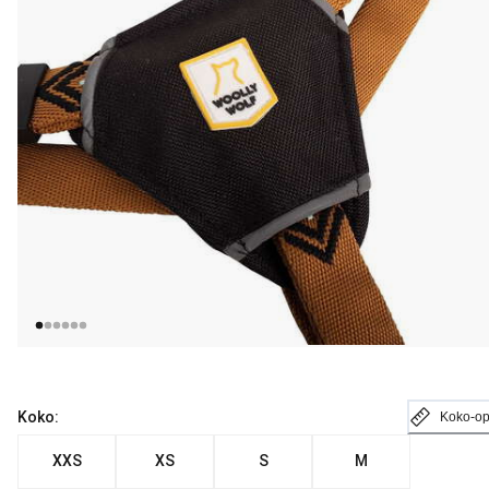
Koko:
Koko-o
XXS
XS
S
M