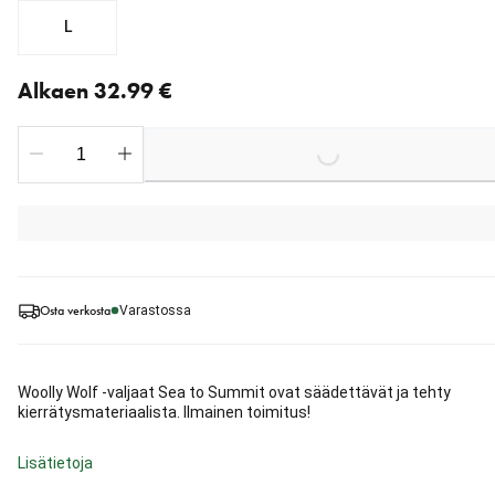
L
Nykyinen hinta alkaen 32.99 €
Alkaen 32.99 €
Loading...
Osta verkosta
Varastossa
Woolly Wolf -valjaat Sea to Summit ovat säädettävät ja tehty
kierrätysmateriaalista. Ilmainen toimitus!
Lisätietoja