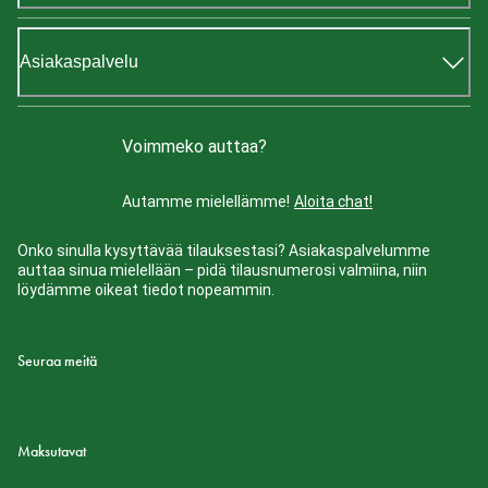
Asiakaspalvelu
Voimmeko auttaa?
Autamme mielellämme!
Aloita chat!
Onko sinulla kysyttävää tilauksestasi? Asiakaspalvelumme
auttaa sinua mielellään – pidä tilausnumerosi valmiina, niin
löydämme oikeat tiedot nopeammin.
Seuraa meitä
Maksutavat