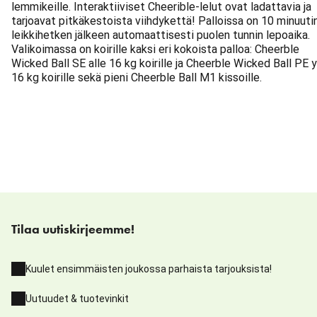
lemmikeille. Interaktiiviset Cheerible-lelut ovat ladattavia ja
tarjoavat pitkäkestoista viihdykettä! Palloissa on 10 minuuti
leikkihetken jälkeen automaattisesti puolen tunnin lepoaika.
Valikoimassa on koirille kaksi eri kokoista palloa: Cheerble
Wicked Ball SE alle 16 kg koirille ja Cheerble Wicked Ball PE y
16 kg koirille sekä pieni Cheerble Ball M1 kissoille.
Tilaa uutiskirjeemme!
Kuulet ensimmäisten joukossa parhaista tarjouksista!
Uutuudet & tuotevinkit