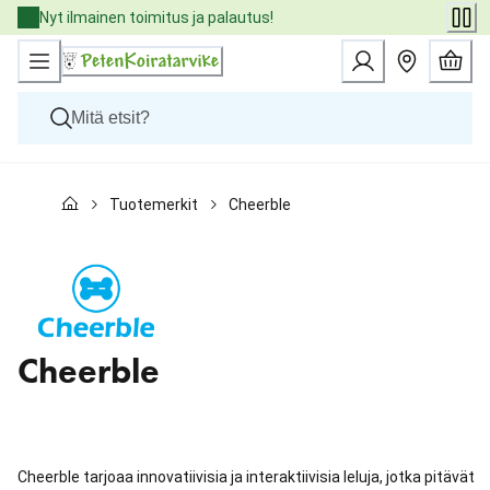
Skip
Nyt ilmainen toimitus ja palautus!
to
Content
Koirat
Tuotemerkit
Cheerble
Kissat
Pieneläimet
Eläinlääkäriruoat
Tuotemerkit
Uutuudet
Tarjoukset
Palvelut
Cheerble
Cheerble tarjoaa innovatiivisia ja interaktiivisia leluja, jotka pitävät