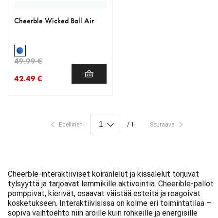
Cheerble Wicked Ball Air
49.99 €
42.49 €
nykyinen hinta 42.49 €
alkuperäinen hinta 49.99 €
Edellinen
/ 1
Seuraava
Cheerble-interaktiiviset koiranlelut ja kissalelut torjuvat
tylsyyttä ja tarjoavat lemmikille aktivointia. Cheerible-pallot
pomppivat, kierivät, osaavat väistää esteitä ja reagoivat
kosketukseen. Interaktiivisissa on kolme eri toimintatilaa –
sopiva vaihtoehto niin aroille kuin rohkeille ja energisille