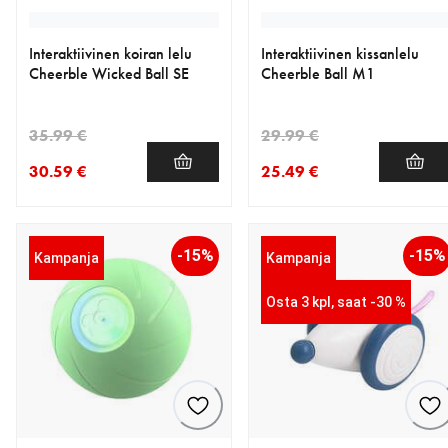
Interaktiivinen koiran lelu
Interaktiivinen kissanlelu
Cheerble Wicked Ball SE
Cheerble Ball M1
35.99 €
29.99 €
30.59 €
25.49 €
nykyinen hinta 30.59 €
alkuperäinen hinta 35.99 €
nykyinen hinta 25.49 €
alkuperäinen hinta 29.99 €
-15%
-15%
Kampanja
Kampanja
Osta 3 kpl, saat -30 %