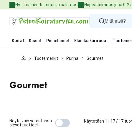
Skip
Nyt ilmainen toimitus ja palautus!
Nopea toimitus jopa 0-2 
to
Content
Koirat
Kissat
Pieneläimet
Eläinlääkäriruoat
Tuotemer
Koirat
Tuotemerkit
Purina
Gourmet
Kissat
Pieneläimet
Eläinlääkäriruoat
Tuotemerkit
Gourmet
Uutuudet
Tarjoukset
Palvelut
Näytä vain varastossa
Näytetään 1 - 17 / 17 tuo
olevat tuotteet