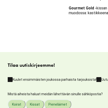
Gourmet Gold -
kissan
muodossa: kastikkeena
Tilaa uutiskirjeemme!
Kuulet ensimmäisten joukossa parhaista tarjouksista!
Uutu
Mistä aiheista haluat meidän lähettävän sinulle sähköpostia?
Koirat
Kissat
Pieneläimet