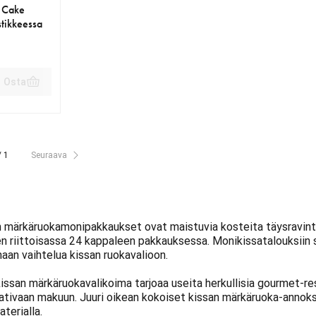
 Cake
stikkeessa
Osta
€
.90 €
/ 1
Seuraava
 märkäruokamonipakkaukset ovat maistuvia kosteita täysravinto
 riittoisassa 24 kappaleen pakkauksessa. Monikissatalouksiin so
an vaihtelua kissan ruokavalioon.
issan märkäruokavalikoima tarjoaa useita herkullisia gourmet-rese
ativaan makuun. Juuri oikean kokoiset kissan märkäruoka-annokse
terialla.