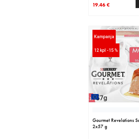
19.46 €
nykyinen hinta 19.46 
alkuperäinen hinta 22
Kampanja
12 kpl -15 %
Gourmet Revelations S
2x57 g