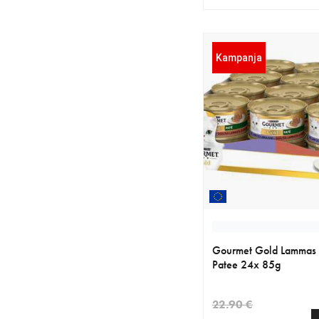
nykyinen hinta 32.21 
alkuperäinen hinta 37
Kampanja
Gourmet Gold Lammas
Patee 24x 85g
22.90 €