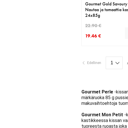
Gourmet Gold Savoury
Nautaa ja tomaattia ka
24x85g
22.90 €
19.46 €
nykyinen hinta 19.46 
alkuperäinen hinta 22
Edellinen
Gourmet Perle
-kissan
märkäruoka 85 g pussien
makuvaihtoehtoja tuoma
Gourmet Mon Petit
-k
kastikkeessa kissan va
tuoreesta ruoasta joka a