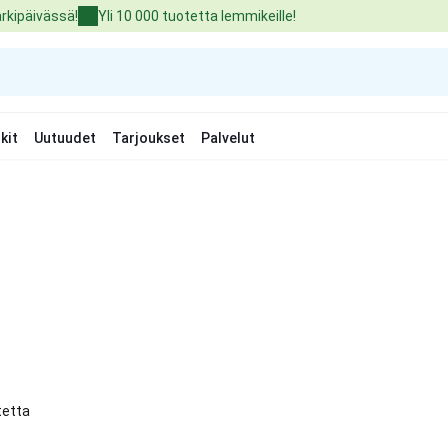
arkipäivässä!
Yli 10 000 tuotetta lemmikeille!
kit
Uutuudet
Tarjoukset
Palvelut
tetta