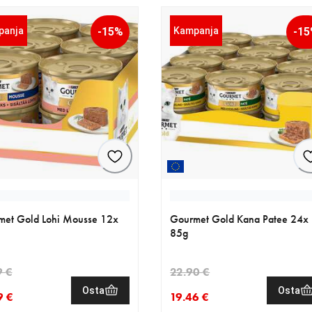
panja
-15%
Kampanja
-1
met Gold Lohi Mousse 12x
Gourmet Gold Kana Patee 24x
85g
9 €
22.90 €
Osta
Osta
9 €
19.46 €