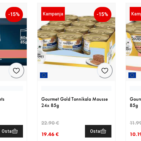
-15%
Kampanja
-15%
Kam
ets
Gourmet Gold Tonnikala Mousse
Gour
24x 85g
85g
22.90 €
11.9
Osta
Osta
19.46 €
10.1