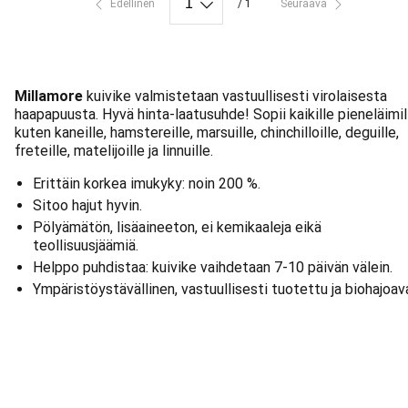
Edellinen
/ 1
Seuraava
Millamore
kuivike valmistetaan vastuullisesti virolaisesta
haapapuusta. Hyvä hinta-laatusuhde! Sopii kaikille pieneläimil
kuten kaneille, hamstereille, marsuille, chinchilloille, deguille,
freteille, matelijoille ja linnuille.
Erittäin korkea imukyky: noin 200 %.
Sitoo hajut hyvin.
Pölyämätön, lisäaineeton, ei kemikaaleja eikä
teollisuusjäämiä.
Helppo puhdistaa: kuivike vaihdetaan 7-10 päivän välein.
Ympäristöystävällinen, vastuullisesti tuotettu ja biohajoav