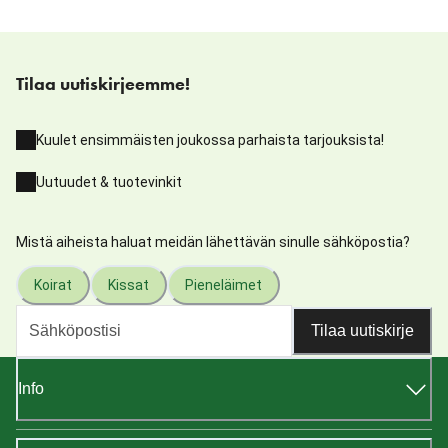
Tilaa uutiskirjeemme!
Kuulet ensimmäisten joukossa parhaista tarjouksista!
Uutuudet & tuotevinkit
Mistä aiheista haluat meidän lähettävän sinulle sähköpostia?
Koirat
Kissat
Pieneläimet
Tilaa uutiskirje
Info