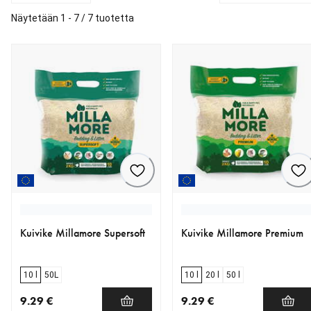
Näytetään 1 - 7 / 7 tuotetta
Kuivike Millamore Supersoft
Kuivike Millamore Premium
10 l
50L
10 l
20 l
50 l
9.29 €
9.29 €