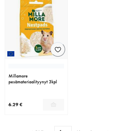
Millamore
pesämateriaalityynyt 3kpl
6.29 €
nykyinen hinta 6.29 €