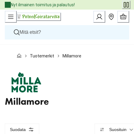
Skip
Nyt ilmainen toimitus ja palautus!
to
Content
Koirat
Tuotemerkit
Millamore
Kissat
Pieneläimet
Eläinlääkäriruoat
Tuotemerkit
Uutuudet
Tarjoukset
Palvelut
Millamore
Suodata
Suosituin