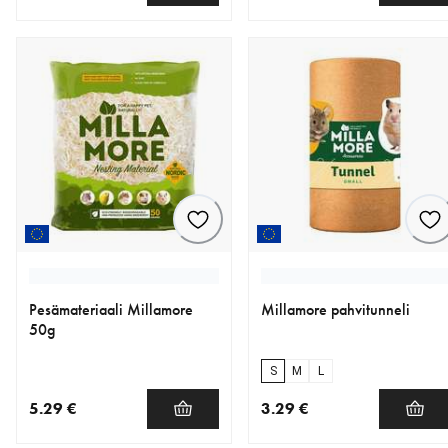
nykyinen hinta 9.29 €
nykyinen hinta 9.29 €
Pesämateriaali Millamore
Millamore pahvitunneli
50g
S
M
L
5.29 €
3.29 €
nykyinen hinta 5.29 €
nykyinen hinta 3.29 €