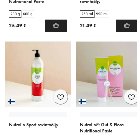
Nutriotional Paste
ravintoöljy
200 g
600 g
260 ml
990 ml
25.49 €
21.49 €
nykyinen hinta 25.49 €
nykyinen hinta 21.49 €
Nutrolin Sport ravintoöljy
Nutrolin® Gut & Flora
Nutritional Paste