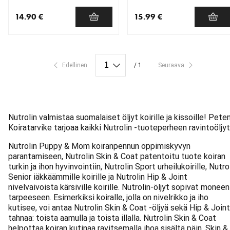
14.90 €
15.99 €
nykyinen hinta 14.90 €
nykyinen hinta 15.99 €
Edellinen
/ 1
Seuraava
Nutrolin valmistaa suomalaiset öljyt koirille ja kissoille! Pete
Koiratarvike tarjoaa kaikki Nutrolin -tuoteperheen ravintoöljyt
Nutrolin Puppy & Mom koiranpennun oppimiskyvyn
parantamiseen, Nutrolin Skin & Coat patentoitu tuote koiran
turkin ja ihon hyvinvointiin, Nutrolin Sport urheilukoirille, Nutro
Senior iäkkäämmille koirille ja Nutrolin Hip & Joint
nivelvaivoista kärsiville koirille. Nutrolin-öljyt sopivat moneen
tarpeeseen. Esimerkiksi koiralle, jolla on nivelrikko ja iho
kutisee, voi antaa Nutrolin Skin & Coat -öljyä sekä Hip & Joint
tahnaa: toista aamulla ja toista illalla. Nutrolin Skin & Coat
helpottaa koiran kutinaa ravitsemalla ihoa sisältä päin. Skin &