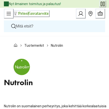
Skip
Nyt ilmainen toimitus ja palautus!
to
Content
Koirat
Tuotemerkit
Nutrolin
Kissat
Pieneläimet
Eläinlääkäriruoat
Tuotemerkit
Uutuudet
Tarjoukset
Palvelut
Nutrolin
Nutrolin on suomalainen perheyritys, joka kehittää korkealaatuisia