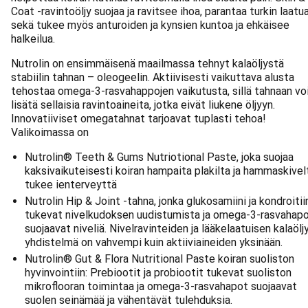
Coat -ravintoöljy suojaa ja ravitsee ihoa, parantaa turkin laatu
sekä tukee myös anturoiden ja kynsien kuntoa ja ehkäisee
halkeilua.
Nutrolin on ensimmäisenä maailmassa tehnyt kalaöljystä
stabiilin tahnan – oleogeelin. Aktiivisesti vaikuttava alusta
tehostaa omega-3-rasvahappojen vaikutusta, sillä tahnaan vo
lisätä sellaisia ravintoaineita, jotka eivät liukene öljyyn.
Innovatiiviset omegatahnat tarjoavat tuplasti tehoa!
Valikoimassa on
Nutrolin® Teeth & Gums Nutriotional Paste, joka suojaa
kaksivaikuteisesti koiran hampaita plakilta ja hammaskivel
tukee ienterveyttä
Nutrolin Hip & Joint -tahna, jonka glukosamiini ja kondroitii
tukevat nivelkudoksen uudistumista ja omega-3-rasvahap
suojaavat niveliä. Nivelravinteiden ja lääkelaatuisen kalaölj
yhdistelmä on vahvempi kuin aktiiviaineiden yksinään.
Nutrolin® Gut & Flora Nutritional Paste koiran suoliston
hyvinvointiin: Prebiootit ja probiootit tukevat suoliston
mikroflooran toimintaa ja omega-3-rasvahapot suojaavat
suolen seinämää ja vähentävät tulehduksia.