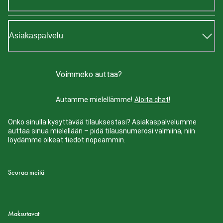
Asiakaspalvelu
Voimmeko auttaa?
Autamme mielellämme!
Aloita chat!
Onko sinulla kysyttävää tilauksestasi? Asiakaspalvelumme
auttaa sinua mielellään – pidä tilausnumerosi valmiina, niin
löydämme oikeat tiedot nopeammin.
Seuraa meitä
Maksutavat