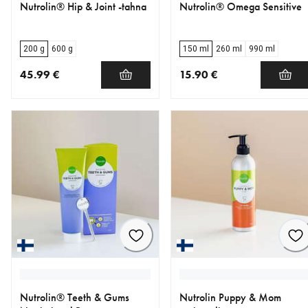
Nutrolin® Hip & Joint -tahna
Nutrolin® Omega Sensitive
200 g
600 g
150 ml
260 ml
990 ml
45.99 €
15.90 €
nykyinen hinta 45.99 €
nykyinen hinta 15.90 €
Nutrolin® Teeth & Gums
Nutrolin Puppy & Mom