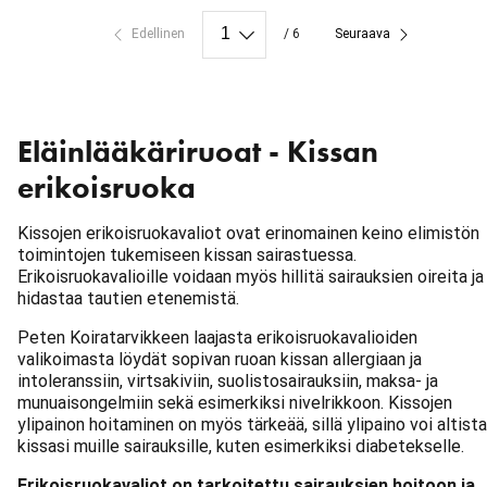
Edellinen
/ 6
Seuraava
Eläinlääkäriruoat - Kissan
erikoisruoka
Kissojen erikoisruokavaliot ovat erinomainen keino elimistön
toimintojen tukemiseen kissan sairastuessa.
Erikoisruokavalioille voidaan myös hillitä sairauksien oireita ja
hidastaa tautien etenemistä.
Peten Koiratarvikkeen laajasta erikoisruokavalioiden
valikoimasta löydät sopivan ruoan kissan allergiaan ja
intoleranssiin, virtsakiviin, suolistosairauksiin, maksa- ja
munuaisongelmiin sekä esimerkiksi nivelrikkoon. Kissojen
ylipainon hoitaminen on myös tärkeää, sillä ylipaino voi altist
kissasi muille sairauksille, kuten esimerkiksi diabetekselle.
Erikoisruokavaliot on tarkoitettu sairauksien hoitoon ja