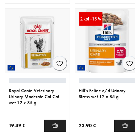
nykyinen hinta 16.99 €
nykyinen hinta 29.99 €
2 kpl -15 %
Royal Canin Veterinary
Hill's Feline c/d Urinary
Urinary Moderate Cal Cat
Stress wet 12 x 85 g
wet 12 x 85 g
19.49 €
23.90 €