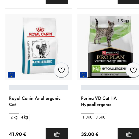
nykyinen hinta 19.90 €
nykyinen hinta 35.99 €
Royal Canin Anallergenic
Purina VD Cat HA
Cat
Hypoallergenic
2 kg
4 kg
1.3KG
3.5KG
41.90 €
32.00 €