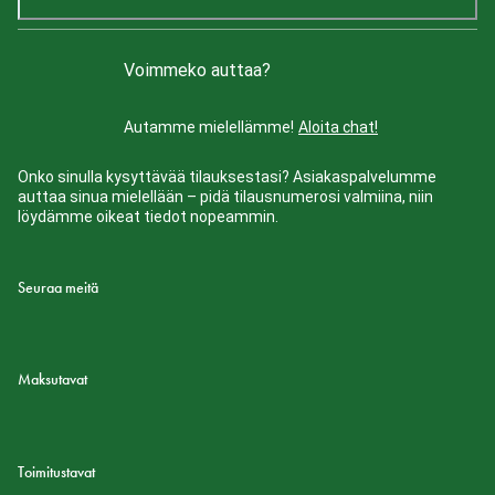
Voimmeko auttaa?
Autamme mielellämme!
Aloita chat!
Onko sinulla kysyttävää tilauksestasi? Asiakaspalvelumme
auttaa sinua mielellään – pidä tilausnumerosi valmiina, niin
löydämme oikeat tiedot nopeammin.
Seuraa meitä
Maksutavat
Toimitustavat