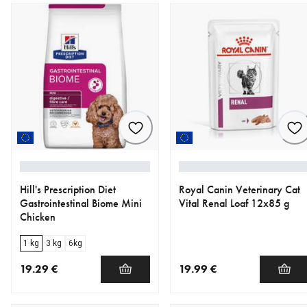
Hill's Prescription Diet
Royal Canin Veterinary Cat
Gastrointestinal Biome Mini
Vital Renal Loaf 12x85 g
Chicken
1 kg
3 kg
6kg
19.29 €
19.99 €
nykyinen hinta 19.29 €
nykyinen hinta 19.99 €