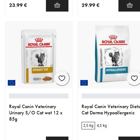
23.99 €
29.99 €
nykyinen hinta 23.99 €
nykyinen hinta 29.99 €
Royal Canin Veterinary
Royal Canin Veterinary Diets
Urinary S/O Cat wet 12 x
Cat Derma Hypoallergenic
85g
2,5 kg
4,5 kg