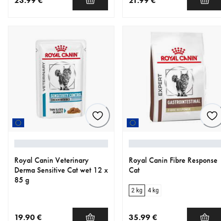
23.99 €
21.99 €
nykyinen hinta 23.99 €
nykyinen hinta 21.99 €
Royal Canin Veterinary
Royal Canin Fibre Response
Derma Sensitive Cat wet 12 x
Cat
85 g
2 kg
4 kg
19.90 €
35.99 €