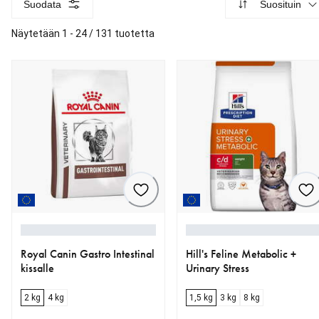
Suodata
Suosituin
Näytetään 1 - 24 / 131 tuotetta
Royal Canin Gastro Intestinal
Hill's Feline Metabolic +
kissalle
Urinary Stress
2 kg
4 kg
1,5 kg
3 kg
8 kg