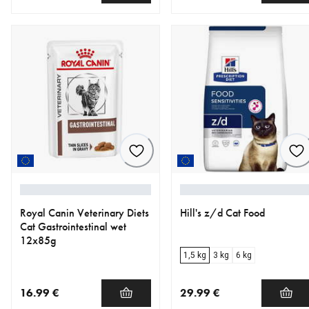
nykyinen hinta 41.90 €
nykyinen hinta 32.00 €
Royal Canin Veterinary Diets
Hill's z/d Cat Food
Cat Gastrointestinal wet
12x85g
1,5 kg
3 kg
6 kg
16.99 €
29.99 €