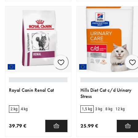
nykyinen hinta 19.49 €
nykyinen hinta 23.90 €
Royal Canin Renal Cat
Hills Diet Cat c/d Urinary
Stress
2 kg
4 kg
1,5 kg
3 kg
8 kg
12 kg
39.79 €
25.99 €
nykyinen hinta 39.79 €
nykyinen hinta 25.99 €