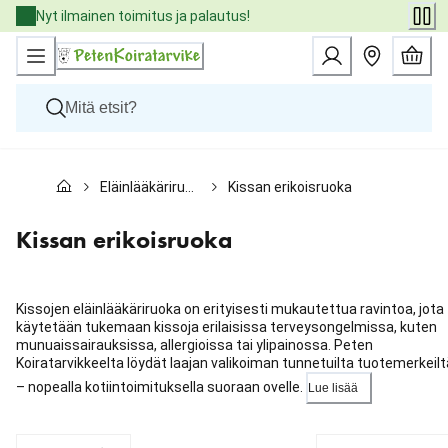
Skip
Nyt ilmainen toimitus ja palautus!
to
Content
Koirat
Eläinlääkäriruoat
Kissan erikoisruoka
Kissat
Pieneläimet
Eläinlääkäriruoat
Kissan erikoisruoka
Tuotemerkit
Uutuudet
Tarjoukset
Kissojen eläinlääkäriruoka on erityisesti mukautettua ravintoa, jota
Palvelut
käytetään tukemaan kissoja erilaisissa terveysongelmissa, kuten
munuaissairauksissa, allergioissa tai ylipainossa. Peten
Koiratarvikkeelta löydät laajan valikoiman tunnetuilta tuotemerkeilt
– nopealla kotiintoimituksella suoraan ovelle.
Lue lisää