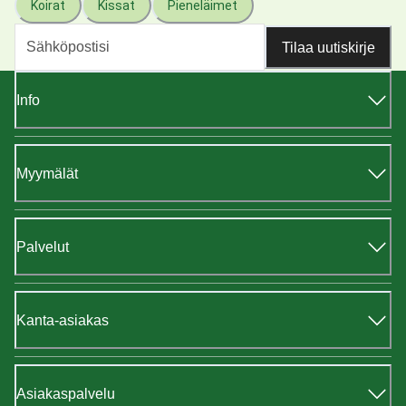
Koirat
Kissat
Pieneläimet
Tilaa uutiskirje
Info
Myymälät
Palvelut
Kanta-asiakas
Asiakaspalvelu