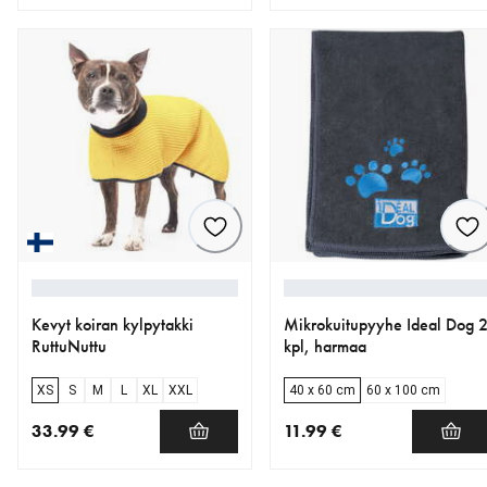
nykyinen hinta 75.90 €
nykyinen hinta 38.99 €
Kevyt koiran kylpytakki
Mikrokuitupyyhe Ideal Dog 
RuttuNuttu
kpl, harmaa
XS
S
M
L
XL
XXL
40 x 60 cm
60 x 100 cm
33.99 €
11.99 €
nykyinen hinta 33.99 €
nykyinen hinta 11.99 €