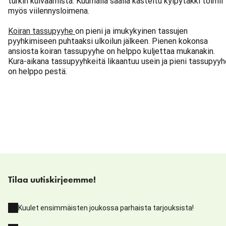
turkin kuivaamista. Kuumalla säällä kasteltu kylpytakki toimii
myös viilennysloimena.
Koiran tassupyyhe
on pieni ja imukykyinen tassujen
pyyhkimiseen puhtaaksi ulkoilun jälkeen. Pienen kokonsa
ansiosta koiran tassupyyhe on helppo kuljettaa mukanakin.
Kura-aikana tassupyyhkeitä likaantuu usein ja pieni tassupyyh
on helppo pestä.
Tilaa uutiskirjeemme!
Kuulet ensimmäisten joukossa parhaista tarjouksista!