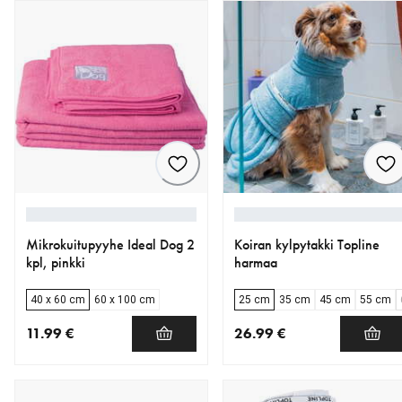
Mikrokuitupyyhe Ideal Dog 2
Koiran kylpytakki Topline
kpl, pinkki
harmaa
40 x 60 cm
60 x 100 cm
25 cm
35 cm
45 cm
55 cm
11.99 €
26.99 €
nykyinen hinta 11.99 €
nykyinen hinta 26.99 €