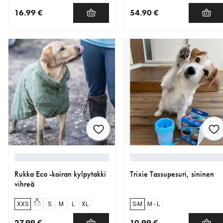
16.99 €
54.90 €
nykyinen hinta 16.99 €
nykyinen hinta 54.90 €
Rukka Eco -koiran kylpytakki
Trixie Tassupesuri, sininen
vihreä
XXS
XS
S
M
L
XL
S-M
M - L
27.99 €
10.99 €