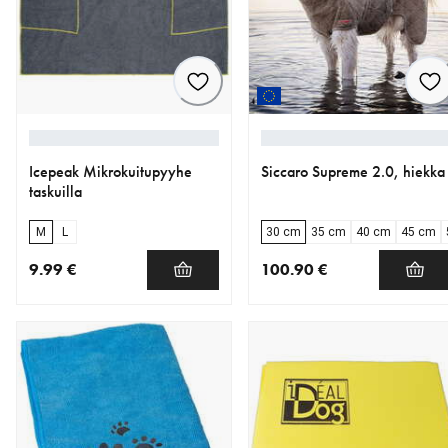
Icepeak Mikrokuitupyyhe
Siccaro Supreme 2.0, hiekka
taskuilla
M
L
30 cm
35 cm
40 cm
45 cm
9.99 €
100.90 €
nykyinen hinta 9.99 €
nykyinen hinta 100.90 €