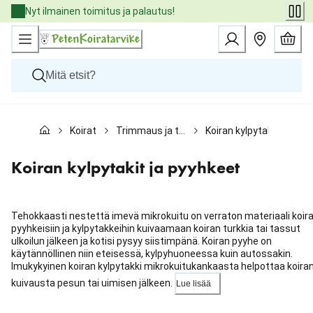
Skip
Nyt ilmainen toimitus ja palautus!
to
Content
Koirat
Koirat
Trimmaus ja turkinhoito
Koiran kylpytakit ja pyy
Kissat
Pieneläimet
Eläinlääkäriruoat
Koiran kylpytakit ja pyyhkeet
Tuotemerkit
Uutuudet
Tarjoukset
Tehokkaasti nestettä imevä mikrokuitu on verraton materiaali koir
Palvelut
pyyhkeisiin ja kylpytakkeihin kuivaamaan koiran turkkia tai tassut
ulkoilun jälkeen ja kotisi pysyy siistimpänä. Koiran pyyhe on
käytännöllinen niin eteisessä, kylpyhuoneessa kuin autossakin.
Imukykyinen koiran kylpytakki mikrokuitukankaasta helpottaa koira
kuivausta pesun tai uimisen jälkeen.
Lue lisää