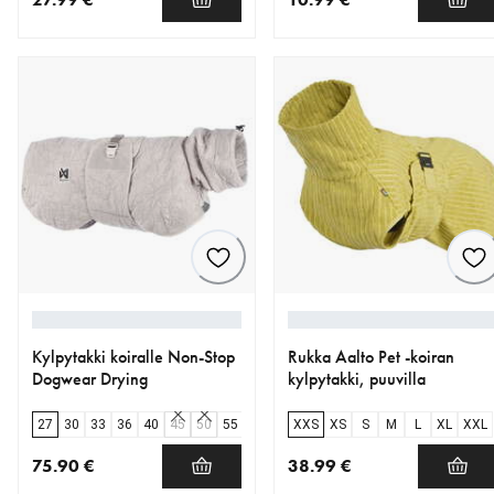
nykyinen hinta 27.99 €
nykyinen hinta 10.99 €
Kylpytakki koiralle Non-Stop
Rukka Aalto Pet -koiran
Dogwear Drying
kylpytakki, puuvilla
27
30
33
36
40
45
50
55
60
65
XXS
70
XS
S
M
L
XL
XXL
75.90 €
38.99 €