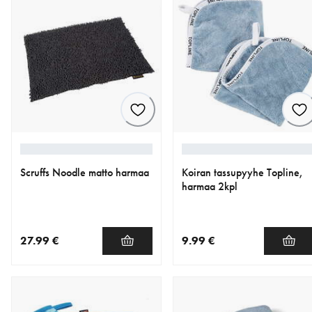
Scruffs Noodle matto harmaa
Koiran tassupyyhe Topline,
harmaa 2kpl
27.99 €
9.99 €
nykyinen hinta 27.99 €
nykyinen hinta 9.99 €