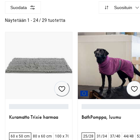
Suodata
Suosituin
Näytetään 1 - 24 / 29 tuotetta
Kuramatto Trixie harmaa
BathPomppa, luumu
60 x 50 cm
80 x 60 cm
100 x 70 cm
120 x 80 cm
25/28
31/34
37/40
44/48
5