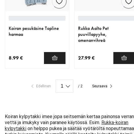
Koiran pesukäsine Topline
Rukka Aalto Pet
harmaa
puuvillapyyhe,
omenanvihreä
8.99 €
27.99 €
nykyinen hinta 8.99 €
nykyinen hinta 27.99 €
Edellinen
/ 2
Seuraava
Koiran kylpytakki imee jopa seitsemän kertaa painonsa verran
vettä ja imukyky vain paranee käytössä. Esim.
Rukka-koiran
kylpytakki
on helppo pukea ja säätää vyötäröltä nopeuttama