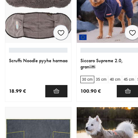
Scruffs Noodle pyyhe harmaa
Siccaro Supreme 2.0,
graniitti
30 cm
35 cm
40 cm
45 cm
18.99 €
100.90 €
nykyinen hinta 18.99 €
nykyinen hinta 100.90 €