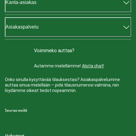
Kanta-asiakas
Asiakaspalvelu
Voimmeko auttaa?
Autamme mielellämme!
Aloita chat!
Onko sinulla kysyttävää tilauksestasi? Asiakaspalvelumme
auttaa sinua mielellään – pidä tilausnumerosi valmiina, niin
löydämme oikeat tiedot nopeammin.
Seuraa meitä
Maksutavat