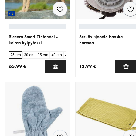
Siccaro Smart Zinfandel -
Scruffs Noodle hanska
koiran kylpytakki
harmaa
25 cm
30 cm
35 cm
40 cm
45 cm
50 cm
55 cm
60 cm
65.99 €
13.99 €
nykyinen hinta 65.99 €
nykyinen hinta 13.99 €