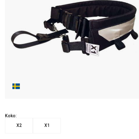
Koko:
X2
X1
Nykyinen hinta alkaen 81.99 €