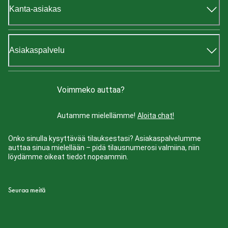
Kanta-asiakas
Asiakaspalvelu
Voimmeko auttaa?
Autamme mielellämme!
Aloita chat!
Onko sinulla kysyttävää tilauksestasi? Asiakaspalvelumme
auttaa sinua mielellään – pidä tilausnumerosi valmiina, niin
löydämme oikeat tiedot nopeammin.
Seuraa meitä