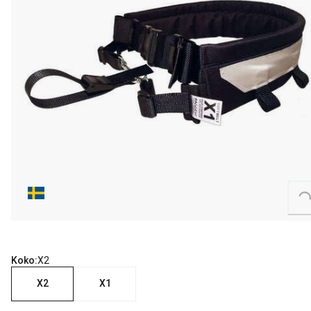
Loading...
Koko:
X2
X2
X1
nykyinen hinta 81.99 €