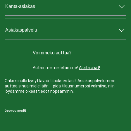
Kanta-asiakas
Asiakaspalvelu
Voimmeko auttaa?
Autamme mielellämme!
Aloita chat!
Onko sinulla kysyttävää tilauksestasi? Asiakaspalvelumme
auttaa sinua mielellään – pidä tilausnumerosi valmiina, niin
löydämme oikeat tiedot nopeammin.
Seuraa meitä