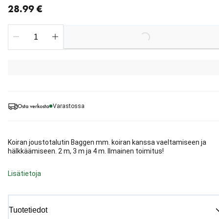
28.99 €
Loading...
Osta verkosta
Varastossa
Koiran joustotalutin Baggen mm. koiran kanssa vaeltamiseen ja
hälkkäämiseen. 2 m, 3 m ja 4 m. Ilmainen toimitus!
Lisätietoja
Tuotetiedot