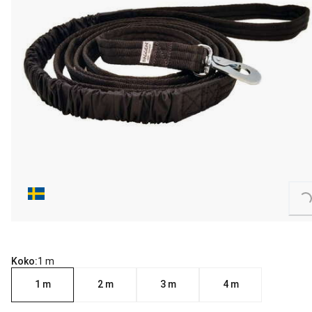
Loading...
Koko:
1 m
1 m
2 m
3 m
4 m
nykyinen hinta 28.99 €