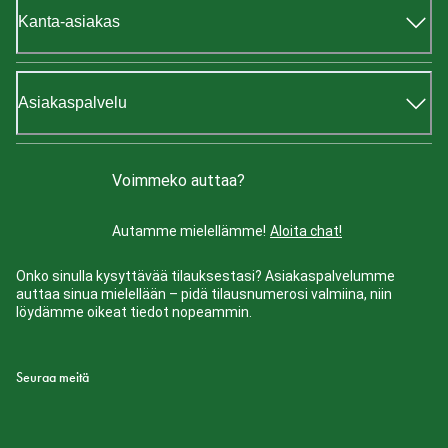
Kanta-asiakas
Asiakaspalvelu
Voimmeko auttaa?
Autamme mielellämme!
Aloita chat!
Onko sinulla kysyttävää tilauksestasi? Asiakaspalvelumme
auttaa sinua mielellään – pidä tilausnumerosi valmiina, niin
löydämme oikeat tiedot nopeammin.
Seuraa meitä