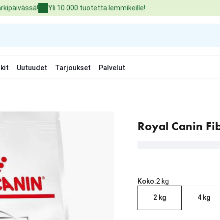
arkipäivässä!
Yli 10 000 tuotetta lemmikeille!
kit
Uutuudet
Tarjoukset
Palvelut
Royal Canin Fi
Koko:
2 kg
2 kg
4 kg
nykyinen hinta 35.99 €