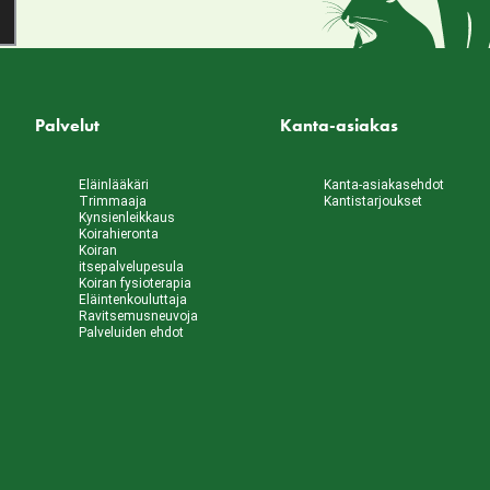
Palvelut
Kanta-asiakas
Eläinlääkäri
Kanta-asiakasehdot
Trimmaaja
Kantistarjoukset
Kynsienleikkaus
Koirahieronta
Koiran
itsepalvelupesula
Koiran fysioterapia
Eläintenkouluttaja
Ravitsemusneuvoja
Palveluiden ehdot