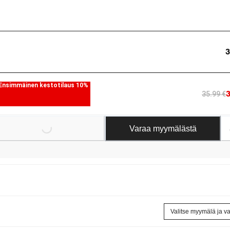
3
Ensimmäinen kestotilaus 10%
35.99 €
Varaa myymälästä
Loading...
Loading
Valitse myymälä ja v