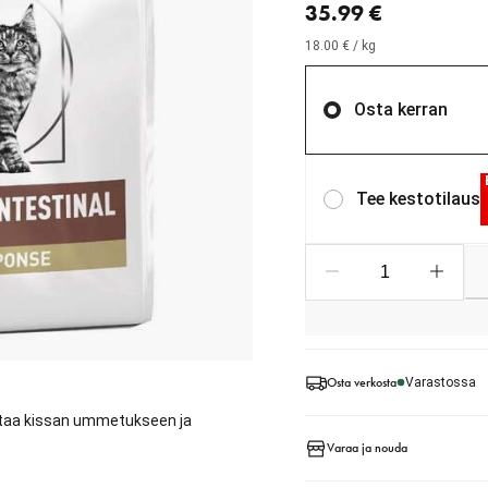
35.99 €
18.00 € / kg
Osta kerran
Tee kestotilaus
Osta verkosta
Varastossa
uttaa kissan ummetukseen ja
Varaa ja nouda