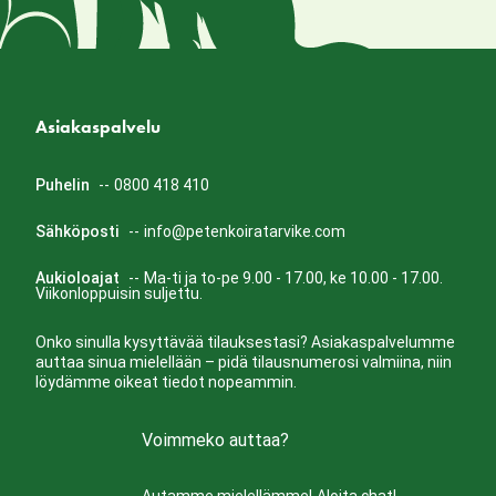
Asiakaspalvelu
Puhelin
--
0800 418 410
Sähköposti
--
info@petenkoiratarvike.com
Aukioloajat
--
Ma-ti ja to-pe 9.00 - 17.00, ke 10.00 - 17.00.
Viikonloppuisin suljettu.
Onko sinulla kysyttävää tilauksestasi? Asiakaspalvelumme
auttaa sinua mielellään – pidä tilausnumerosi valmiina, niin
löydämme oikeat tiedot nopeammin.
Voimmeko auttaa?
Autamme mielellämme!
Aloita chat!