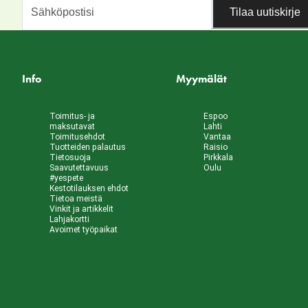
Tilaa uutiskirje
Info
Myymälät
Toimitus- ja
Espoo
maksutavat
Lahti
Toimitusehdot
Vantaa
Tuotteiden palautus
Raisio
Tietosuoja
Pirkkala
Saavutettavuus
Oulu
#yespete
Kestotilauksen ehdot
Tietoa meistä
Vinkit ja artikkelit
Lahjakortti
Avoimet työpaikat