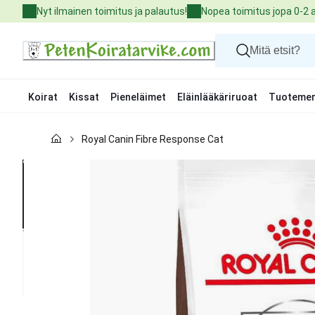
Skip
Nyt ilmainen toimitus ja palautus!
Nopea toimitus jopa 0-2 
to
Content
Koirat
Kissat
Pieneläimet
Eläinlääkäriruoat
Tuotemer
Koirat
Royal Canin Fibre Response Cat
Kissat
Pieneläimet
Eläinlääkäriruoat
Tuotemerkit
Uutuudet
Tarjoukset
Palvelut