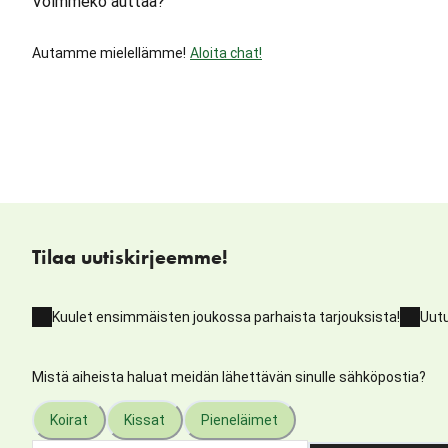
Voimmeko auttaa?
Autamme mielellämme!
Aloita chat!
Tilaa uutiskirjeemme!
Kuulet ensimmäisten joukossa parhaista tarjouksista!
Uutu
Mistä aiheista haluat meidän lähettävän sinulle sähköpostia?
Koirat
Kissat
Pieneläimet