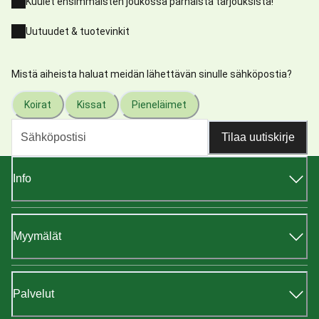
Kuulet ensimmäisten joukossa parhaista tarjouksista!
Uutuudet & tuotevinkit
Mistä aiheista haluat meidän lähettävän sinulle sähköpostia?
Koirat
Kissat
Pieneläimet
Tilaa uutiskirje
Info
Myymälät
Palvelut