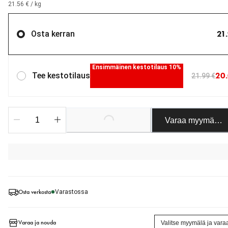
21.56 € / kg
21
Osta kerran
Ensimmäinen kestotilaus 10%
20.
Tee kestotilaus
21.99 €
Varaa myymäläst
Loading...
Osta verkosta
Varastossa
Varaa ja nouda
Valitse myymälä ja vara