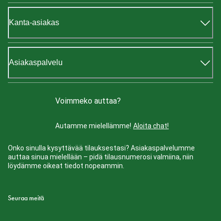
Kanta-asiakas
Asiakaspalvelu
Voimmeko auttaa?
Autamme mielellämme!
Aloita chat!
Onko sinulla kysyttävää tilauksestasi? Asiakaspalvelumme
auttaa sinua mielellään – pidä tilausnumerosi valmiina, niin
löydämme oikeat tiedot nopeammin.
Seuraa meitä