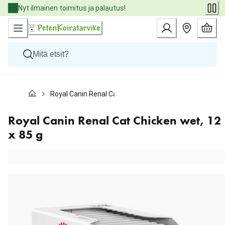
Skip
Nyt ilmainen toimitus ja palautus!
to
Content
Koirat
Royal Canin Renal Cat Chicken wet, 12 x 85 g
Kissat
Pieneläimet
Eläinlääkäriruoat
Royal Canin Renal Cat Chicken wet, 12
Tuotemerkit
x 85 g
Uutuudet
Tarjoukset
Palvelut