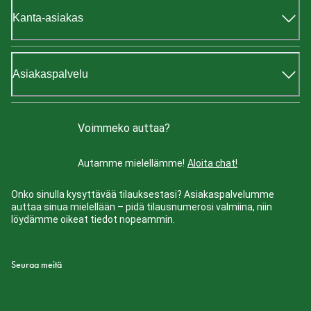
Kanta-asiakas
Asiakaspalvelu
Voimmeko auttaa?
Autamme mielellämme!
Aloita chat!
Onko sinulla kysyttävää tilauksestasi? Asiakaspalvelumme
auttaa sinua mielellään – pidä tilausnumerosi valmiina, niin
löydämme oikeat tiedot nopeammin.
Seuraa meitä