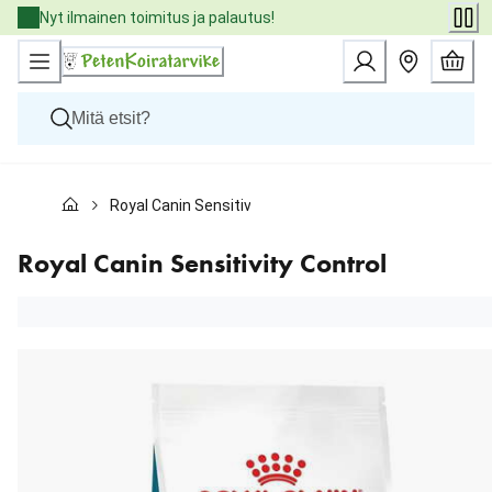
Skip
Nyt ilmainen toimitus ja palautus!
to
Content
Koirat
Royal Canin Sensitivity Control
Kissat
Pieneläimet
Eläinlääkäriruoat
Royal Canin Sensitivity Control
Tuotemerkit
Uutuudet
Tarjoukset
Palvelut