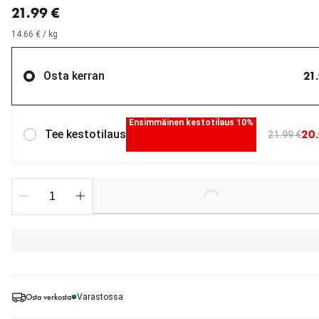
21.99 €
14.66 € / kg
21
Osta kerran
Ensimmäinen kestotilaus 10%
20.
Tee kestotilaus
21.99 €
Loading...
Osta verkosta
Varastossa