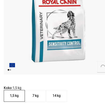
Loading...
Koko:
1,5 kg
1,5 kg
7 kg
14 kg
nykyinen hinta 21.99 €