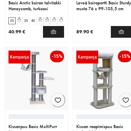
Basic Arctic koiran talvitakki
Leveä koiraportti Basic Sturd
Honeycomb, turkoosi
musta 76 x 99-105,5 cm
25
30
35
40
45
50
55
60
65
40.99 €
89.90 €
nykyinen hinta 40.99 €
nykyinen hinta 89.90 €
-15%
-15%
Kampanja
Kampanja
Kissanpuu Basic MultiPurr
Kissan raapimispuu Basic