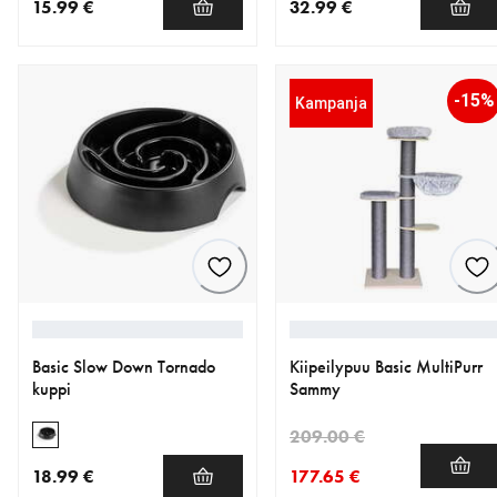
15.99 €
32.99 €
nykyinen hinta 15.99 €
nykyinen hinta 32.99 €
-15%
Kampanja
Basic Slow Down Tornado
Kiipeilypuu Basic MultiPurr
kuppi
Sammy
209.00 €
18.99 €
177.65 €