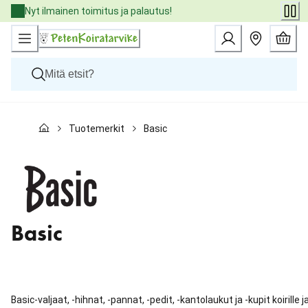
Skip
Nyt ilmainen toimitus ja palautus!
to
Content
Koirat
Tuotemerkit
Basic
Kissat
Pieneläimet
Eläinlääkäriruoat
Tuotemerkit
Uutuudet
Tarjoukset
Palvelut
Basic
Basic-valjaat, -hihnat, -pannat, -pedit, -kantolaukut ja -kupit koirille j