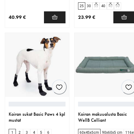
25
30
35
40
45
50
40.99 €
23.99 €
nykyinen hinta 40.99 €
nykyinen hinta 23.99 €
Koiran sukat Basic Paws 4 kpl
Koiran makuualusta Basic
mustat
WellB Celliant
1
2
3
4
5
6
60x45x5cm
90x60x5 cm
116x