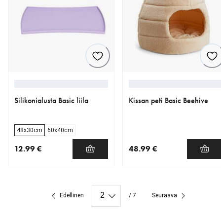
Silikonialusta Basic liila
Kissan peti Basic Beehive
48x30cm
60x40cm
12.99 €
48.99 €
nykyinen hinta 12.99 €
nykyinen hinta 48.99 €
Edellinen
/ 7
Seuraava