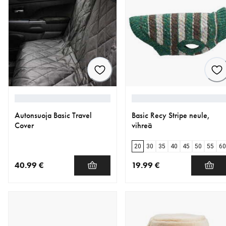
Autonsuoja Basic Travel
Basic Recy Stripe neule,
Cover
vihreä
20
30
35
40
45
50
55
60
40.99 €
19.99 €
nykyinen hinta 40.99 €
nykyinen hinta 19.99 €