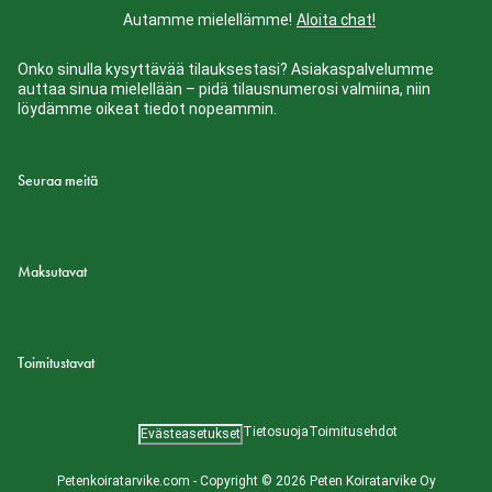
Autamme mielellämme!
Aloita chat!
Onko sinulla kysyttävää tilauksestasi? Asiakaspalvelumme
auttaa sinua mielellään – pidä tilausnumerosi valmiina, niin
löydämme oikeat tiedot nopeammin.
Seuraa meitä
Maksutavat
Toimitustavat
Tietosuoja
Toimitusehdot
Evästeasetukset
Petenkoiratarvike.com - Copyright © 2026 Peten Koiratarvike Oy