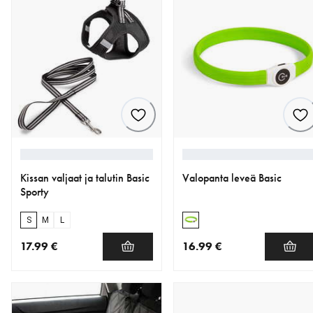
Kissan valjaat ja talutin Basic
Valopanta leveä Basic
Sporty
S
M
L
17.99 €
16.99 €
nykyinen hinta 17.99 €
nykyinen hinta 16.99 €