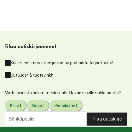
Tilaa uutiskirjeemme!
Kuulet ensimmäisten joukossa parhaista tarjouksista!
Uutuudet & tuotevinkit
Mistä aiheista haluat meidän lähettävän sinulle sähköpostia?
Koirat
Kissat
Pieneläimet
Tilaa uutiskirje