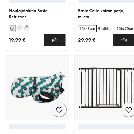
Noutajatalutin Basic
Basic Calle koiran patja,
Retriever
musta
75x48cm
91x56cm
106x70c
19.99 €
29.99 €
nykyinen hinta 19.99 €
nykyinen hinta 29.99 €