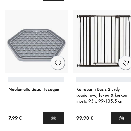
nykyinen hinta 18.99 €
nykyinen hinta 177.65 €
alkuperäinen hinta 209.00 
Nuolumatto Basic Hexagon
Koiraportti Basic Sturdy
säädettävä, leveä & korkea
musta 93 x 99-105,5 cm
7.99 €
99.90 €
nykyinen hinta 7.99 €
nykyinen hinta 99.90 €