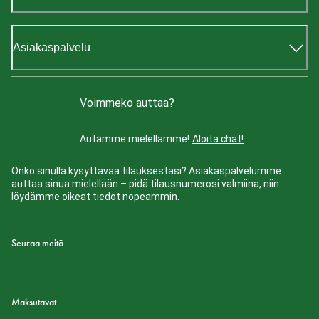
Asiakaspalvelu
Voimmeko auttaa?
Autamme mielellämme!
Aloita chat!
Onko sinulla kysyttävää tilauksestasi? Asiakaspalvelumme
auttaa sinua mielellään – pidä tilausnumerosi valmiina, niin
löydämme oikeat tiedot nopeammin.
Seuraa meitä
Maksutavat