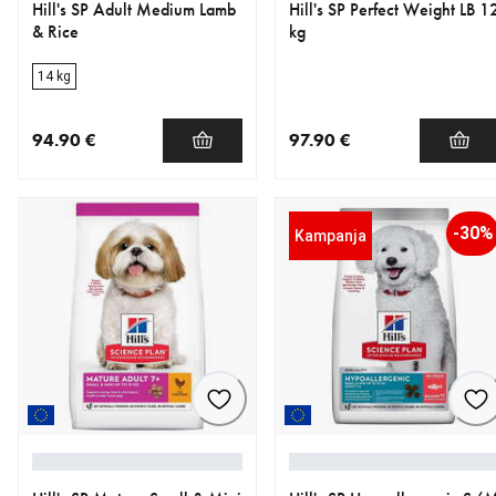
Hill's SP Adult Medium Lamb
Hill's SP Perfect Weight LB 1
& Rice
kg
14 kg
94.90 €
97.90 €
nykyinen hinta 94.90 €
nykyinen hinta 97.90 €
-30%
Kampanja