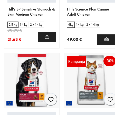
Hill's SP Sensitive Stomach &
Hills Science Plan Canine
Skin Medium Chicken
Adult Chicken
2,5 kg
14 kg
2 x 14 kg
6kg
14 kg
2 x 14 kg
30.90 €
21.63 €
49.00 €
nykyinen hinta 21.63 €
alkuperäinen hinta 30.90 €
nykyinen hinta 49.00 €
-30%
Kampanja