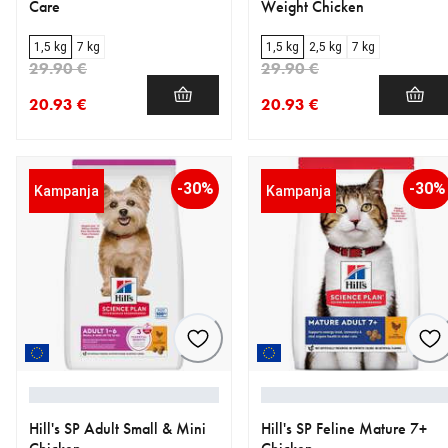
Care
Weight Chicken
1,5 kg
7 kg
1,5 kg
2,5 kg
7 kg
29.90 €
29.90 €
20.93 €
20.93 €
nykyinen hinta 20.93 €
alkuperäinen hinta 29.90 €
nykyinen hinta 20.93 €
alkuperäinen hinta 29.90 €
-30%
-30%
Kampanja
Kampanja
Hill's SP Adult Small & Mini
Hill's SP Feline Mature 7+