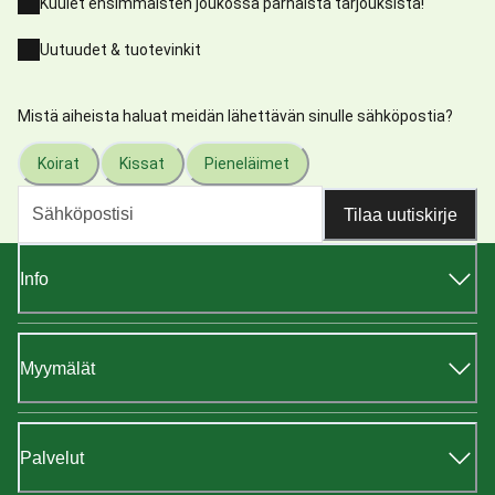
Kuulet ensimmäisten joukossa parhaista tarjouksista!
Uutuudet & tuotevinkit
Mistä aiheista haluat meidän lähettävän sinulle sähköpostia?
Koirat
Kissat
Pieneläimet
Tilaa uutiskirje
Info
Myymälät
Palvelut