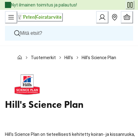
Skip
Nyt ilmainen toimitus ja palautus!
to
Content
Koirat
Tuotemerkit
Hill's
Hill's Science Plan
Kissat
Pieneläimet
Eläinlääkäriruoat
Tuotemerkit
Uutuudet
Tarjoukset
Palvelut
Hill's Science Plan
Hill's Science Plan on tieteellisesti kehitetty koiran- ja kissanruoka,