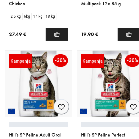
Chicken
Multipack 12x 85 g
2,5 kg
6kg
14 kg
18 kg
27.49 €
19.90 €
nykyinen hinta 27.49 €
nykyinen hinta 19.90 €
-30%
-30%
Kampanja
Kampanja
Hill's SP Feline Adult Oral
Hill's SP Feline Perfect