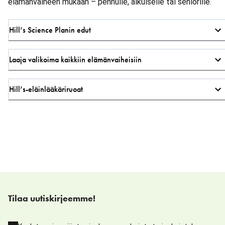
elämänvaiheen mukaan – pennulle, aikuiselle tai seniorille.
Hill’s Science Planin edut
Laaja valikoima kaikkiin elämänvaiheisiin
Hill’s-eläinlääkäriruoat
Tilaa uutiskirjeemme!