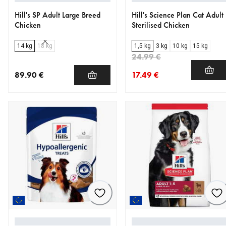
Hill's SP Adult Large Breed
Hill's Science Plan Cat Adult
Chicken
Sterilised Chicken
14 kg
18 kg
1,5 kg
3 kg
10 kg
15 kg
24.99 €
89.90 €
17.49 €
nykyinen hinta 89.90 €
nykyinen hinta 17.49 €
alkuperäinen hinta 24.99 €