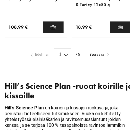
& Turkey 12x85 g
108.99 €
18.99 €
nykyinen hinta 108.99 €
nykyinen hinta 18.99 €
Edellinen
/ 5
Seuraava
Hill’s Science Plan -ruoat koirille j
kissoille
Hill’s Science Plan
on koirien ja kissojen ruokasarja, joka
perustuu tieteelliseen tutkimukseen. Ruoka on kehitetty
yhteistyössä eläinlääkärien ja ravitsemusasiantuntijoiden
kanssa, ja se tarjoaa 100 % tasapainoista ravintoa lemmikin