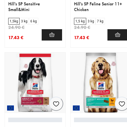
Hill's SP Sensitive
Hill's SP Feline Senior 11+
Small&Mini
Chicken
1,5kg
3 kg
6 kg
1,5 kg
3 kg
7 kg
24.90 €
24.90 €
17.43 €
17.43 €
nykyinen hinta 17.43 €
alkuperäinen hinta 24.90 €
nykyinen hinta 17.43 €
alkuperäinen hinta 24.90 €