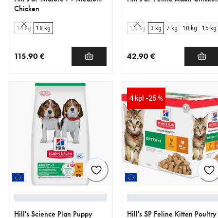
Chicken
14 kg
18 kg
1,5 kg
3 kg
7 kg
10 kg
15 kg
115.90 €
42.90 €
nykyinen hinta 115.90 €
nykyinen hinta 42.90 €
4 kpl -25 %
Hill's Science Plan Puppy
Hill's SP Feline Kitten Poultry