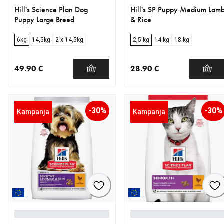
Hill's Science Plan Dog
Hill's SP Puppy Medium Lam
Puppy Large Breed
& Rice
6kg
14,5kg
2 x 14,5kg
2,5 kg
14 kg
18 kg
49.90 €
28.90 €
nykyinen hinta 49.90 €
nykyinen hinta 28.90 €
-30%
-30%
Kampanja
Kampanja