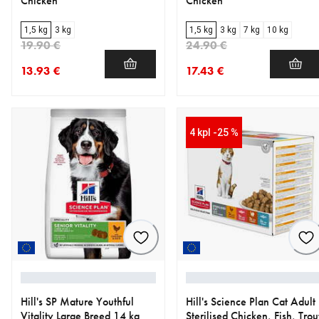
Chicken
Chicken
1,5 kg
3 kg
1,5 kg
3 kg
7 kg
10 kg
19.90 €
24.90 €
13.93 €
17.43 €
nykyinen hinta 13.93 €
alkuperäinen hinta 19.90 €
nykyinen hinta 17.43 €
alkuperäinen hinta 24.90 €
4 kpl -25 %
Hill's SP Mature Youthful
Hill's Science Plan Cat Adult
Vitality Large Breed 14 kg
Sterilised Chicken, Fish, Trou