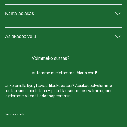
Kanta-asiakas
Asiakaspalvelu
Voimmeko auttaa?
Autamme mielellämme!
Aloita chat!
Onko sinulla kysyttävää tilauksestasi? Asiakaspalvelumme
auttaa sinua mielellään – pidä tilausnumerosi valmiina, niin
löydämme oikeat tiedot nopeammin.
Seuraa meitä