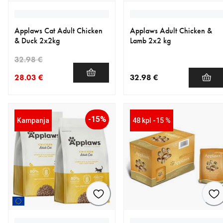
Applaws Cat Adult Chicken
Applaws Adult Chicken &
& Duck 2x2kg
Lamb 2x2 kg
32.98 €
28.03 €
32.98 €
nykyinen hinta 28.03 €
alkuperäinen hinta 32.98 €
nykyinen hinta 32.98 €
-15%
Kampanja
48 kpl -15 %