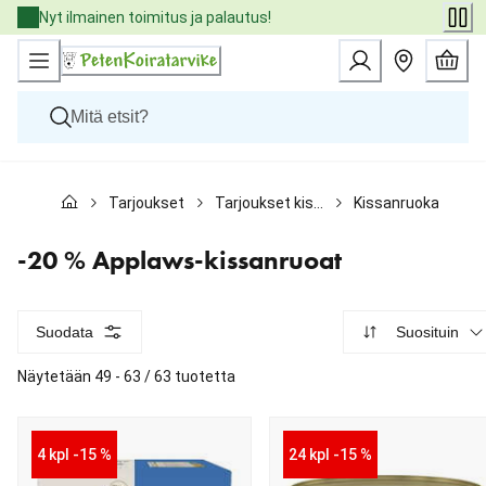
Skip
Nyt ilmainen toimitus ja palautus!
to
Content
Koirat
Tarjoukset
Tarjoukset kissoille
Kissanruokatarjoukset
Kissat
Pieneläimet
Eläinlääkäriruoat
-20 % Applaws-kissanruoat
Tuotemerkit
Uutuudet
Tarjoukset
Suodata
Suosituin
Palvelut
Näytetään 49 - 63 / 63 tuotetta
4 kpl -15 %
24 kpl -15 %