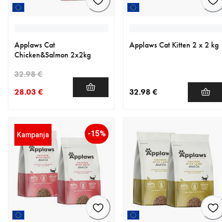
Applaws Cat
Applaws Cat Kitten 2 x 2 kg
Chicken&Salmon 2x2kg
32.98 €
28.03 €
32.98 €
nykyinen hinta 28.03 €
alkuperäinen hinta 32.98 €
nykyinen hinta 32.98 €
-15%
Kampanja