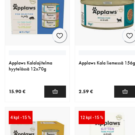
Applaws Kalalajitelma
Applaws Kala liemessä 156g
hyytelössä 12x70g
15.90 €
2.59 €
nykyinen hinta 15.90 €
nykyinen hinta 2.59 €
4 kpl -15 %
12 kpl -15 %