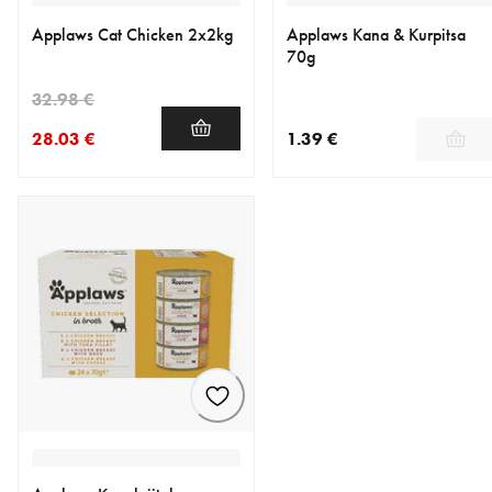
Applaws Cat Chicken 2x2kg
Applaws Kana & Kurpitsa
70g
32.98 €
28.03 €
1.39 €
nykyinen hinta 28.03 €
alkuperäinen hinta 32.98 €
nykyinen hinta 1.39 €