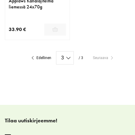
Applaws Kanalajitelma
liemessä 24x70g
33.90 €
nykyinen hinta 33.90 €
Edellinen
/ 3
Seuraava
Tilaa uutiskirjeemme!