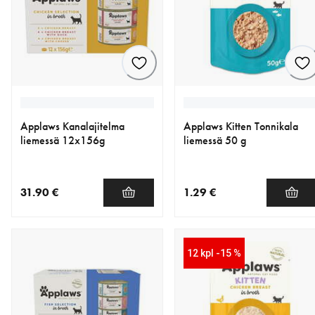
Applaws Kanalajitelma
Applaws Kitten Tonnikala
liemessä 12x156g
liemessä 50 g
31.90 €
1.29 €
nykyinen hinta 31.90 €
nykyinen hinta 1.29 €
12 kpl -15 %