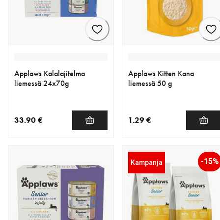
Applaws Kalalajitelma
Applaws Kitten Kana
liemessä 24x70g
liemessä 50 g
33.90 €
1.29 €
nykyinen hinta 33.90 €
nykyinen hinta 1.29 €
-15%
Kampanja