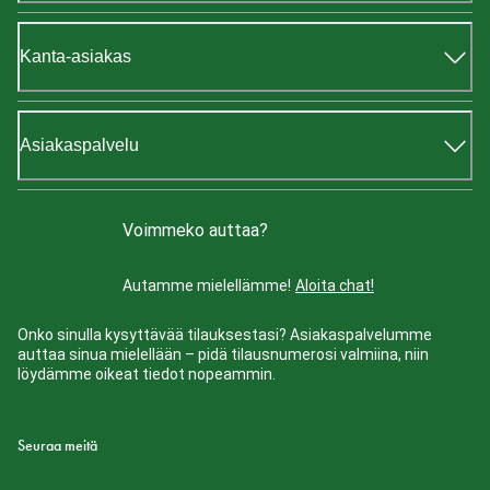
Kanta-asiakas
Asiakaspalvelu
Voimmeko auttaa?
Autamme mielellämme!
Aloita chat!
Onko sinulla kysyttävää tilauksestasi? Asiakaspalvelumme
auttaa sinua mielellään – pidä tilausnumerosi valmiina, niin
löydämme oikeat tiedot nopeammin.
Seuraa meitä