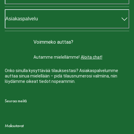
Asiakaspalvelu
Voimmeko auttaa?
Autamme mielellämme!
Aloita chat!
Onko sinulla kysyttävää tilauksestasi? Asiakaspalvelumme
auttaa sinua mielellään – pidä tilausnumerosi valmiina, niin
löydämme oikeat tiedot nopeammin.
Seuraa meitä
Maksutavat