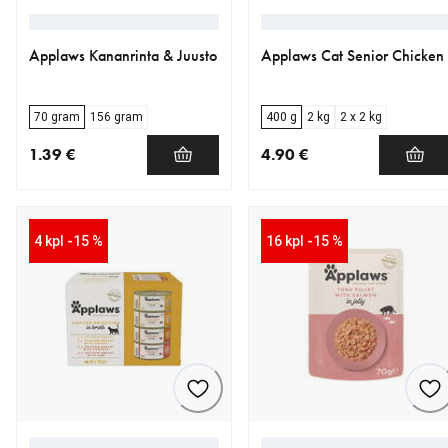
Applaws Kananrinta & Juusto
Applaws Cat Senior Chicken
70 gram
156 gram
400 g
2 kg
2 x 2 kg
1.39 €
4.90 €
nykyinen hinta 1.39 €
nykyinen hinta 4.90 €
4 kpl -15 %
16 kpl -15 %