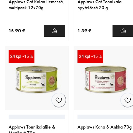
Applaws Cat Kalaa liemessä,
Applaws Cat Tonnikala
multipack 12x70g
hyytelössä 70 g
15.90 €
1.39 €
nykyinen hinta 15.90 €
nykyinen hinta 1.39 €
24 kpl -15 %
24 kpl -15 %
Applaws Tonnikalafile &
Applaws Kana & Ankka 70g
Merilevä 70g