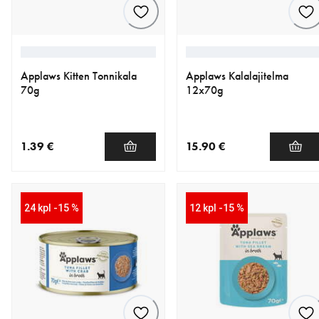
Applaws Kitten Tonnikala
Applaws Kalalajitelma
70g
12x70g
1.39 €
15.90 €
nykyinen hinta 1.39 €
nykyinen hinta 15.90 €
24 kpl -15 %
12 kpl -15 %