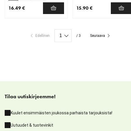
16.49 €
15.90 €
nykyinen hinta 16.49 €
nykyinen hinta 15.90 €
Edellinen
/ 3
Seuraava
Tilaa uutiskirjeemme!
Kuulet ensimmäisten joukossa parhaista tarjouksista!
Uutuudet & tuotevinkit