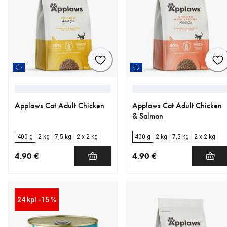
Applaws Cat Adult Chicken
Applaws Cat Adult Chicken
& Salmon
400 g
2 kg
7,5 kg
2 x 2 kg
400 g
2 kg
7,5 kg
2 x 2 kg
4.90 €
4.90 €
nykyinen hinta 4.90 €
nykyinen hinta 4.90 €
24 kpl -15 %