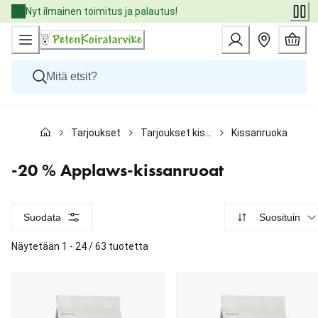
Skip
Nyt ilmainen toimitus ja palautus!
to
Content
Koirat
Tarjoukset
Tarjoukset kissoille
Kissanruokatarjoukset
Kissat
Pieneläimet
Eläinlääkäriruoat
-20 % Applaws-kissanruoat
Tuotemerkit
Uutuudet
Tarjoukset
Suodata
Suosituin
Palvelut
Näytetään 1 - 24 / 63 tuotetta