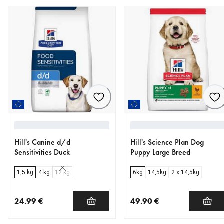
Hill's Canine d/d
Hill's Science Plan Dog
Sensitivities Duck
Puppy Large Breed
1,5 kg
4 kg
12 kg
6kg
14,5kg
2 x 14,5kg
24.99 €
49.90 €
nykyinen hinta 24.99 €
nykyinen hinta 49.90 €