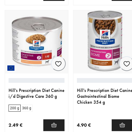
nykyinen hinta 7.99 €
nykyinen hinta 23.99 €
Hill's Prescription Diet Canine
Hill's Prescription Diet Canin
i/d Digestive Care 360 g
Gastrointestinal Biome
Chicken 354 g
200 g
360 g
2.49 €
4.90 €