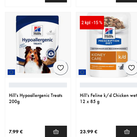
nykyinen hinta 25.59 €
nykyinen hinta 18.79 €
2 kpl -15 %
Hill's Hypoallergenic Treats
Hill's Feline k/d Chicken wet
200g
12 x 85 g
7.99 €
23.99 €