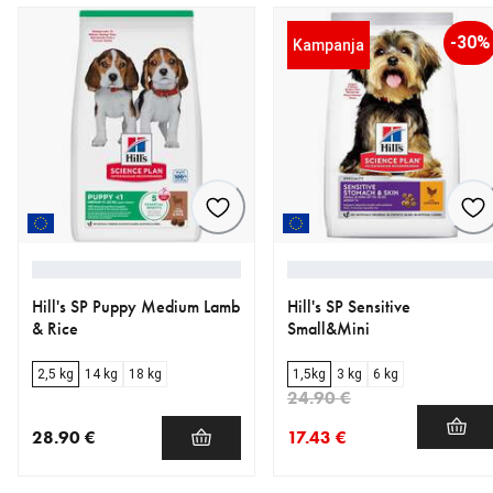
-30%
Kampanja
Hill's SP Puppy Medium Lamb
Hill's SP Sensitive
& Rice
Small&Mini
2,5 kg
14 kg
18 kg
1,5kg
3 kg
6 kg
24.90 €
28.90 €
17.43 €
nykyinen hinta 28.90 €
nykyinen hinta 17.43 €
alkuperäinen hinta 24.90 €