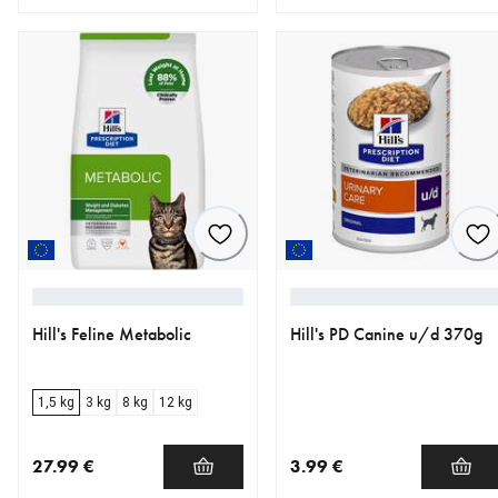
nykyinen hinta 2.49 €
nykyinen hinta 4.90 €
Hill's Feline Metabolic
Hill's PD Canine u/d 370g
1,5 kg
3 kg
8 kg
12 kg
27.99 €
3.99 €