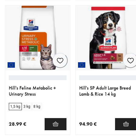
Hill's Feline Metabolic +
Hill's SP Adult Large Breed
Urinary Stress
Lamb & Rice 14 kg
1,5 kg
3 kg
8 kg
28.99 €
94.90 €
nykyinen hinta 28.99 €
nykyinen hinta 94.90 €