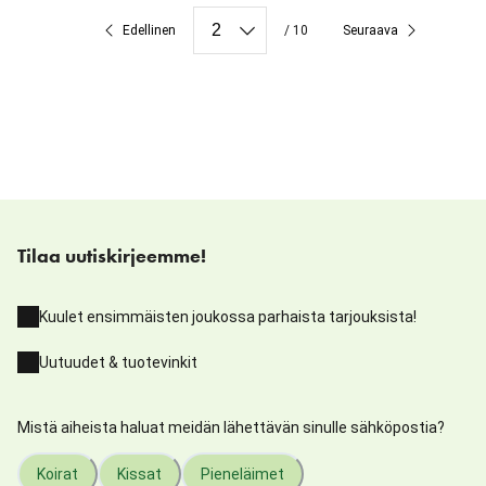
Edellinen
/ 10
Seuraava
Tilaa uutiskirjeemme!
Kuulet ensimmäisten joukossa parhaista tarjouksista!
Uutuudet & tuotevinkit
Mistä aiheista haluat meidän lähettävän sinulle sähköpostia?
Koirat
Kissat
Pieneläimet