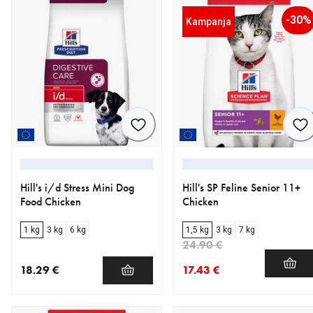
-30%
Kampanja
Hill's i/d Stress Mini Dog
Hill's SP Feline Senior 11+
Food Chicken
Chicken
1 kg
3 kg
6 kg
1,5 kg
3 kg
7 kg
24.90 €
18.29 €
17.43 €
nykyinen hinta 18.29 €
nykyinen hinta 17.43 €
alkuperäinen hinta 24.90 €