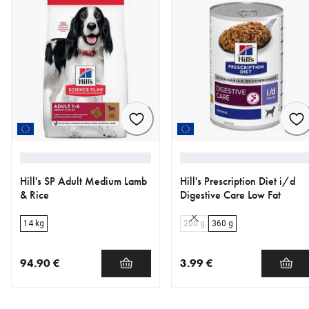
Hill's SP Adult Medium Lamb
Hill's Prescription Diet i/d
& Rice
Digestive Care Low Fat
14 kg
200 g
360 g
94.90 €
3.99 €
nykyinen hinta 94.90 €
nykyinen hinta 3.99 €