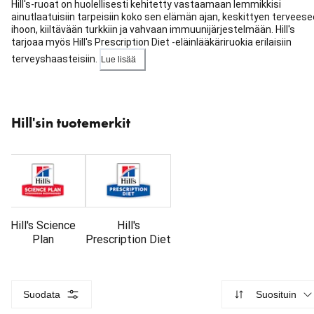
Hill's-ruoat on huolellisesti kehitetty vastaamaan lemmikkisi
ainutlaatuisiin tarpeisiin koko sen elämän ajan, keskittyen tervees
ihoon, kiiltävään turkkiin ja vahvaan immuunijärjestelmään. Hill's
tarjoaa myös Hill's Prescription Diet -eläinlääkäriruokia erilaisiin
terveyshaasteisiin.
Lue lisää
Ohita
karuselli
Hill'sin tuotemerkit
: Tuotemerkit
Hill's Science
Hill's
Plan
Prescription Diet
Suodata
Suosituin