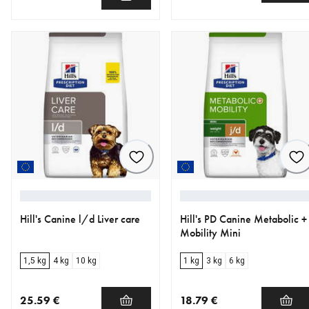
nykyinen hinta 54.90 €
nykyinen hinta 17.49 €
alkuperäinen hinta 24.99 €
Hill's Canine l/d Liver care
Hill's PD Canine Metabolic +
Mobility Mini
1,5 kg
4 kg
10 kg
1 kg
3 kg
6 kg
25.59 €
18.79 €