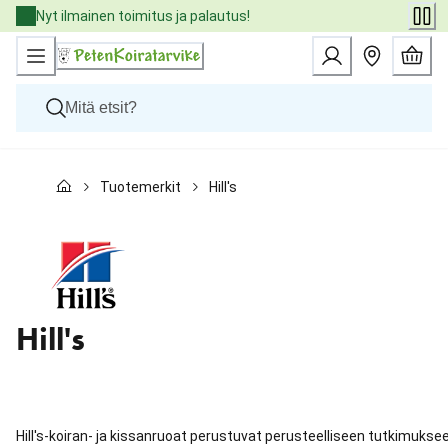
Skip
Nyt ilmainen toimitus ja palautus!
to
Content
Koirat
Tuotemerkit
Hill's
Kissat
Pieneläimet
Eläinlääkäriruoat
Tuotemerkit
Uutuudet
Tarjoukset
Palvelut
Hill's
Hill's-koiran- ja kissanruoat perustuvat perusteelliseen tutkimukse