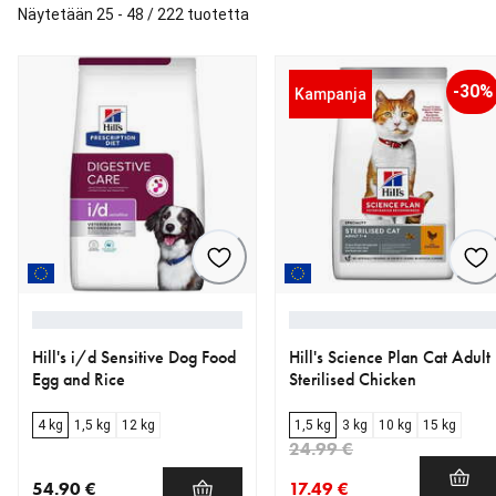
Näytetään 25 - 48 / 222 tuotetta
-30%
Kampanja
Hill's i/d Sensitive Dog Food
Hill's Science Plan Cat Adult
Egg and Rice
Sterilised Chicken
4 kg
1,5 kg
12 kg
1,5 kg
3 kg
10 kg
15 kg
24.99 €
54.90 €
17.49 €