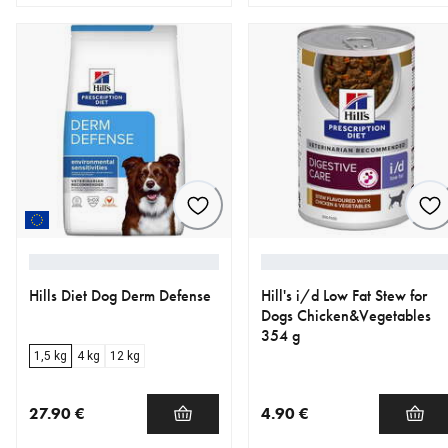
nykyinen hinta 27.99 €
nykyinen hinta 3.99 €
Hills Diet Dog Derm Defense
Hill's i/d Low Fat Stew for
Dogs Chicken&Vegetables
354 g
1,5 kg
4 kg
12 kg
27.90 €
4.90 €
nykyinen hinta 27.90 €
nykyinen hinta 4.90 €