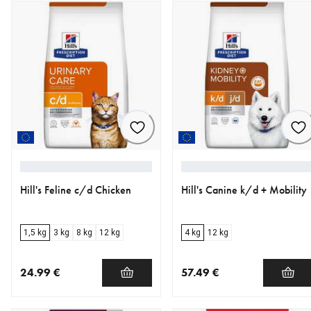
Hill's Feline c/d Chicken
Hill's Canine k/d + Mobility
1,5 kg
3 kg
8 kg
12 kg
4 kg
12 kg
24.99 €
57.49 €
nykyinen hinta 24.99 €
nykyinen hinta 57.49 €