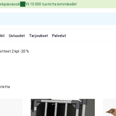
arkipäivässä!
Yli 10 000 tuotetta lemmikeille!
kit
Uutuudet
Tarjoukset
Palvelut
uotteet 2 kpl -20 %
otetta