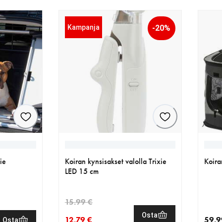
Kampanja
-20%
ie
Koiran kynsisakset valolla Trixie
Koira
LED 15 cm
15.99 €
Osta
12.79 €
59.9
Osta