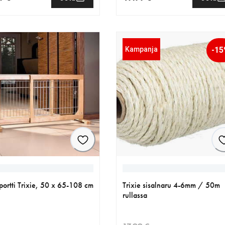
nen hinta 59.99 €
nykyinen hinta 49.99 €
Kampanja
-1
portti Trixie, 50 x 65-108 cm
Trixie sisalnaru 4-6mm / 50m
rullassa