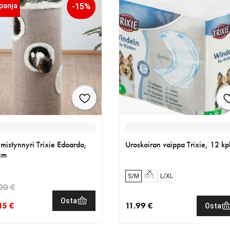
panja
-15%
mistynnyri Trixie Edoardo,
Uroskoiran vaippa Trixie, 12 kp
cm
S/M
M/L
L/XL
00 €
Osta
15 €
11.99 €
Osta
nen hinta 135.15 €
eräinen hinta 159.00 €
nykyinen hinta 11.99 €