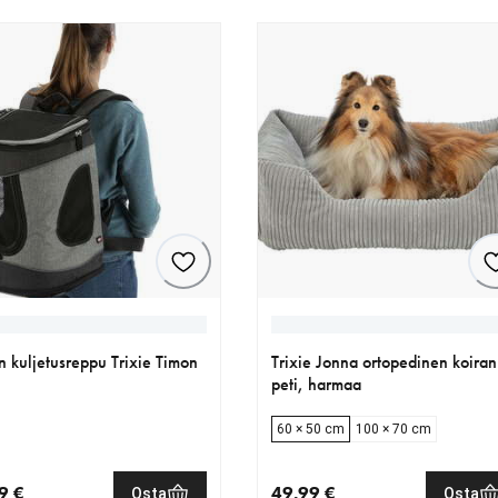
n kuljetusreppu Trixie Timon
Trixie Jonna ortopedinen koiran
peti, harmaa
60 × 50 cm
100 × 70 cm
9 €
49.99 €
Osta
Osta