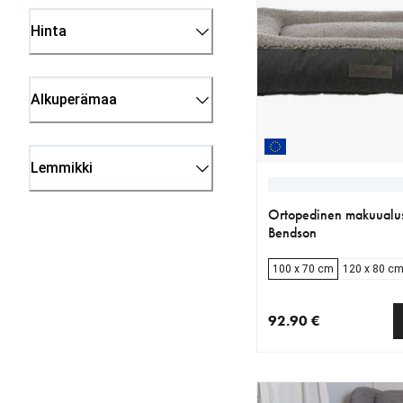
Hinta
Alkuperämaa
Lemmikki
Ortopedinen makuualus
Bendson
100 x 70 cm
120 x 80 c
92.90 €
nykyinen hinta 92.90 