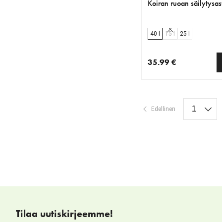
Koiran ruoan säilytysast
40 l
15 l
25 l
35.99 €
nykyinen hinta 35.99 
Edellinen
Tilaa uutiskirjeemme!