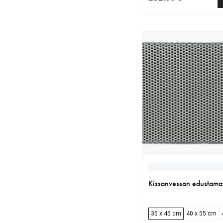
nykyinen hinta 262.00
Kissanvessan edustama
35 x 45 cm
40 x 55 cm