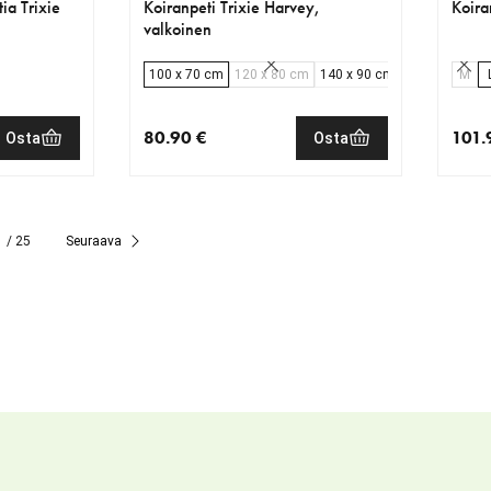
ia Trixie
Koiranpeti Trixie Harvey,
Koira
valkoinen
100 x 70 cm
120 x 80 cm
140 x 90 cm
M
80.90 €
101.
Osta
Osta
€
nykyinen hinta 80.90 €
nykyi
/ 25
Seuraava