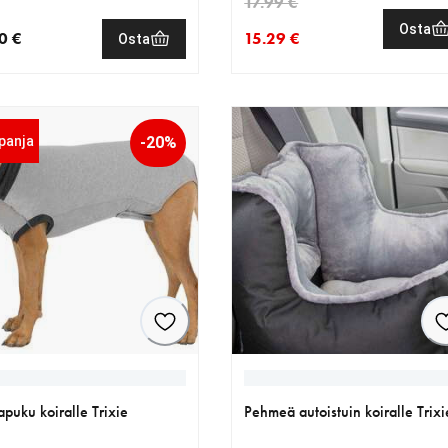
17.99 €
Osta
0 €
15.29 €
Osta
nen hinta 64.90 €
nykyinen hinta 15.29 €
alkuperäinen hinta 17.99 €
panja
-20%
puku koiralle Trixie
Pehmeä autoistuin koiralle Trixi