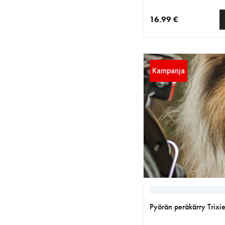
16.99 €
nykyinen hinta 16.99 
Kampanja
Pyörän peräkärry Trixi