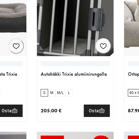
ta Trixie
Autohäkki Trixie alumiinirungolla
Ortop
m
S
M
M/L
L
80 x 
205.00 €
87.9
Osta
Osta
€
nykyinen hinta 205.00 €
nykyi