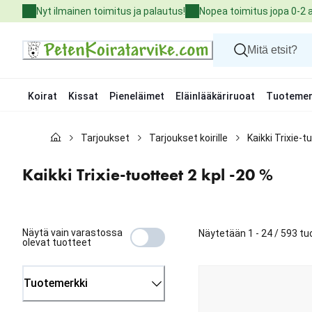
Skip
Nyt ilmainen toimitus ja palautus!
Nopea toimitus jopa 0-2 
to
Content
Koirat
Kissat
Pieneläimet
Eläinlääkäriruoat
Tuotemer
Koirat
Tarjoukset
Tarjoukset koirille
Kaikki Trixie-t
Kissat
Pieneläimet
Eläinlääkäriruoat
Kaikki Trixie-tuotteet 2 kpl -20 %
Tuotemerkit
Uutuudet
Tarjoukset
Palvelut
Näytä vain varastossa
Näytetään 1 - 24 / 593 tu
olevat tuotteet
Tuotemerkki