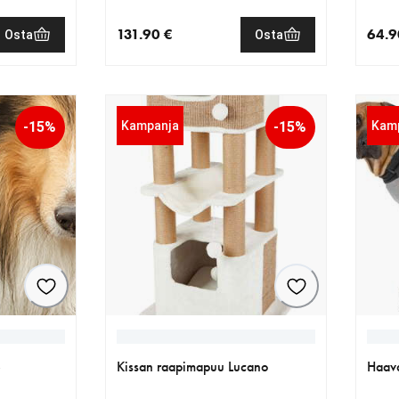
131.90 €
64.9
Osta
Osta
€
nykyinen hinta 131.90 €
nykyi
-15%
Kampanja
-15%
Kam
e
Kissan raapimapuu Lucano
Haava