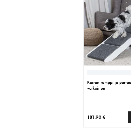
Koiran ramppi ja portaat
valkoinen
181.90 €
nykyinen hinta 181.90