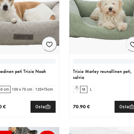
edinen peti Trixie Noah
Trixie Marley reunallinen peti,
salvia
60 cm
100 x 70 cm
120×75cm
S
M
L
0 €
70.90 €
Osta
Osta
nen hinta 87.90 €
nykyinen hinta 70.90 €