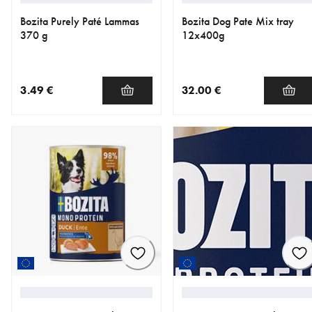
Bozita Purely Paté Lammas
Bozita Dog Pate Mix tray
370 g
12x400g
3.49 €
32.00 €
nykyinen hinta 3.49 €
nykyinen hinta 32.00 €