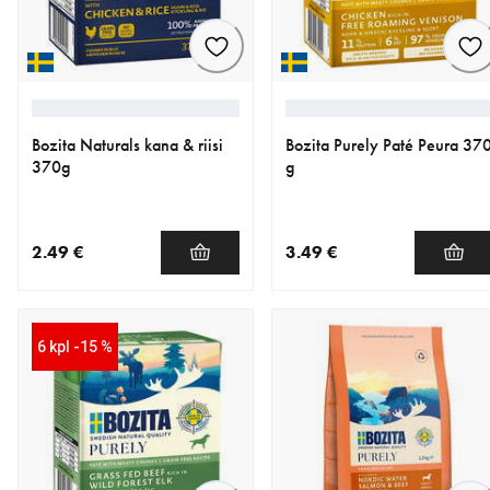
Bozita Naturals kana & riisi
Bozita Purely Paté Peura 37
370g
g
2.49 €
3.49 €
nykyinen hinta 2.49 €
nykyinen hinta 3.49 €
6 kpl -15 %