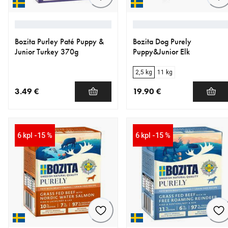
Bozita Purley Paté Puppy &
Bozita Dog Purely
Junior Turkey 370g
Puppy&Junior Elk
2,5 kg
11 kg
3.49 €
19.90 €
nykyinen hinta 3.49 €
nykyinen hinta 19.90 €
6 kpl -15 %
6 kpl -15 %