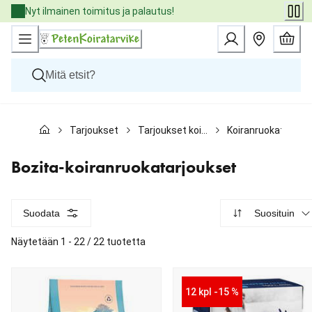
Skip
Nyt ilmainen toimitus ja palautus!
to
Content
Koirat
Tarjoukset
Tarjoukset koirille
Koiranruokatarjoukset
Kissat
Pieneläimet
Eläinlääkäriruoat
Bozita-koiranruokatarjoukset
Tuotemerkit
Uutuudet
Tarjoukset
Suodata
Suosituin
Palvelut
Näytetään 1 - 22 / 22 tuotetta
12 kpl -15 %