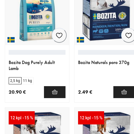
Bozita Dog Purely Adult
Bozita Naturals poro 370g
Lamb
2,5 kg
11 kg
20.90 €
2.49 €
nykyinen hinta 20.90 €
nykyinen hinta 2.49 €
12 kpl -15 %
12 kpl -15 %