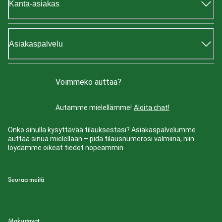
Kanta-asiakas
Asiakaspalvelu
Voimmeko auttaa?
Autamme mielellämme!
Aloita chat!
Onko sinulla kysyttävää tilauksestasi? Asiakaspalvelumme
auttaa sinua mielellään – pidä tilausnumerosi valmiina, niin
löydämme oikeat tiedot nopeammin.
Seuraa meitä
Maksutavat