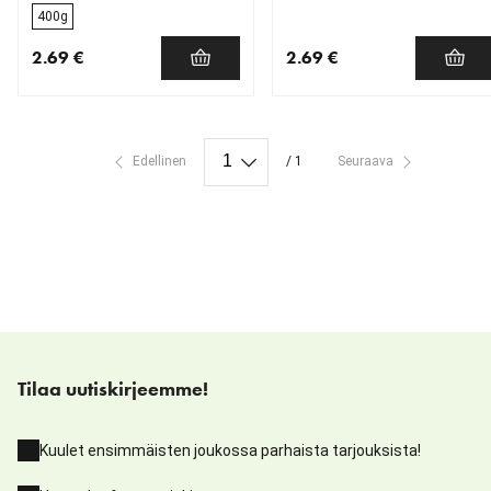
400g
2.69 €
2.69 €
nykyinen hinta 2.69 €
nykyinen hinta 2.69 €
Edellinen
/ 1
Seuraava
Tilaa uutiskirjeemme!
Kuulet ensimmäisten joukossa parhaista tarjouksista!