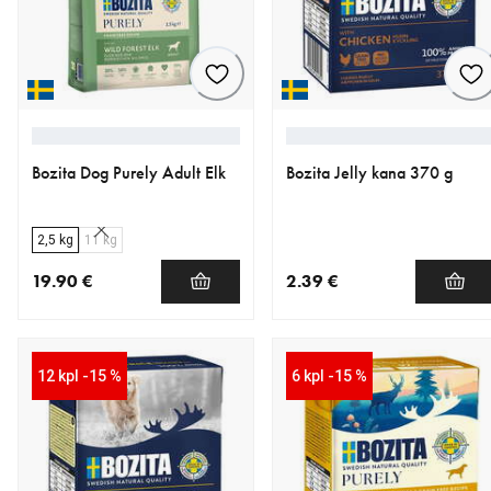
Bozita Dog Purely Adult Elk
Bozita Jelly kana 370 g
2,5 kg
11 kg
19.90 €
2.39 €
nykyinen hinta 19.90 €
nykyinen hinta 2.39 €
12 kpl -15 %
6 kpl -15 %