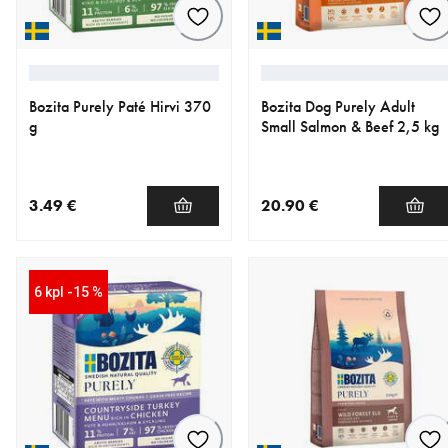
Bozita Purely Paté Hirvi 370
Bozita Dog Purely Adult
g
Small Salmon & Beef 2,5 kg
3.49 €
20.90 €
nykyinen hinta 3.49 €
nykyinen hinta 20.90 €
6 kpl -15 %