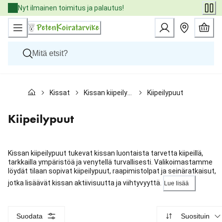
Skip
Nyt ilmainen toimitus ja palautus!
to
Content
Koirat
Kissat
Kissan kiipeilypuut ja raapimispuut
Kiipeilypuut
Kissat
Pieneläimet
Eläinlääkäriruoat
Kiipeilypuut
Tuotemerkit
Uutuudet
Tarjoukset
Kissan kiipeilypuut tukevat kissan luontaista tarvetta kiipeillä,
Palvelut
tarkkailla ympäristöä ja venytellä turvallisesti. Valikoimastamme
löydät tilaan sopivat kiipeilypuut, raapimistolpat ja seinäratkaisut,
jotka lisäävät kissan aktiivisuutta ja viihtyvyyttä.
Lue lisää
Suodata
Suosituin