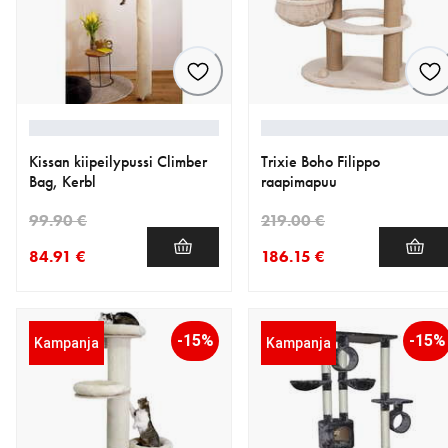
Kissan kiipeilypussi Climber
Trixie Boho Filippo
Bag, Kerbl
raapimapuu
99.90 €
219.00 €
84.91 €
186.15 €
nykyinen hinta 84.91 €
alkuperäinen hinta 99.90 €
nykyinen hinta 186.15 €
alkuperäinen hinta 219.00 
-15%
-15%
Kampanja
Kampanja