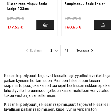
Kissan raapimispuu Basic
Raapimapuu Basic Triplet
Lodge 123cm
209.00 €
189.00 €
177.65 €
160.65 €
nykyinen hinta 177.65 €
alkuperäinen hinta 209.00 €
nykyinen hinta 160.65 €
alkuperäinen hinta 189.00 
Edellinen
/ 3
Seuraava
Kissan kiipeilypuut tarjoavat kissalle lajityypillistä virikettä ja
paikan kynsien hoitamiseen. Pieneen tilaan sopii kissan
raapimistolppa, joka kannattaa sijoittaa kissan nukkumapaika
lähettyville: heräämiseen jälkeen kissa mielellään venyttelee
tukea vasten ja samalla raapii.
Kissan kiipeilypuut ja kissan raapimispuut tarjoavat kissallesi
luvallisen paikan raapimiseen, kiipeilyyn ja ympäristön