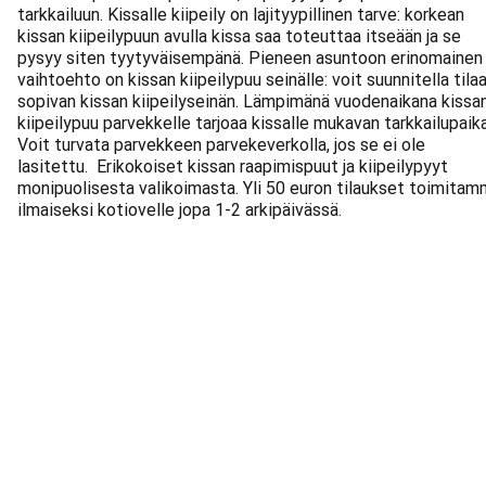
tarkkailuun. Kissalle kiipeily on lajityypillinen tarve: korkean
kissan kiipeilypuun avulla kissa saa toteuttaa itseään ja se
pysyy siten tyytyväisempänä. Pieneen asuntoon erinomainen
vaihtoehto on kissan kiipeilypuu seinälle: voit suunnitella tila
sopivan kissan kiipeilyseinän. Lämpimänä vuodenaikana kissa
kiipeilypuu parvekkelle tarjoaa kissalle mukavan tarkkailupaik
Voit turvata parvekkeen parvekeverkolla, jos se ei ole
lasitettu. Erikokoiset kissan raapimispuut ja kiipeilypyyt
monipuolisesta valikoimasta. Yli 50 euron tilaukset toimita
ilmaiseksi kotiovelle jopa 1-2 arkipäivässä.