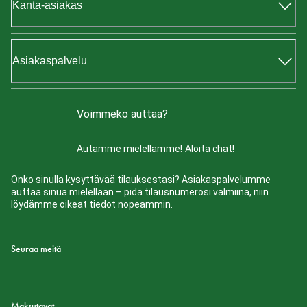
Kanta-asiakas
Asiakaspalvelu
Voimmeko auttaa?
Autamme mielellämme!
Aloita chat!
Onko sinulla kysyttävää tilauksestasi? Asiakaspalvelumme
auttaa sinua mielellään – pidä tilausnumerosi valmiina, niin
löydämme oikeat tiedot nopeammin.
Seuraa meitä
Maksutavat