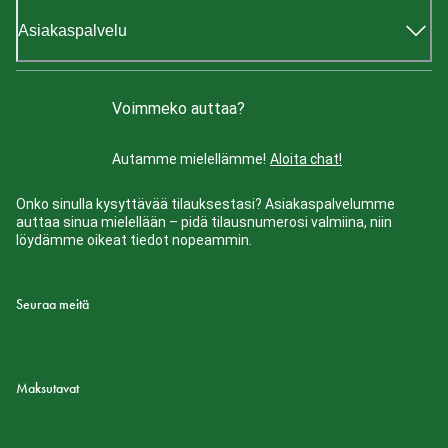
Asiakaspalvelu
Voimmeko auttaa?
Autamme mielellämme!
Aloita chat!
Onko sinulla kysyttävää tilauksestasi? Asiakaspalvelumme
auttaa sinua mielellään – pidä tilausnumerosi valmiina, niin
löydämme oikeat tiedot nopeammin.
Seuraa meitä
Maksutavat