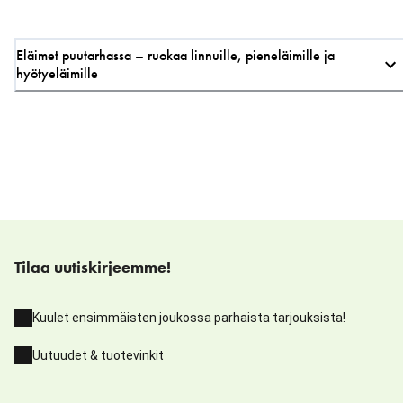
Eläimet puutarhassa – ruokaa linnuille, pieneläimille ja
hyötyeläimille
Tilaa uutiskirjeemme!
Kuulet ensimmäisten joukossa parhaista tarjouksista!
Uutuudet & tuotevinkit