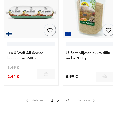
Leo & Wolf All Season
JR Farm viljaton puuro siilin
linnunruoka 600 g
ruoka 200 g
3.49 €
2.44 €
5.99 €
nykyinen hinta 2.44 €
alkuperäinen hinta 3.49 €
nykyinen hinta 5.99 €
Edellinen
/ 1
Seuraava