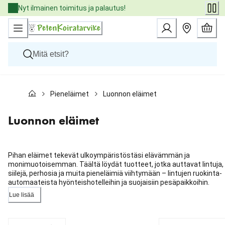
Skip
Nyt ilmainen toimitus ja palautus!
to
Content
Koirat
Pieneläimet
Luonnon eläimet
Kissat
Pieneläimet
Eläinlääkäriruoat
Luonnon eläimet
Tuotemerkit
Uutuudet
Tarjoukset
Pihan eläimet tekevät ulkoympäristöstäsi elävämmän ja
Palvelut
monimuotoisemman. Täältä löydät tuotteet, jotka auttavat lintuja,
siilejä, perhosia ja muita pieneläimiä viihtymään – lintujen ruokinta-
automaateista hyönteishotelleihin ja suojaisiin pesäpaikkoihin.
Lue lisää