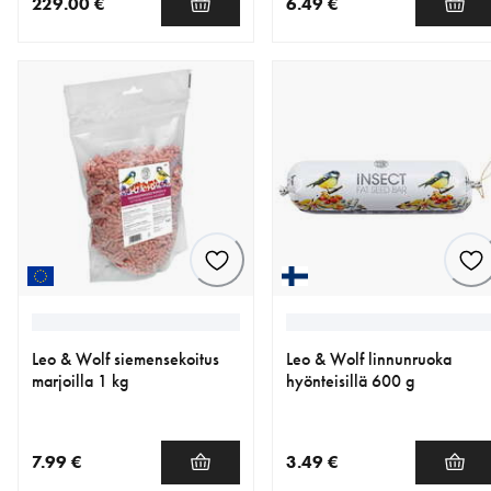
229.00 €
6.49 €
nykyinen hinta 229.00 €
nykyinen hinta 6.49 €
Leo & Wolf siemensekoitus
Leo & Wolf linnunruoka
marjoilla 1 kg
hyönteisillä 600 g
7.99 €
3.49 €