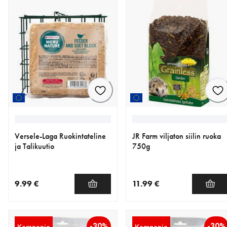
Versele-Laga Ruokintateline
JR Farm viljaton siilin ruoka
ja Talikuutio
750g
9.99 €
11.99 €
nykyinen hinta 9.99 €
nykyinen hinta 11.99 €
-30%
-30%