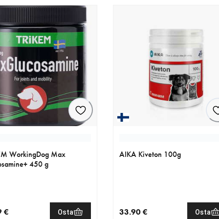
EM WorkingDog Max
AIKA Kiveton 100g
osamine+ 450 g
9 €
33.90 €
Osta
Osta