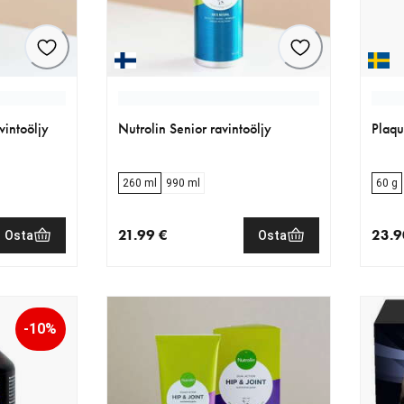
vintoöljy
Nutrolin Senior ravintoöljy
Plaqu
260 ml
990 ml
60 g
21.99 €
23.9
Osta
Osta
€
nykyinen hinta 21.99 €
nykyi
-10%