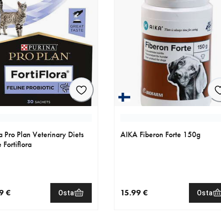
a Pro Plan Veterinary Diets
AIKA Fiberon Forte 150g
 Fortiflora
9 €
15.99 €
Osta
Osta
nen hinta 35.99 €
nykyinen hinta 15.99 €