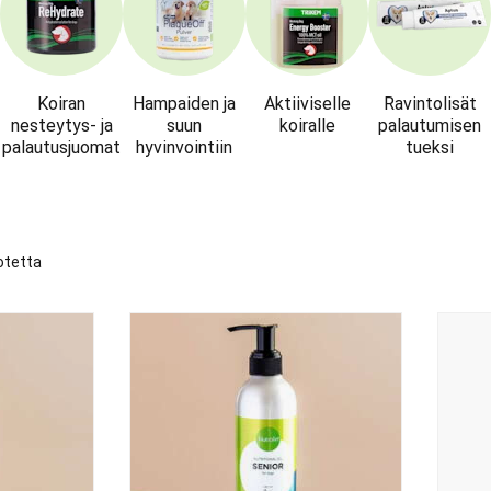
Koiran
Hampaiden ja
Aktiiviselle
Ravintolisät
nesteytys- ja
suun
koiralle
palautumisen
palautusjuomat
hyvinvointiin
tueksi
otetta