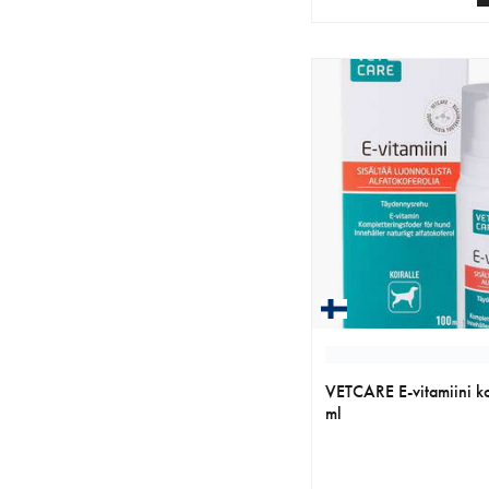
nykyinen hinta 33.99 
VETCARE E-vitamiini ko
ml