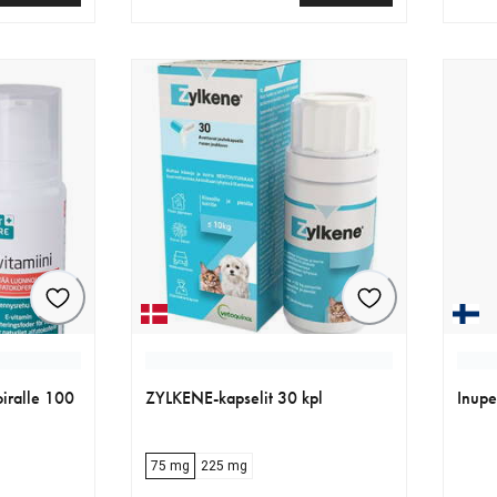
€
nykyinen hinta 22.99 €
nykyi
iralle 100
ZYLKENE-kapselit 30 kpl
Inupe
75 mg
225 mg