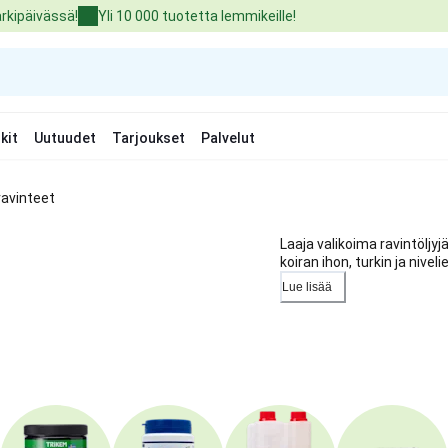
arkipäivässä!
Yli 10 000 tuotetta lemmikeille!
kit
Uutuudet
Tarjoukset
Palvelut
äravinteet
Laaja valikoima ravintöljyjä
koiran ihon, turkin ja nivel
Lue lisää