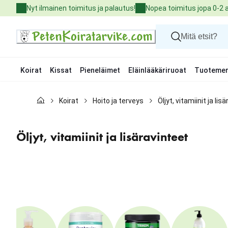
Skip
Nyt ilmainen toimitus ja palautus!
Nopea toimitus jopa 0-2 
to
Content
Koirat
Kissat
Pieneläimet
Eläinlääkäriruoat
Tuotemer
Koirat
Koirat
Hoito ja terveys
Öljyt, vitamiinit ja lis
Kissat
Pieneläimet
Eläinlääkäriruoat
Öljyt, vitamiinit ja lisäravinteet
Tuotemerkit
Uutuudet
Tarjoukset
Palvelut
Ohita
karuselli
: Kategoriat