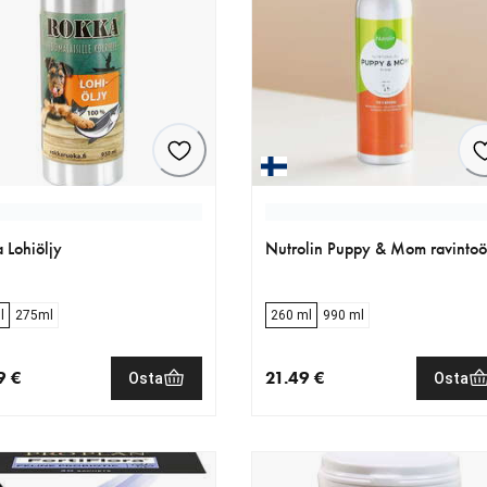
 Lohiöljy
Nutrolin Puppy & Mom ravintoö
l
275ml
260 ml
990 ml
9 €
21.49 €
Osta
Osta
nen hinta 18.99 €
nykyinen hinta 21.49 €