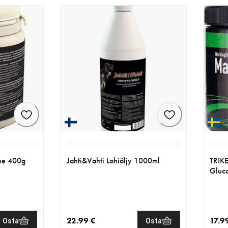
nne 400g
Jahti&Vahti Lohiöljy 1000ml
TRIK
Gluc
22.99 €
17.9
Osta
Osta