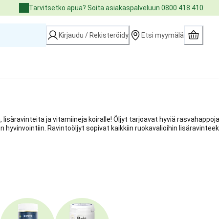
Tarvitsetko apua? Soita asiakaspalveluun 0800 418 410
Kirjaudu / Rekisteröidy
Etsi myymälä
, lisäravinteita ja vitamiineja koiralle! Öljyt tarjoavat hyviä rasvahappoj
ien hyvinvointiin. Ravintoöljyt sopivat kaikkiin ruokavalioihin lisäravinteek