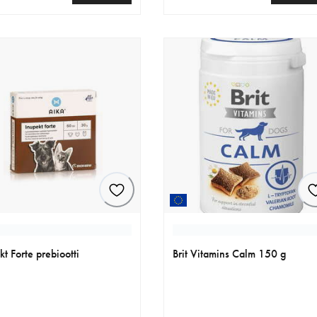
nen hinta 17.99 €
nykyinen hinta 33.90 €
kt Forte prebiootti
Brit Vitamins Calm 150 g