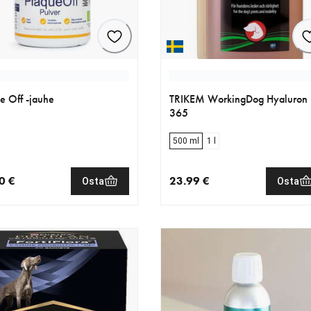
e Off -jauhe
TRIKEM WorkingDog Hyaluron
365
500 ml
1 l
0 €
23.99 €
Osta
Osta
nen hinta 23.90 €
nykyinen hinta 23.99 €