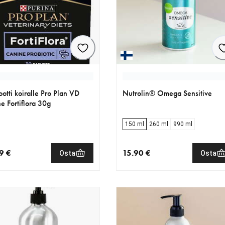
ootti koiralle Pro Plan VD
Nutrolin® Omega Sensitive
e Fortiflora 30g
150 ml
260 ml
990 ml
9 €
15.90 €
Osta
Osta
nen hinta 35.99 €
nykyinen hinta 15.90 €