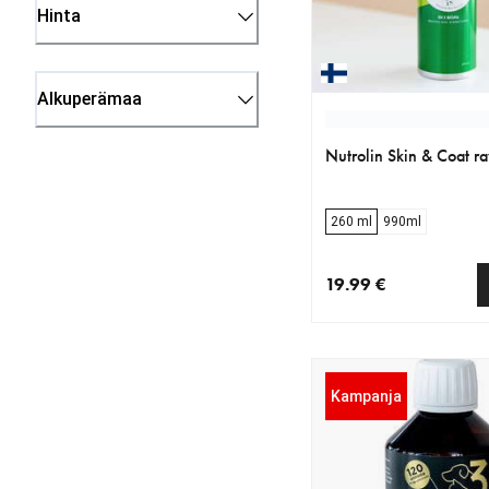
Hinta
Alkuperämaa
Nutrolin Skin & Coat ra
260 ml
990ml
19.99 €
nykyinen hinta 19.99 
Kampanja