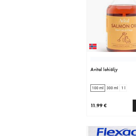
Avital lohiöljy
100 ml
300 ml
1 l
11.99 €
nykyinen hinta 11.99 