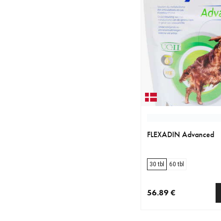
FLEXADIN Advanced
30 tbl
60 tbl
56.89 €
nykyinen hinta 56.89 