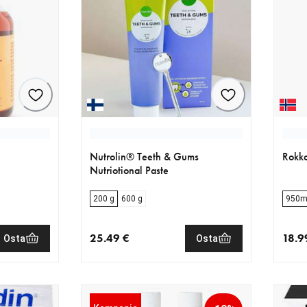
Nutrolin® Teeth & Gums
Rokka
Nutriotional Paste
200 g
600 g
950m
25.49 €
18.9
Osta
Osta
€
nykyinen hinta 25.49 €
nykyi