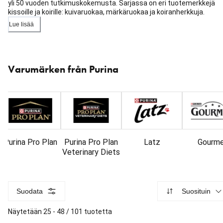
yli 50 vuoden tutkimuskokemusta. Sarjassa on eri tuotemerkkejä
kissoille ja koirille: kuivaruokaa, märkäruokaa ja koiranherkkuja.
Lue lisää
Ohita
karuselli
Varumärken från Purina
: Tuotemerkit
Purina Pro Plan
Purina Pro Plan
Latz
Gourm
Veterinary Diets
Suodata
Suosituin
Näytetään 25 - 48 / 101 tuotetta