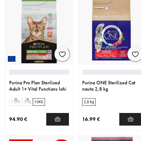
Purina Pro Plan Sterilised
Purina ONE Sterilized Cat
Adult 1+ Vital Functions lohi
nauta 2,8 kg
1.5KG
3 kg
10KG
2,8 kg
94.90 €
16.99 €
nykyinen hinta 94.90 €
nykyinen hinta 16.99 €