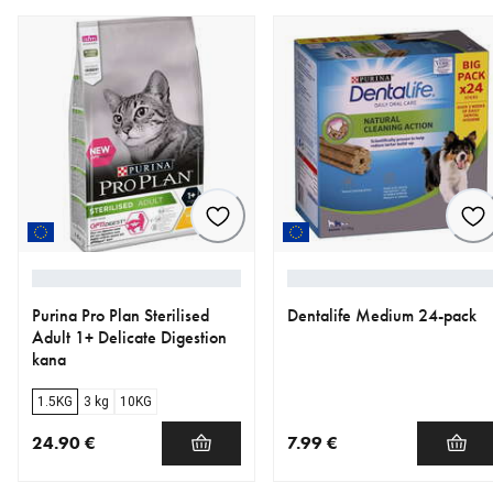
Purina Pro Plan Sterilised
Dentalife Medium 24-pack
Adult 1+ Delicate Digestion
kana
1.5KG
3 kg
10KG
24.90 €
7.99 €
nykyinen hinta 24.90 €
nykyinen hinta 7.99 €