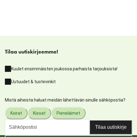
Tilaa uutiskirjeemme!
Kuulet ensimmäisten joukossa parhaista tarjouksista!
Uutuudet & tuotevinkit
Mistä aiheista haluat meidän lähettävän sinulle sähköpostia?
Koirat
Kissat
Pieneläimet
Tilaa uutiskirje