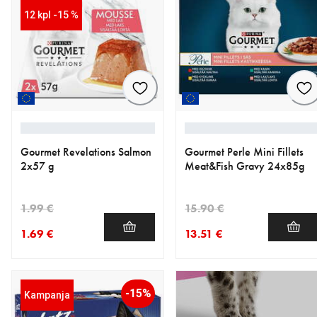
12 kpl -15 %
Gourmet Revelations Salmon
Gourmet Perle Mini Fillets
2x57 g
Meat&Fish Gravy 24x85g
1.99 €
15.90 €
1.69 €
13.51 €
nykyinen hinta 1.69 €
alkuperäinen hinta 1.99 €
nykyinen hinta 13.51 €
alkuperäinen hinta 15.90 €
-15%
Kampanja