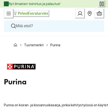
Skip
Nyt ilmainen toimitus ja palautus!
to
Content
Koirat
Tuotemerkit
Purina
Kissat
Pieneläimet
Eläinlääkäriruoat
Tuotemerkit
Uutuudet
Tarjoukset
Palvelut
Purina
Purina on koiran- ja kissanruokasarja, jonka kehitystyössä on käyte