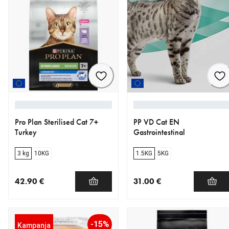
Pro Plan Sterilised Cat 7+
PP VD Cat EN
Turkey
Gastrointestinal
3 kg
10KG
1.5KG
5KG
42.90 €
31.00 €
nykyinen hinta 42.90 €
nykyinen hinta 31.00 €
-15%
Kampanja