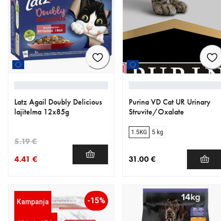
Latz Agail Doubly Delicious
Purina VD Cat UR Urinary
lajitelma 12x85g
Struvite/Oxalate
1.5KG
5 kg
5.19 €
4.41 €
31.00 €
nykyinen hinta 4.41 €
alkuperäinen hinta 5.19 €
nykyinen hinta 31.00 €
-15%
Kampanja