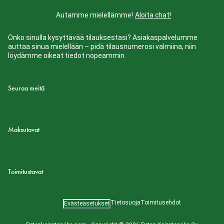
Autamme mielellämme!
Aloita chat!
Onko sinulla kysyttävää tilauksestasi? Asiakaspalvelumme
auttaa sinua mielellään – pidä tilausnumerosi valmiina, niin
löydämme oikeat tiedot nopeammin.
Seuraa meitä
Maksutavat
Toimitustavat
Tietosuoja
Toimitusehdot
Evästeasetukset