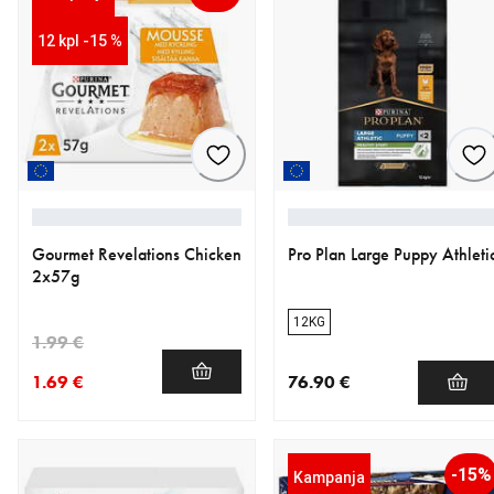
12 kpl -15 %
Gourmet Revelations Chicken
Pro Plan Large Puppy Athleti
2x57g
12KG
1.99 €
1.69 €
76.90 €
nykyinen hinta 1.69 €
alkuperäinen hinta 1.99 €
nykyinen hinta 76.90 €
-15%
Kampanja