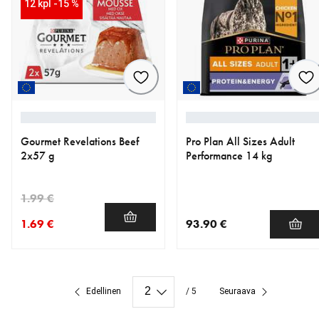
12 kpl -15 %
Gourmet Revelations Beef
Pro Plan All Sizes Adult
2x57 g
Performance 14 kg
1.99 €
1.69 €
93.90 €
nykyinen hinta 1.69 €
alkuperäinen hinta 1.99 €
nykyinen hinta 93.90 €
Edellinen
/ 5
Seuraava