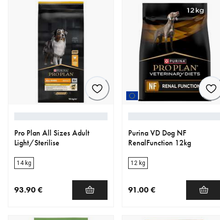
Pro Plan All Sizes Adult
Purina VD Dog NF
Light/Sterilise
RenalFunction 12kg
14 kg
12 kg
93.90 €
91.00 €
nykyinen hinta 93.90 €
nykyinen hinta 91.00 €