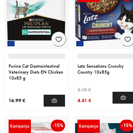
Purina Cat Gastrointestinal
Latz Sensations Crunchy
Veterinary Diets EN Chicken
Country 10x85g
10x85 g
5.19 €
16.99 €
4.41 €
nykyinen hinta 16.99 €
nykyinen hinta 4.41 €
alkuperäinen hinta 5.19 €
-15%
-15%
Kampanja
Kampanja