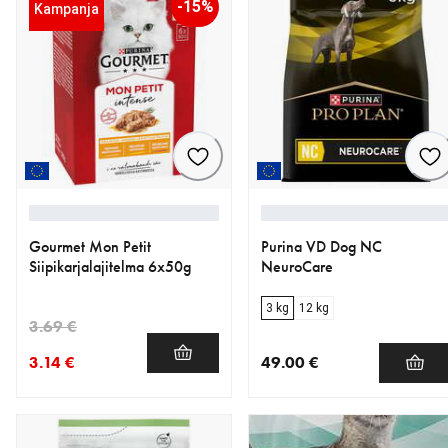
-15%
Kampanja
Gourmet Mon Petit
Purina VD Dog NC
Siipikarjalajitelma 6x50g
NeuroCare
3 kg
12 kg
3.69 €
3.14 €
49.00 €
nykyinen hinta 3.14 €
alkuperäinen hinta 3.69 €
nykyinen hinta 49.00 €