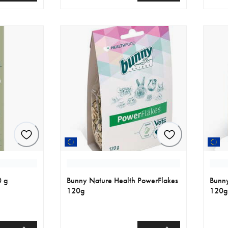
€
nykyinen hinta 9.99 €
nykyi
0 g
Bunny Nature Health PowerFlakes
Bunny
120g
120g