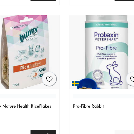
nen hinta 6.29 €
nykyinen hinta 6.29 €
 Nature Health RiceFlakes
Pro-Fibre Rabbit