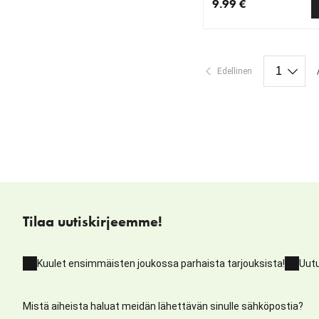
9.99 €
nykyinen hinta 9.99 €
Edellinen
Tilaa uutiskirjeemme!
Kuulet ensimmäisten joukossa parhaista tarjouksista!
Uutu
Mistä aiheista haluat meidän lähettävän sinulle sähköpostia?