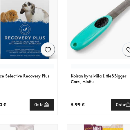
ce Selective Recovery Plus
Koiran kynsiviila Little&Bigger
Care, minttu
0 €
5.99 €
Osta
Osta
nen hinta 42.90 €
nykyinen hinta 5.99 €