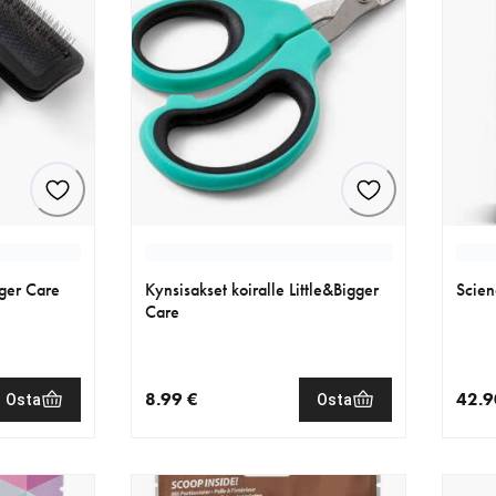
gger Care
Kynsisakset koiralle Little&Bigger
Scien
Care
8.99 €
42.9
Osta
Osta
€
nykyinen hinta 8.99 €
nykyi