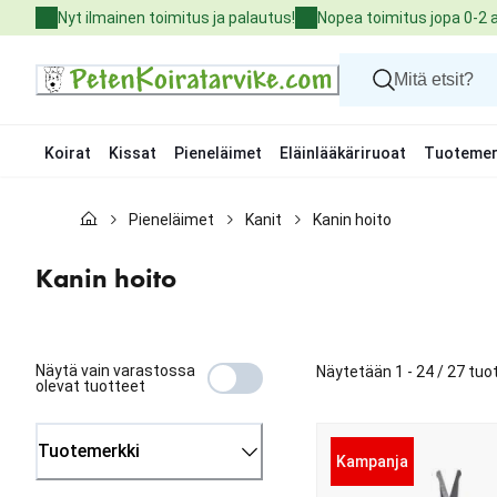
Skip
Nyt ilmainen toimitus ja palautus!
Nopea toimitus jopa 0-2 
to
Content
Koirat
Kissat
Pieneläimet
Eläinlääkäriruoat
Tuotemer
Koirat
Pieneläimet
Kanit
Kanin hoito
Kissat
Pieneläimet
Eläinlääkäriruoat
Kanin hoito
Tuotemerkit
Uutuudet
Tarjoukset
Palvelut
Näytä vain varastossa
Näytetään 1 - 24 / 27 tuo
olevat tuotteet
Tuotemerkki
Kampanja