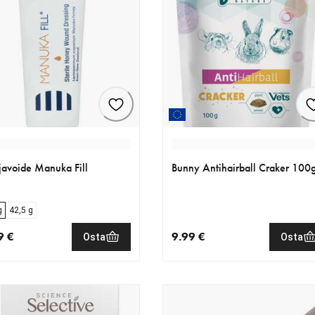
avoide Manuka Fill
Bunny Antihairball Craker 100
g
42,5 g
9 €
9.99 €
Osta
Osta
nen hinta 13.99 €
nykyinen hinta 9.99 €