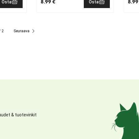
8.99 €
8.99
Osta
Osta
nykyinen hinta 8.99 €
nykyi
/ 2
Seuraava
udet & tuotevinkit