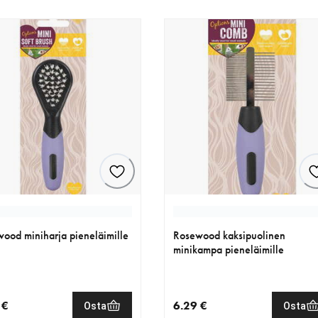
ood miniharja pieneläimille
Rosewood kaksipuolinen
minikampa pieneläimille
 €
6.29 €
Osta
Osta