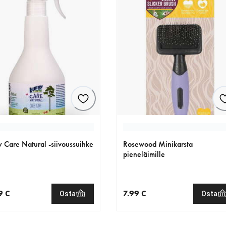
 Care Natural -siivoussuihke
Rosewood Minikarsta
pieneläimille
9 €
7.99 €
Osta
Osta
nen hinta 15.99 €
nykyinen hinta 7.99 €