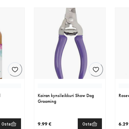
l
Koiran kynsileikkuri Show Dog
Rosew
Grooming
9.99 €
6.29
Osta
Osta