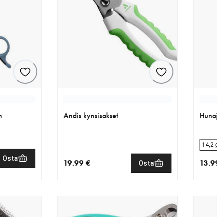
m
Andis kynsisakset
Hunaj
14,2 
Osta
19.99 €
13.9
Osta
99 €
nykyinen hinta 19.99 €
nykyi