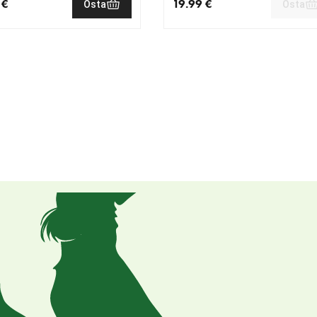
 €
19.99 €
Osta
Osta
nen hinta 8.99 €
nykyinen hinta 19.99 €