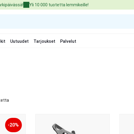
arkipäivässä!
Yli 10 000 tuotetta lemmikeille!
kit
Uutuudet
Tarjoukset
Palvelut
tetta
-20%