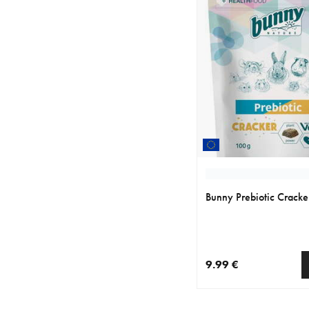
Bunny Prebiotic Crack
9.99 €
nykyinen hinta 9.99 €