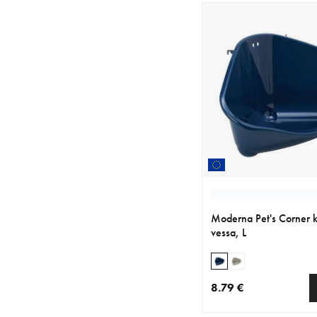
Moderna Pet's Corner 
vessa, L
8.79 €
nykyinen hinta 8.79 €