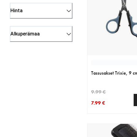
Hinta
Alkuperämaa
Tassusakset Trixie, 9 c
9.99 €
7.99 €
nykyinen hinta 7.99 €
alkuperäinen hinta 9.