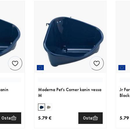
kanin
Moderna Pet's Corner kanin vessa
Jr Fa
M
Block
5.79 €
5.79
Osta
Osta
nykyinen hinta 5.79 €
nykyi