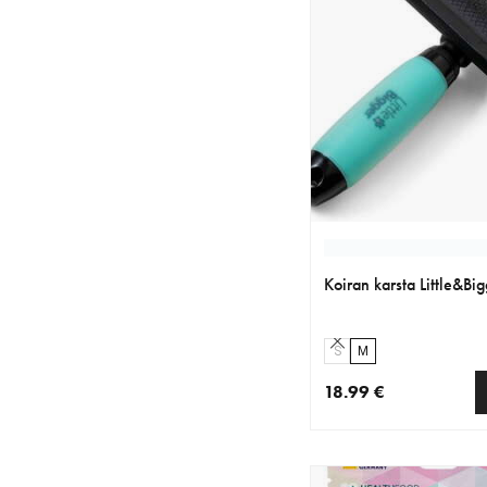
Koiran karsta Little&Bi
S
M
18.99 €
nykyinen hinta 18.99 