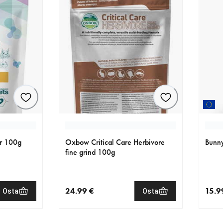
er 100g
Oxbow Critical Care Herbivore
Bunny
fine grind 100g
24.99 €
15.9
Osta
Osta
nykyinen hinta 24.99 €
nykyi