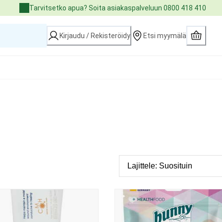
Tarvitsetko apua? Soita asiakaspalveluun 0800 418 410
Kirjaudu / Rekisteröidy
Etsi myymälä