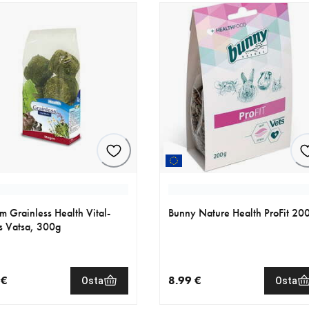
rm Grainless Health Vital-
Bunny Nature Health ProFit 20
s Vatsa, 300g
 €
8.99 €
Osta
Osta
nen hinta 5.79 €
nykyinen hinta 8.99 €