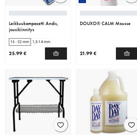
Leikkuukampasetti Andis,
DOUXO® CALM Mousse
jousikiinnitys
16 - 32 mm
1,5-14 mm
25.99 €
21.99 €
nykyinen hinta 25.99 €
nykyinen hinta 21.99 €