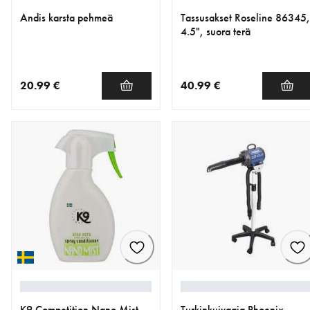
Andis karsta pehmeä
Tassusakset Roseline 86345,
4.5", suora terä
20.99 €
40.99 €
nykyinen hinta 20.99 €
nykyinen hinta 40.99 €
K9 Competition Nano Mist
Turkinkuivaaja Phoenix