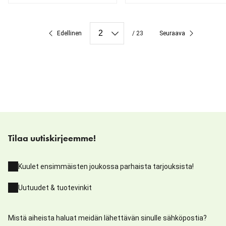
nykyinen hinta 219.00 €
nykyinen hinta 29.99 €
Edellinen
/ 23
Seuraava
Tilaa uutiskirjeemme!
Kuulet ensimmäisten joukossa parhaista tarjouksista!
Uutuudet & tuotevinkit
Mistä aiheista haluat meidän lähettävän sinulle sähköpostia?