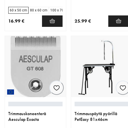
60 x 50 cm
80 x 60 cm
100 x 70 cm
120 x 80 cm
16.99 €
25.99 €
nykyinen hinta 16.99 €
nykyinen hinta 25.99 €
Trimmauskoneenterä
Trimmauspöytä pyörillä
Aesculap Exacta
PetEasy 81x46cm