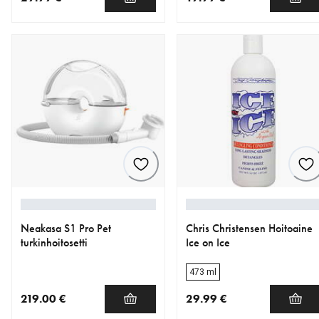
nykyinen hinta 29.99 €
nykyinen hinta 19.99 €
Neakasa S1 Pro Pet
Chris Christensen Hoitoaine
turkinhoitosetti
Ice on Ice
473 ml
219.00 €
29.99 €