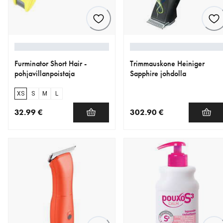
Furminator Short Hair -
Trimmauskone Heiniger
pohjavillanpoistaja
Sapphire johdolla
XS
S
M
L
32.99 €
302.90 €
nykyinen hinta 32.99 €
nykyinen hinta 302.90 €