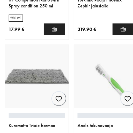
Spray condition 250 ml
Zephir jalustalla
250 ml
17.99 €
319.90 €
nykyinen hinta 17.99 €
nykyinen hinta 319.90 €
Kuramatto Trixie harmaa
Andis takunavaaja