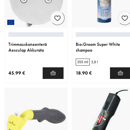
Trimmauskoneenterä
Bio-Groom Super White
Aesculap Akkurata
shampoo
355 ml
3,8 l
45.99 €
18.90 €
nykyinen hinta 45.99 €
nykyinen hinta 18.90 €