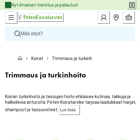
Skip
Nyt ilmainen toimitus ja palautus!
to
Content
Koirat
Koirat
Trimmaus ja turkinhoito
Kissat
Pieneläimet
Eläinlääkäriruoat
Trimmaus ja turkinhoito
Tuotemerkit
Uutuudet
Tarjoukset
Koiran turkinhoito ja tassujen hoito ehkäisee kutinaa, takkuja ja
Palvelut
halkeilevia anturoita. Peten Koiratarvike tarjoaa laadukkaat harjat,
shampoot ja tassuvoiteet.
Lue lisää
Ohita
karuselli
: Kategoriat