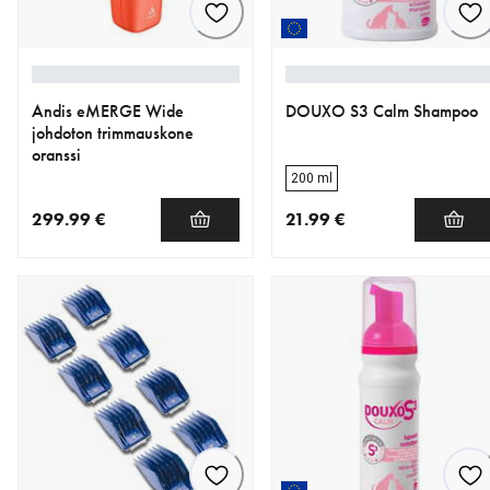
Andis eMERGE Wide
DOUXO S3 Calm Shampoo
johdoton trimmauskone
oranssi
200 ml
299.99 €
21.99 €
nykyinen hinta 299.99 €
nykyinen hinta 21.99 €