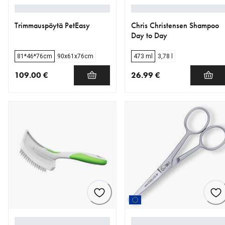
Trimmauspöytä PetEasy
Chris Christensen Shampoo
Day to Day
81*46*76cm
90x61x76cm
473 ml
3,78 l
109.00 €
26.99 €
nykyinen hinta 109.00 €
nykyinen hinta 26.99 €