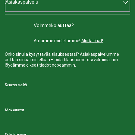
Asiakaspalvelu
Voimmeko auttaa?
Autamme mielellämme!
Aloita chat!
Onko sinulla kysyttävää tilauksestasi? Asiakaspalvelumme
auttaa sinua mielellään – pidä tilausnumerosi valmiina, niin
löydämme oikeat tiedot nopeammin.
Seuraa meitä
Maksutavat
Toimitustavat