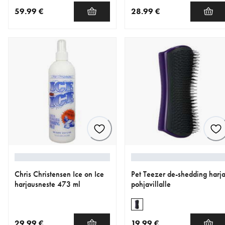
59.99 €
28.99 €
nykyinen hinta 59.99 €
nykyinen hinta 28.99 €
Chris Christensen Ice on Ice
Pet Teezer de-shedding harj
harjausneste 473 ml
pohjavillalle
29.99 €
19.99 €