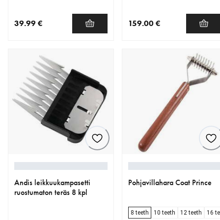
39.99 €
159.00 €
nykyinen hinta 39.99 €
nykyinen hinta 159.00 €
Andis leikkuukampasetti
Pohjavillahara Coat Prince
ruostumaton teräs 8 kpl
8 teeth
10 teeth
12 teeth
16 t