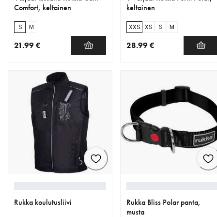
Comfort, keltainen
keltainen
S
M
XXS
XS
S
M
21.99 €
28.99 €
nykyinen hinta 21.99 €
nykyinen hinta 28.99 €
Rukka koulutusliivi
Rukka Bliss Polar panta,
musta