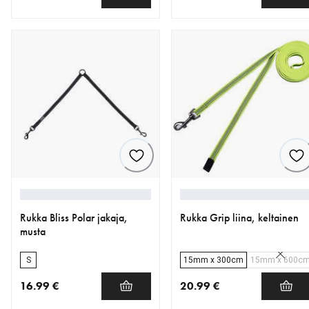
nykyinen hinta 28.99 €
nykyinen hinta 27.99 €
Rukka Bliss Polar jakaja,
Rukka Grip liina, keltainen
musta
S
15mm x 300cm
15mm x 600c
16.99 €
20.99 €