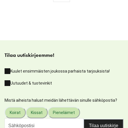
Tilaa uutiskirjeemme!
Kuulet ensimmäisten joukossa parhaista tarjouksista!
Uutuudet & tuotevinkit
Mistä aiheista haluat meidän lähettävän sinulle sähköpostia?
Koirat
Kissat
Pieneläimet
Tilaa uutiskirje