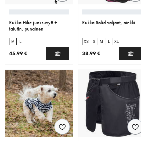
Rukka Hike juoksuvyö +
Rukka Solid valjaat, pinkki
talutin, punainen
M
L
XS
S
M
L
XL
45.99 €
38.99 €
nykyinen hinta 45.99 €
nykyinen hinta 38.99 €