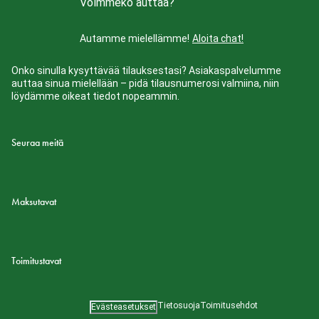
Voimmeko auttaa?
Autamme mielellämme!
Aloita chat!
Onko sinulla kysyttävää tilauksestasi? Asiakaspalvelumme
auttaa sinua mielellään – pidä tilausnumerosi valmiina, niin
löydämme oikeat tiedot nopeammin.
Seuraa meitä
Maksutavat
Toimitustavat
Tietosuoja
Toimitusehdot
Evästeasetukset