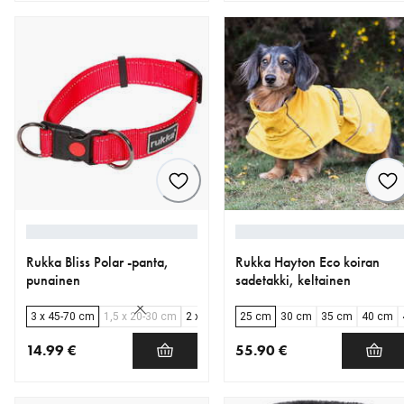
nykyinen hinta 16.99 €
nykyinen hinta 20.99 €
Rukka Bliss Polar -panta,
Rukka Hayton Eco koiran
punainen
sadetakki, keltainen
3 x 45-70 cm
1,5 x 20-30 cm
2 x 30-40 cm
25 cm
2,5 x 30-50 cm
30 cm
35 cm
40 cm
14.99 €
55.90 €
nykyinen hinta 14.99 €
nykyinen hinta 55.90 €