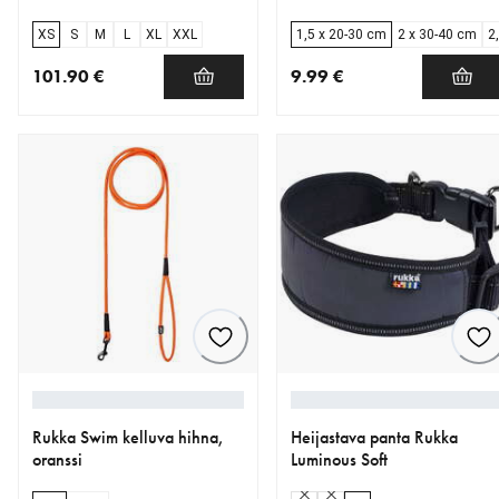
XS
S
M
L
XL
XXL
1,5 x 20-30 cm
2 x 30-40 cm
2
101.90 €
9.99 €
nykyinen hinta 101.90 €
nykyinen hinta 9.99 €
Rukka Swim kelluva hihna,
Heijastava panta Rukka
oranssi
Luminous Soft