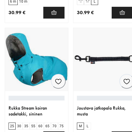
6 m
10 m
S
M
L
30.99 €
30.99 €
nykyinen hinta 30.99 €
nykyinen hinta 30.99 €
Rukka Stream koiran
Joustava jatkopala Rukka,
sadetakki, sininen
musta
25
30
35
55
60
65
70
75
80
M
L