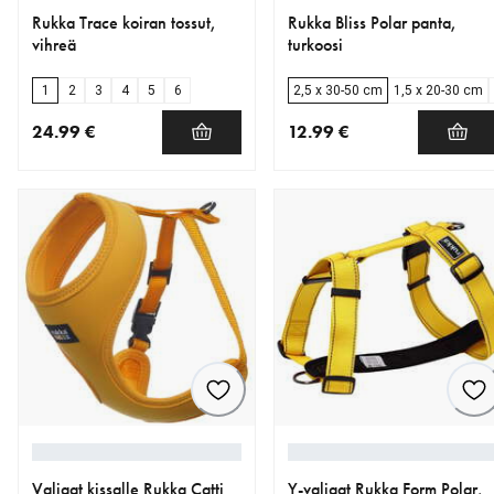
Rukka Trace koiran tossut,
Rukka Bliss Polar panta,
vihreä
turkoosi
1
2
3
4
5
6
2,5 x 30-50 cm
1,5 x 20-30 cm
24.99 €
12.99 €
nykyinen hinta 24.99 €
nykyinen hinta 12.99 €
Valjaat kissalle Rukka Catti
Y-valjaat Rukka Form Polar,