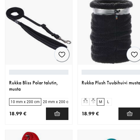
Rukka Bliss Polar talutin,
Rukka Plush Tuubihuivi must
musta
10 mm x 200 cm
20 mm x 200 cm
25 mm x 200 cm
XS
S
M
L
18.99 €
18.99 €
nykyinen hinta 18.99 €
nykyinen hinta 18.99 €