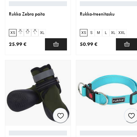
Rukka Zebra paita
Rukka-treenitasku
XS
S
M
L
XL
XS
S
M
L
XL
XXL
25.99 €
50.99 €
nykyinen hinta 25.99 €
nykyinen hinta 50.99 €