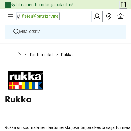
Skip
Nyt ilmainen toimitus ja palautus!
to
Content
Koirat
Tuotemerkit
Rukka
Kissat
Pieneläimet
Eläinlääkäriruoat
Tuotemerkit
Uutuudet
Tarjoukset
Palvelut
Rukka
Rukka on suomalainen laatumerkki, joka tarjoaa kestäviä ja toimivia