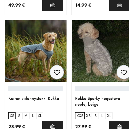
49.99 €
14.99 €
nykyinen hinta 49.99 €
nykyinen hinta 14.99 €
Koiran viilennystakki Rukka
Rukka Sparky heijastava
neule, beige
XS
S
M
L
XL
XXS
XS
S
L
XL
28.99 €
27.99 €