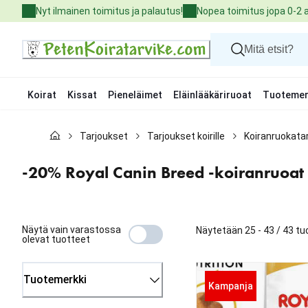
Skip
Nyt ilmainen toimitus ja palautus!
Nopea toimitus jopa 0-2 
to
Content
Koirat
Kissat
Pieneläimet
Eläinlääkäriruoat
Tuotemer
Koirat
Tarjoukset
Tarjoukset koirille
Koiranruokata
Kissat
Pieneläimet
Eläinlääkäriruoat
-20% Royal Canin Breed -koiranruoat
Tuotemerkit
Uutuudet
Tarjoukset
Palvelut
Näytä vain varastossa
Näytetään 25 - 43 / 43 tu
olevat tuotteet
Tuotemerkki
Kampanja