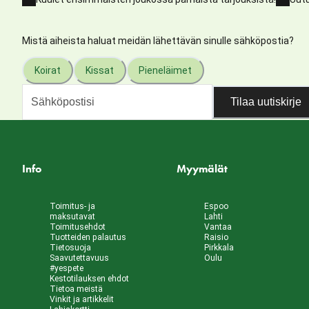
Mistä aiheista haluat meidän lähettävän sinulle sähköpostia?
Koirat
Kissat
Pieneläimet
Tilaa uutiskirje
Info
Myymälät
Toimitus- ja
Espoo
maksutavat
Lahti
Toimitusehdot
Vantaa
Tuotteiden palautus
Raisio
Tietosuoja
Pirkkala
Saavutettavuus
Oulu
#yespete
Kestotilauksen ehdot
Tietoa meistä
Vinkit ja artikkelit