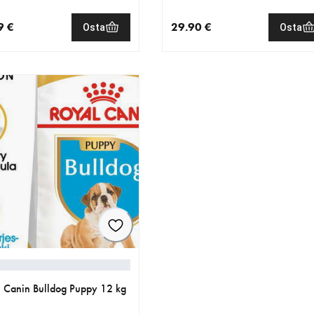
9 €
29.90 €
Osta
Osta
nen hinta 18.99 €
nykyinen hinta 29.90 €
 Canin Bulldog Puppy 12 kg