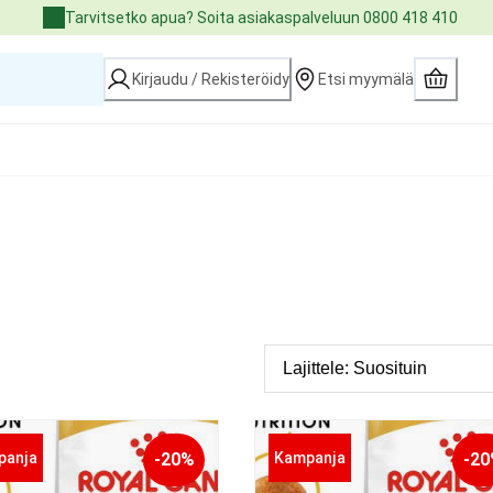
Tarvitsetko apua? Soita asiakaspalveluun 0800 418 410
Kirjaudu / Rekisteröidy
Etsi myymälä
panja
-20%
Kampanja
-2