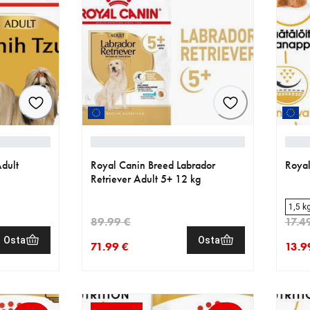
dult
Royal Canin Breed Labrador
Royal
Retriever Adult 5+ 12 kg
1,5 k
89.99 €
17.4
Osta
Osta
71.99 €
13.9
€
.29 €
nykyinen hinta 71.99 €
alkuperäinen hinta 89.99 €
nykyi
alkup