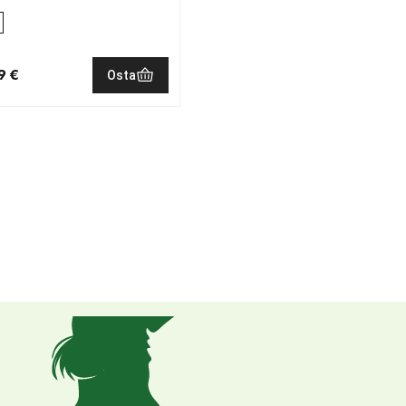
9 €
Osta
nen hinta 79.99 €