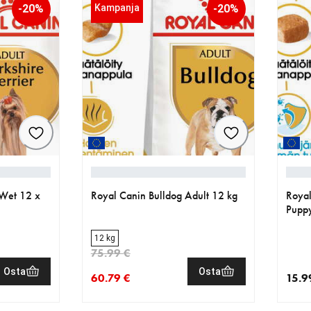
-20%
Kampanja
-20%
 Wet 12 x
Royal Canin Bulldog Adult 12 kg
Royal
Puppy
12 kg
75.99 €
Osta
Osta
60.79 €
15.9
€
.49 €
nykyinen hinta 60.79 €
alkuperäinen hinta 75.99 €
nykyi