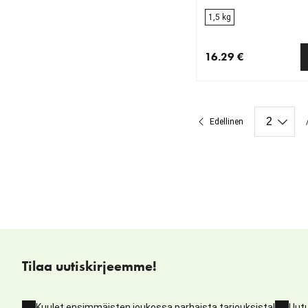
1,5 kg
16.29 €
nykyinen hinta 16.29 
Edellinen
Tilaa uutiskirjeemme!
Kuulet ensimmäisten joukossa parhaista tarjouksista!
Uutu