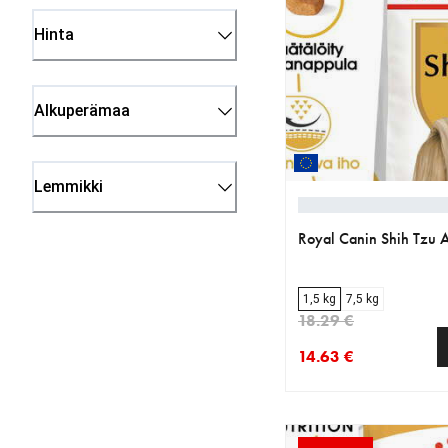
Hinta
Alkuperämaa
Lemmikki
Royal Canin Shih Tzu A
1,5 kg
7,5 kg
18.29 €
14.63 €
nykyinen hinta 14.63 
alkuperäinen hinta 18