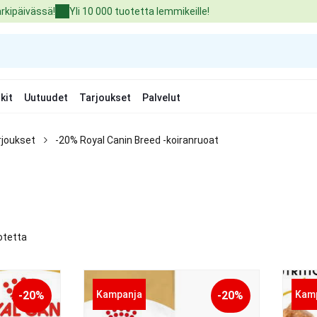
arkipäivässä!
Yli 10 000 tuotetta lemmikeille!
kit
Uutuudet
Tarjoukset
Palvelut
rjoukset
-20% Royal Canin Breed -koiranruoat
otetta
-20%
Kampanja
-20%
Kam