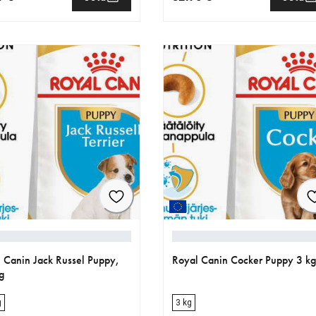
nen hinta 19.99 €
nykyinen hinta 32.90 €
 Canin Jack Russel Puppy,
Royal Canin Cocker Puppy 3 k
g
g
3 kg