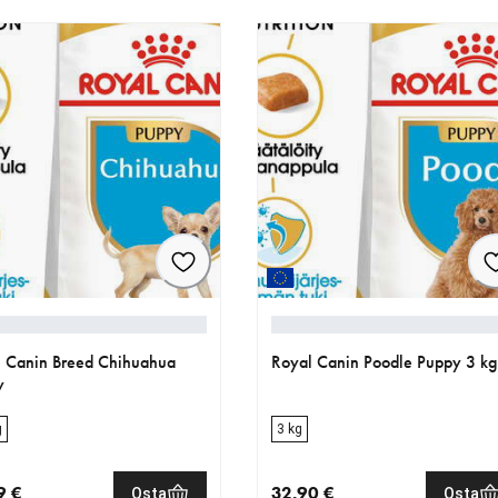
 Canin Breed Chihuahua
Royal Canin Poodle Puppy 3 kg
y
g
3 kg
9 €
32.90 €
Osta
Osta