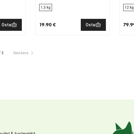
1,5 kg
12 kg
19.90 €
79.9
Osta
Osta
€
nykyinen hinta 19.90 €
nykyi
/ 2
Seuraava
udet & tuotevinkit