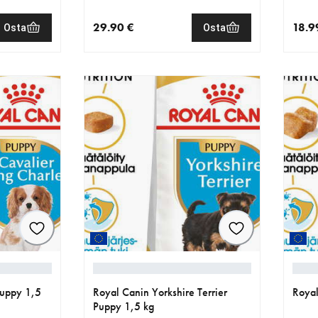
29.90 €
18.9
Osta
Osta
€
nykyinen hinta 29.90 €
nykyi
Puppy 1,5
Royal Canin Yorkshire Terrier
Royal
Puppy 1,5 kg