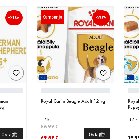
-20%
Kampanja
-20%
rman
Royal Canin Beagle Adult 12 kg
Royal
kg
Pupp
12 kg
1,5 k
86.99 €
Osta
Osta
69.59 €
19.9