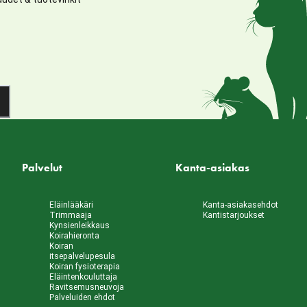
Palvelut
Kanta-asiakas
Eläinlääkäri
Kanta-asiakasehdot
Trimmaaja
Kantistarjoukset
Kynsienleikkaus
Koirahieronta
Koiran
itsepalvelupesula
Koiran fysioterapia
Eläintenkouluttaja
Ravitsemusneuvoja
Palveluiden ehdot