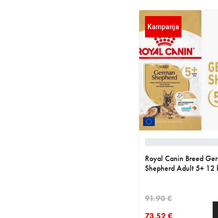
Kampanja
Royal Canin Breed Ge
Shepherd Adult 5+ 12 
91.90 €
73.52 €