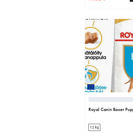
nykyinen hinta 73.52 
alkuperäinen hinta 91
Royal Canin Boxer Pup
12 kg