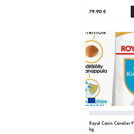
79.90 €
nykyinen hinta 79.90 
Royal Canin Cavalier 
kg