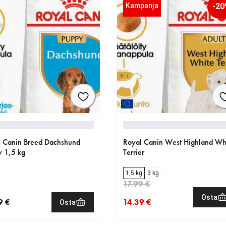
Kampanja
-2
 Canin Breed Dachshund
Royal Canin West Highland Wh
 1,5 kg
Terrier
1,5 kg
3 kg
17.99 €
Osta
9 €
14.39 €
Osta
nen hinta 15.99 €
nykyinen hinta 14.39 €
alkuperäinen hinta 17.99 €