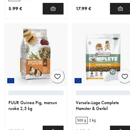
5.99 €
17.99 €
nykyinen hinta 5.99 €
nykyinen hinta 17.99 €
PUUR Guinea Pig, marsun
Versele-Laga Complete
ruoka 2,5 kg
Hamster & Gerbil
500 g
2 kg