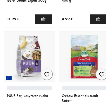
GerbilDream Expert 500g
400 g
11.99 €
4.99 €
nykyinen hinta 11.99 €
nykyinen hinta 4.99 €
PUUR Rat, kesyrotan ruoka
Oxbow Essentials Adult
Rabbit