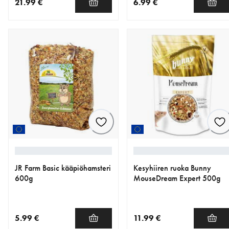
21.99 €
6.99 €
nykyinen hinta 21.99 €
nykyinen hinta 6.99 €
JR Farm Basic kääpiöhamsteri
Kesyhiiren ruoka Bunny
600g
MouseDream Expert 500g
5.99 €
11.99 €