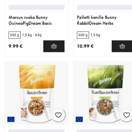
Marsun ruoka Bunny
Pelletti kanille Bunny
GuineaPigDream Basic
RabbitDream Herbs
600 g
1,5 kg
4 kg
600 g
1,5 kg
9.99 €
10.99 €
nykyinen hinta 9.99 €
nykyinen hinta 10.99 €