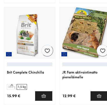
nykyinen hinta 5.99 €
nykyinen hinta 11.99 €
Brit Complete Chinchilla
JR Farm aktivointimatto
pieneläimelle
300 g
1,5 kg
15.99 €
12.99 €
nykyinen hinta 15.99 €
nykyinen hinta 12.99 €