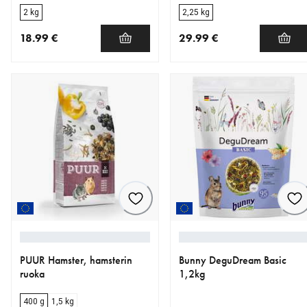
2 kg
2,25 kg
18.99 €
29.99 €
nykyinen hinta 18.99 €
nykyinen hinta 29.99 €
PUUR Hamster, hamsterin
Bunny DeguDream Basic
ruoka
1,2kg
400 g
1,5 kg