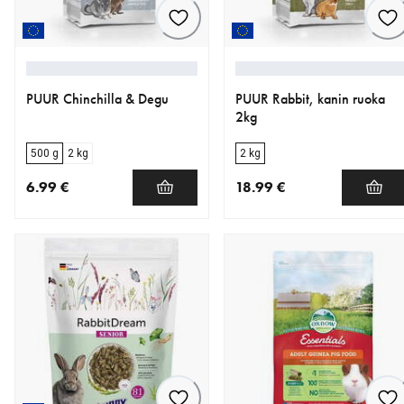
PUUR Chinchilla & Degu
PUUR Rabbit, kanin ruoka
2kg
500 g
2 kg
2 kg
6.99 €
18.99 €
nykyinen hinta 6.99 €
nykyinen hinta 18.99 €