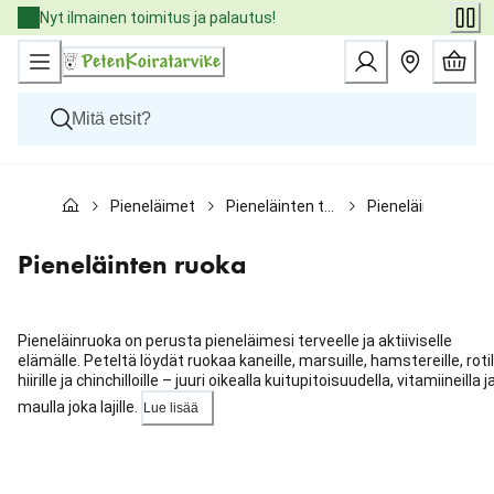
Skip
Nyt ilmainen toimitus ja palautus!
to
Content
Koirat
Pieneläimet
Pieneläinten tuotteet
Pieneläinten ruok
Kissat
Pieneläimet
Eläinlääkäriruoat
Pieneläinten ruoka
Tuotemerkit
Uutuudet
Tarjoukset
Pieneläinruoka on perusta pieneläimesi terveelle ja aktiiviselle
Palvelut
elämälle. Peteltä löydät ruokaa kaneille, marsuille, hamstereille, rotil
hiirille ja chinchilloille – juuri oikealla kuitupitoisuudella, vitamiineilla j
maulla joka lajille.
Lue lisää
Ohita
karuselli
: Kategoriat