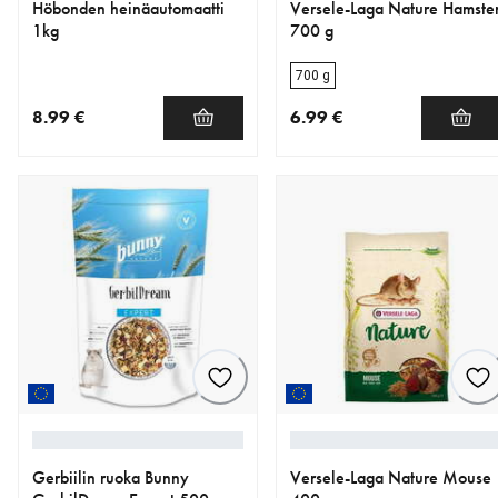
Höbonden heinäautomaatti
Versele-Laga Nature Hamste
1kg
700 g
700 g
8.99 €
6.99 €
nykyinen hinta 8.99 €
nykyinen hinta 6.99 €
Gerbiilin ruoka Bunny
Versele-Laga Nature Mouse